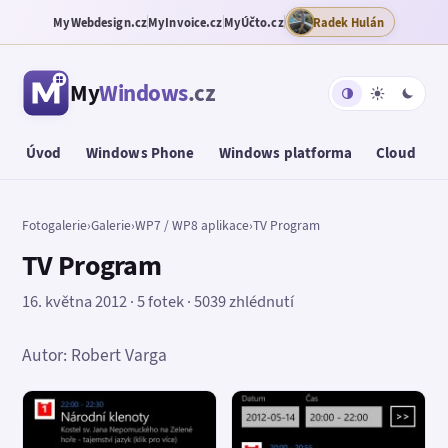
MyWebdesign.cz
MyInvoice.cz
MyÚčto.cz
Radek Hulán
My
Windows
.cz
Úvod
Windows Phone
Windows platforma
Cloud
T
Fotogalerie
›
Galerie
›
WP7 / WP8 aplikace
›
TV Program
TV Program
16. května 2012 · 5 fotek · 5039 zhlédnutí
Autor: Robert Varga