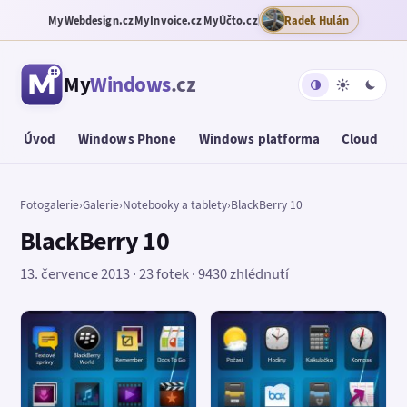
MyWebdesign.cz
MyInvoice.cz
MyÚčto.cz
Radek Hulán
My
Windows
.cz
Úvod
Windows Phone
Windows platforma
Cloud
T
Fotogalerie
›
Galerie
›
Notebooky a tablety
›
BlackBerry 10
BlackBerry 10
13. července 2013 · 23 fotek · 9430 zhlédnutí