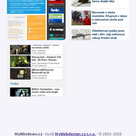
MyWindows.cz
· Vyvíjí
MyWebdesign.cz s.r.o.
· © 2003–2026