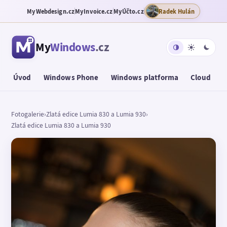
MyWebdesign.cz
MyInvoice.cz
MyÚčto.cz
Radek Hulán
My
Windows
.cz
Úvod
Windows Phone
Windows platforma
Cloud
T
Fotogalerie
›
Zlatá edice Lumia 830 a Lumia 930
›
Zlatá edice Lumia 830 a Lumia 930