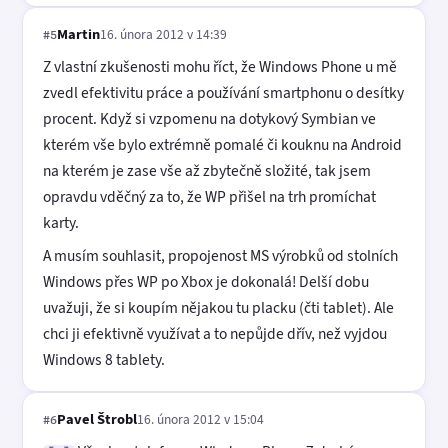
Martin
16. února 2012 v 14:39
#5
Z vlastní zkušenosti mohu říct, že Windows Phone u mě
zvedl efektivitu práce a používání smartphonu o desítky
procent. Když si vzpomenu na dotykový Symbian ve
kterém vše bylo extrémně pomalé či kouknu na Android
na kterém je zase vše až zbytečně složité, tak jsem
opravdu vděčný za to, že WP přišel na trh promíchat
karty.
A musím souhlasit, propojenost MS výrobků od stolních
Windows přes WP po Xbox je dokonalá! Delší dobu
uvažuji, že si koupím nějakou tu placku (čti tablet). Ale
chci ji efektivně využívat a to nepůjde dřív, než vyjdou
Windows 8 tablety.
Pavel Štrobl
16. února 2012 v 15:04
#6