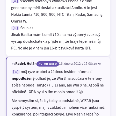
Všechny telefony s Windows Phone 7 druhé
[4]
generace by měli dostat aktualizaci Apollo. A to jest
Nokia Lumia 710, 800, 900, HTC Titan, Radar, Samsung
Omnia W.
Souhlas.
[5]
Jinak Radku mám Lumii 710 a ta má výborný zvukový
výstup do sluchátek a přijde mi, že hraje lépe než můj
PC. No ale je v něm jen 16-bit zvuková karta IDT.
Radek Hulán
16. února 2012 v 15:08
▲10 ▼0
#7
AUTOR WEBU
můj ryze osobní a žádnou insider informací
[4]
nepodložený
odhad je, že Win 8 na současné telefony
spíše nebude. Tango (7.5.1) ano, ale Win 8 ne. Aspoň ne
oficiálně.. XDA by si s tím mohlo poradit 🙂
Ale nemyslím si, že by to bylo podstatné, WP7.5 jsou
vyspělý systém, mají v základu mnohem více funkcí než
konkurence, po integraci Skype, Live Mesh a lepšího