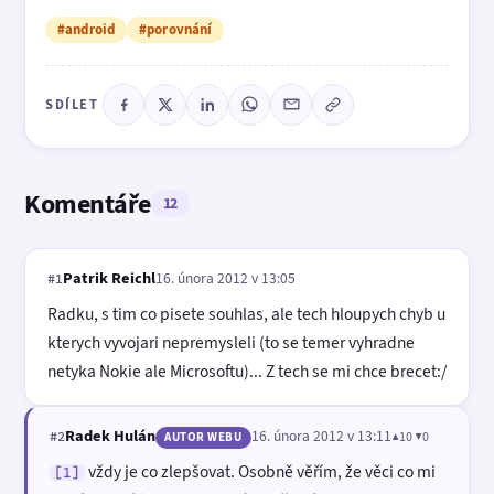
#android
#porovnání
SDÍLET
Komentáře
12
Patrik Reichl
16. února 2012 v 13:05
#1
Radku, s tim co pisete souhlas, ale tech hloupych chyb u
kterych vyvojari nepremysleli (to se temer vyhradne
netyka Nokie ale Microsoftu)... Z tech se mi chce brecet:/
Radek Hulán
16. února 2012 v 13:11
▲10 ▼0
#2
AUTOR WEBU
vždy je co zlepšovat. Osobně věřím, že věci co mi
[1]