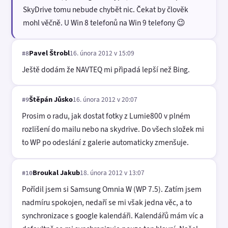
SkyDrive tomu nebude chybět nic. Čekat by člověk
mohl věčně. U Win 8 telefonů na Win 9 telefony 😉
Pavel Štrobl
16. února 2012 v 15:09
#8
Ještě dodám že NAVTEQ mi připadá lepší než Bing.
Štěpán Jůsko
16. února 2012 v 20:07
#9
Prosim o radu, jak dostat fotky z Lumie800 v plném
rozlišení do mailu nebo na skydrive. Do všech složek mi
to WP po odeslání z galerie automaticky zmenšuje.
Broukal Jakub
18. února 2012 v 13:07
#10
Pořídil jsem si Samsung Omnia W (WP 7.5). Zatím jsem
nadmíru spokojen, nedaří se mi však jedna věc, a to
synchronizace s google kalendáři. Kalendářů mám víc a