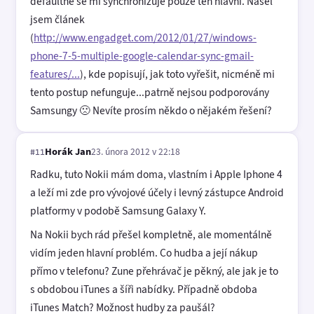
defaultně se mi synchronizuje pouze ten hlavní. Našel
jsem článek
(
http://www.engadget.com/2012/01/27/windows-
phone-7-5-multiple-google-calendar-sync-gmail-
features/...
), kde popisují, jak toto vyřešit, nicméně mi
tento postup nefunguje...patrně nejsou podporovány
Samsungy 🙁 Nevíte prosím někdo o nějakém řešení?
Horák Jan
23. února 2012 v 22:18
#11
Radku, tuto Nokii mám doma, vlastním i Apple Iphone 4
a leží mi zde pro vývojové účely i levný zástupce Android
platformy v podobě Samsung Galaxy Y.
Na Nokii bych rád přešel kompletně, ale momentálně
vidím jeden hlavní problém. Co hudba a její nákup
přímo v telefonu? Zune přehrávač je pěkný, ale jak je to
s obdobou iTunes a šíři nabídky. Případně obdoba
iTunes Match? Možnost hudby za paušál?