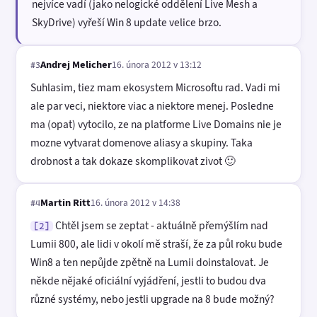
nejvíce vadí (jako nelogické oddělení Live Mesh a
SkyDrive) vyřeší Win 8 update velice brzo.
Andrej Melicher
16. února 2012 v 13:12
#3
Suhlasim, tiez mam ekosystem Microsoftu rad. Vadi mi
ale par veci, niektore viac a niektore menej. Posledne
ma (opat) vytocilo, ze na platforme Live Domains nie je
mozne vytvarat domenove aliasy a skupiny. Taka
drobnost a tak dokaze skomplikovat zivot 🙂
Martin Ritt
16. února 2012 v 14:38
#4
Chtěl jsem se zeptat - aktuálně přemýšlím nad
[2]
Lumii 800, ale lidi v okolí mě straší, že za půl roku bude
Win8 a ten nepůjde zpětně na Lumii doinstalovat. Je
někde nějaké oficiální vyjádření, jestli to budou dva
různé systémy, nebo jestli upgrade na 8 bude možný?