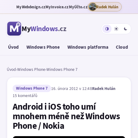
MyWebdesign.cz
MyInvoice.cz
MyÚčto.cz
Radek Hulán
My
Windows
.cz
Úvod
Windows Phone
Windows platforma
Cloud
T
Úvod
›
Windows Phone
›
Windows Phone 7
Windows Phone 7
16. února 2012 v 12:48
Radek Hulán
15 komentářů
Android i iOS toho umí
mnohem méně než Windows
Phone / Nokia