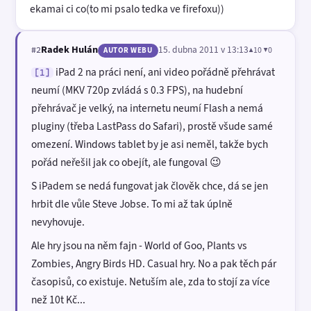
ekamai ci co(to mi psalo tedka ve firefoxu))
Radek Hulán
15. dubna 2011 v 13:13
▲10 ▼0
#2
AUTOR WEBU
iPad 2 na práci není, ani video pořádně přehrávat
[1]
neumí (MKV 720p zvládá s 0.3 FPS), na hudební
přehrávač je velký, na internetu neumí Flash a nemá
pluginy (třeba LastPass do Safari), prostě všude samé
omezení. Windows tablet by je asi neměl, takže bych
pořád neřešil jak co obejít, ale fungoval 😉
S iPadem se nedá fungovat jak člověk chce, dá se jen
hrbit dle vůle Steve Jobse. To mi až tak úplně
nevyhovuje.
Ale hry jsou na něm fajn - World of Goo, Plants vs
Zombies, Angry Birds HD. Casual hry. No a pak těch pár
časopisů, co existuje. Netuším ale, zda to stojí za více
než 10t Kč...