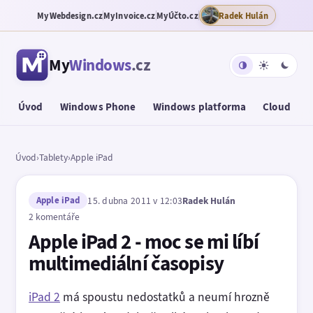
MyWebdesign.cz
MyInvoice.cz
MyÚčto.cz
Radek Hulán
My
Windows
.cz
Úvod
Windows Phone
Windows platforma
Cloud
T
Úvod
›
Tablety
›
Apple iPad
Apple iPad
15. dubna 2011 v 12:03
Radek Hulán
2 komentáře
Apple iPad 2 - moc se mi líbí
multimediální časopisy
iPad 2
má spoustu nedostatků a neumí hrozně