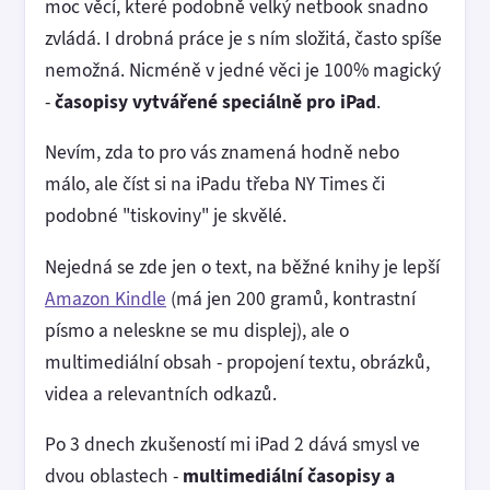
moc věcí, které podobně velký netbook snadno
zvládá. I drobná práce je s ním složitá, často spíše
nemožná. Nicméně v jedné věci je 100% magický
-
časopisy vytvářené speciálně pro iPad
.
Nevím, zda to pro vás znamená hodně nebo
málo, ale číst si na iPadu třeba NY Times či
podobné "tiskoviny" je skvělé.
Nejedná se zde jen o text, na běžné knihy je lepší
Amazon Kindle
(má jen 200 gramů, kontrastní
písmo a neleskne se mu displej), ale o
multimediální obsah - propojení textu, obrázků,
videa a relevantních odkazů.
Po 3 dnech zkušeností mi iPad 2 dává smysl ve
dvou oblastech -
multimediální časopisy a