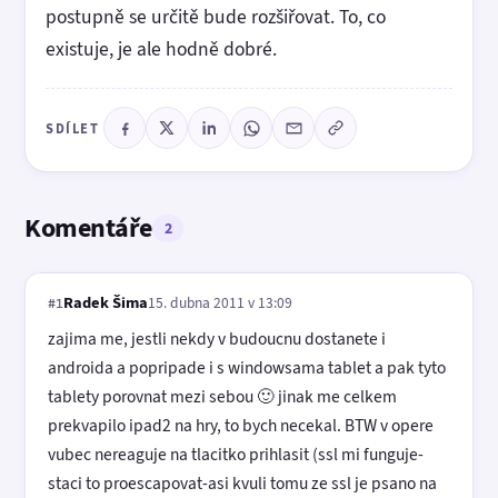
postupně se určitě bude rozšiřovat. To, co
existuje, je ale hodně dobré.
SDÍLET
Komentáře
2
Radek Šima
15. dubna 2011 v 13:09
#1
zajima me, jestli nekdy v budoucnu dostanete i
androida a popripade i s windowsama tablet a pak tyto
tablety porovnat mezi sebou 🙂 jinak me celkem
prekvapilo ipad2 na hry, to bych necekal. BTW v opere
vubec nereaguje na tlacitko prihlasit (ssl mi funguje-
staci to proescapovat-asi kvuli tomu ze ssl je psano na