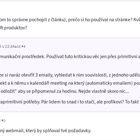
som to správne pochopil z článku), prečo si ho používal na stránke? 
ft produktov?
9 v 22:34
▲10 ▼4
munikační prostředek. Používat tuto kritickou věc jen přes primitiv
 si naráz otevřít 3 emaily, vyhledat k nim souvislosti, z jednoho uděla
ojekt a k němu v kalendáři meeting na který (automaticky emailem) poz
 "odložit" aby se připomenul za hodinu. Nejde vlastně skoro nic...
aprimitivní potřeby. Pár lidem to snad i to stačí, ale profíkovi? To fakt 
2 ▼0
ný webmail, který by splňoval tvé požadavky.