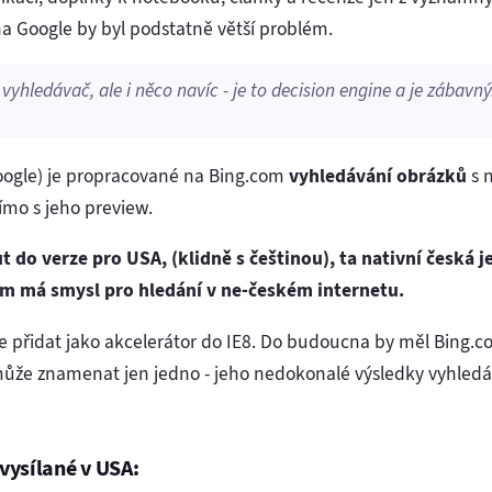
na Google by byl podstatně větší problém.
vyhledávač, ale i něco navíc - je to
decision engine
a je zábavný
oogle) je propracované na Bing.com
vyhledávání obrázků
s 
ímo s jeho preview.
 do verze pro USA, (klidně s češtinou), ta nativní česká 
m má smysl pro hledání v ne-českém internetu.
e přidat jako akcelerátor do IE8. Do budoucna by měl Bing.c
 může znamenat jen jedno - jeho nedokonalé výsledky vyhled
vysílané v USA: