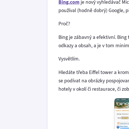
Bing.com
je nový vyhledávač Micr
používal (hodně dobrý) Google, př
Proč?
Bing je zábavný a efektivní. Bing
odkazy a obsah, a je v tom minim
Vysvětlím.
Hledáte třeba Eiffel tower a kro
se podívat na obrázky pospojov
hotely v okolí či restaurace, či z