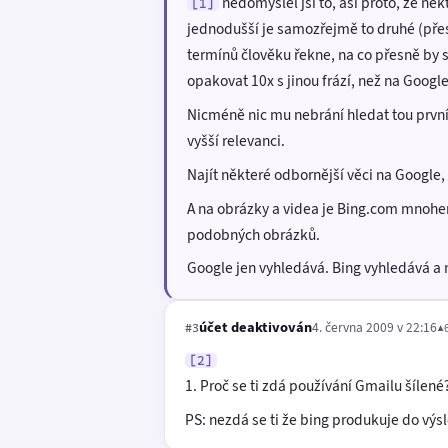
nedomyslel jsi to, asi proto, že něk
[1]
jednodušší je samozřejmě to druhé (přes
termínů člověku řekne, na co přesně by s
opakovat 10x s jinou frází, než na Googl
Nicméně nic mu nebrání hledat tou první 
vyšší relevanci.
Najít některé odbornější věci na Google
A na obrázky a videa je Bing.com mnohem
podobných obrázků.
Google jen vyhledává. Bing vyhledává a na
účet deaktivován
4. června 2009 v 22:16
▲
#3
[2]
1. Proč se ti zdá používání Gmailu šílen
PS: nezdá se ti že bing produkuje do vý