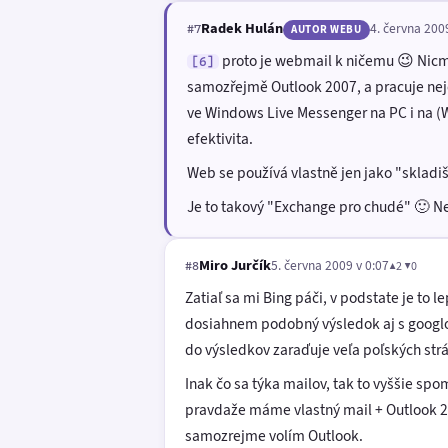
Radek Hulán
4. června 200
#7
AUTOR WEBU
proto je webmail k ničemu 😉 Nicmé
[6]
samozřejmě Outlook 2007, a pracuje nejen
ve Windows Live Messenger na PC i na (W
efektivita.
Web se používá vlastně jen jako "skladiš
Je to takový "Exchange pro chudé" 🙂 Ne
Miro Jurčík
5. června 2009 v 0:07
▲2 ▼0
#8
Zatiaľ sa mi Bing páči, v podstate je to l
dosiahnem podobný výsledok aj s googlom
do výsledkov zaraďuje veľa poľských str
Inak čo sa týka mailov, tak to vyššie s
pravdaže máme vlastný mail + Outlook 20
samozrejme volím Outlook.