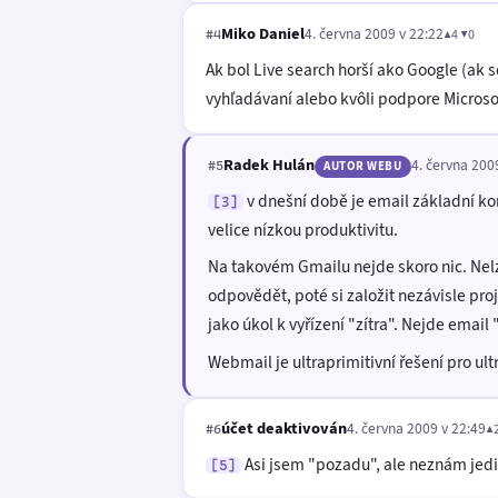
Miko Daniel
4. června 2009 v 22:22
▲4 ▼0
#4
Ak bol Live search horší ako Google (ak 
vyhľadávaní alebo kvôli podpore Microso
Radek Hulán
4. června 200
#5
AUTOR WEBU
v dnešní době je email základní ko
[3]
velice nízkou produktivitu.
Na takovém Gmailu nejde skoro nic. Nelze
odpovědět, poté si založit nezávisle pr
jako úkol k vyřízení "zítra". Nejde email
Webmail je ultraprimitivní řešení pro ultr
účet deaktivován
4. června 2009 v 22:49
▲
#6
Asi jsem "pozadu", ale neznám jedi
[5]