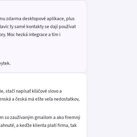
 němu zdarma desktopové aplikace, plus
Navíc ty samé kontakty se dají používat
ry. Moc hezká integrace a tím i
bytek.
ie, stačí napísať kľúčové slovo a
venská a česká má ešte veľa nedostatkov,
ačím so zaužívaným gmailom a ako firemný
hnuté, a keďže klienta platí firma, tak