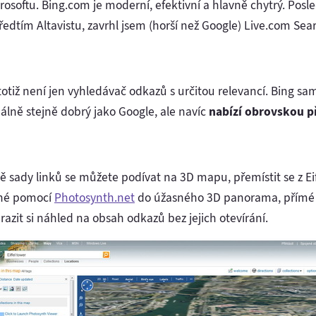
osoftu. Bing.com je moderní, efektivní a hlavně chytrý. Posle
edtím Altavistu, zavrhl jsem (horší než Google) Live.com Sear
 totiž není jen vyhledávač odkazů s určitou relevancí. Bing 
álně stejně dobrý jako Google, ale navíc
nabízí obrovskou 
mě sady linků se můžete podívat na 3D mapu, přemístit se z E
ané pomocí
Photosynth.net
do úžasného 3D panorama, přímé o
obrazit si náhled na obsah odkazů bez jejich otevírání.