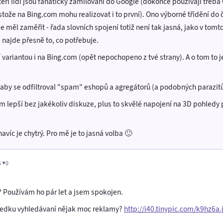
teří lidí jsou fanaticky zamilovaní do Google (dokonce používají třeba
tože na Bing.com mohu realizovat i to první). Ono výborné třídění do 
e měl zaměřit - řada slovních spojení totiž není tak jasná, jako v tomt
e najde přesně to, co potřebuje.
variantou i na Bing.com (opět nepochopeno z tvé strany). A o tom to je
, aby se odfiltroval "spam" eshopů a agregátorů (a podobných parazit
 lepší bez jakékoliv diskuze, plus to skvělé napojení na 3D pohledy 
víc je chytrý. Pro mě je to jasná volba 🙂
6 ▼0
é? Používám ho pár let a jsem spokojen.
sledku vyhledávaní nějak moc reklamy?
http://i40.tinypic.com/k9hz6a.j