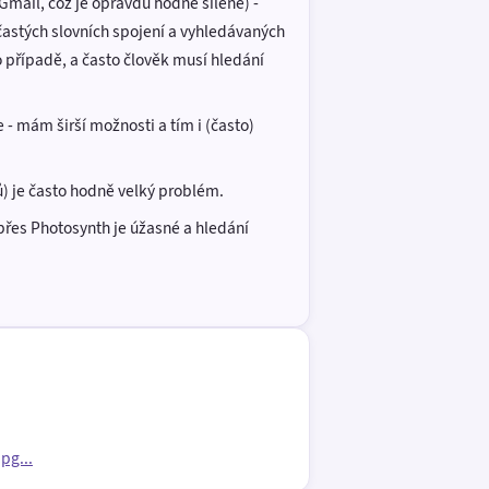
 Gmail, což je opravdu hodně šílené) -
častých slovních spojení a vyhledávaných
o případě, a často člověk musí hledání
 - mám širší možnosti a tím i (často)
ů) je často hodně velký problém.
přes Photosynth je úžasné a hledání
pg...