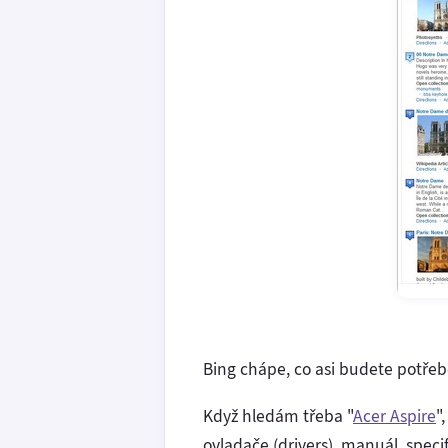
Bing chápe, co asi budete potře
Když hledám třeba "
Acer Aspire
"
ovladače (drivers), manuál, spec