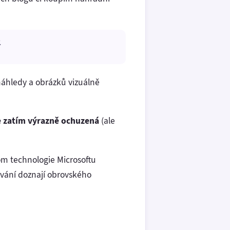
.
náhledy a obrázků vizuálně
je zatím výrazně ochuzená
(ale
om technologie Microsoftu
ávání doznají obrovského