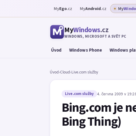
My
Ego
.cz
My
Android
.cz
My
Wind
My
Windows
.cz
WINDOWS, MICROSOFT A SVĚT PC
Úvod
Windows Phone
Windows pla
Úvod
›
Cloud
›
Live.com služby
Live.com služby
4. června 2009 v 19:2
Bing.com je ne
Bing Thing)