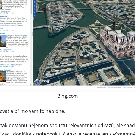
Bing.com
bovat a přímo vám to nabídne.
, tak dostanu nejenom spoustu relevantních odkazů, ale sn
ifikaci, doplňky k notebooku, články a recenze jen z význam