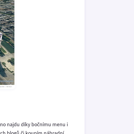
adno najdu díky bočnímu menu i
ných blogů či koupím náhradní