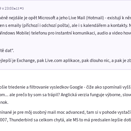
9 v 23:03
▲13 ▼3
ně nejdále je opět Microsoft a jeho Live Mail (Hotmail) - existují k
 s emaily (příchozí i odchozí pošta), ale i s kalendářem a kontakty. 
indows Mobile) telefonu pro instantní komunikaci, audio a video hovo
tě dat".
jlepší je Exchange, pak Live.com aplikace, pak dlouho nic, a pak je z
epšie triedenie a filtrovanie vysledkov Google - čiže ako spomínali vyšš
... ale prečo by som sa trápil? Anglická verzia funguje výborne, slo
ánok.
pomínané je pre môj osobný mail moc advanced, tam si v pohode vyst
07, Thunderbird sa celkom chytá, ale MS to má predsalen lepšie dotia