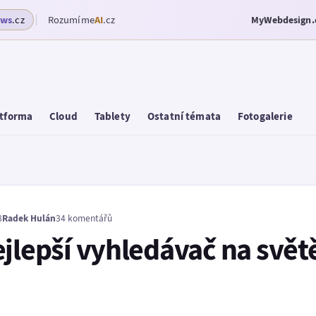
ows
.cz
Rozumíme
AI
.cz
MyWebdesign.
tforma
Cloud
Tablety
Ostatní témata
Fotogalerie
8
Radek Hulán
34 komentářů
jlepší vyhledávač na svět