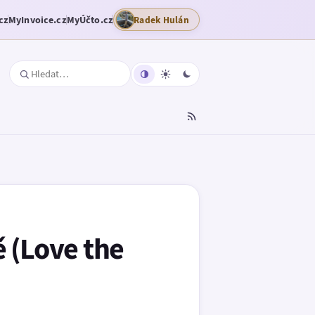
cz
MyInvoice.cz
MyÚčto.cz
Radek Hulán
ě (Love the