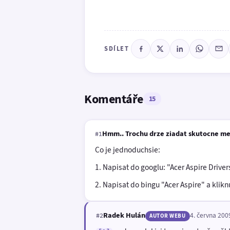
SDÍLET
Komentáře
15
Hmm.. Trochu drze ziadat skutocne me
#1
Co je jednoduchsie:
1. Napisat do googlu: "Acer Aspire Driver
2. Napisat do bingu "Acer Aspire" a kliknu
Radek Hulán
4. června 200
#2
AUTOR WEBU