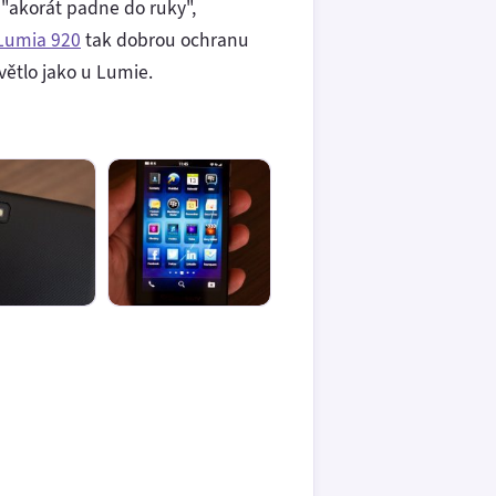
 "akorát padne do ruky",
Lumia 920
tak dobrou ochranu
větlo jako u Lumie.