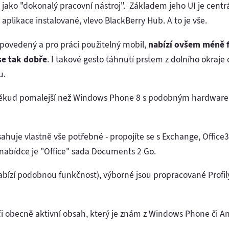
 jako "dokonalý pracovní nástroj". Základem jeho UI je cen
 aplikace instalované, vlevo BlackBerry Hub. A to je vše.
o povedený a pro práci použitelný mobil,
nabízí ovšem méně 
se tak dobře
. I takové gesto táhnutí prstem z dolního okraje 
u.
ěkud pomalejší než Windows Phone 8 s podobným hardware, s
uje vlastně vše potřebné - propojíte se s Exchange, Office36
 nabídce je "Office" sada Documents 2 Go.
ízí podobnou funkčnost), výborné jsou propracované Profil
či obecně aktivní obsah, který je znám z Windows Phone či A