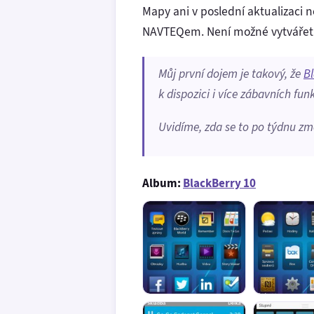
Mapy ani v poslední aktualizaci n
NAVTEQem. Není možné vytvářet s
Můj první dojem je takový, že
B
k dispozici i
více zábavních funk
Uvidíme, zda se to po týdnu změ
Album:
BlackBerry 10