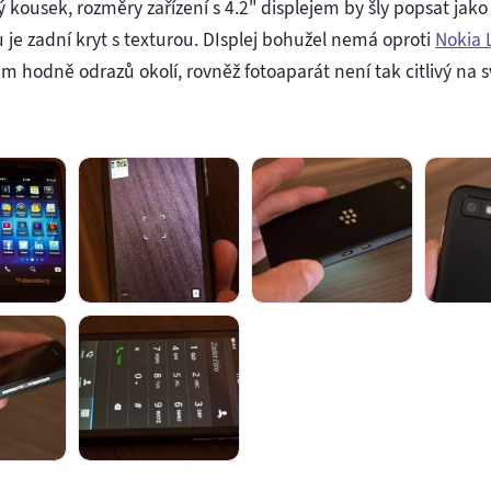
kousek, rozměry zařízení s 4.2" displejem by šly popsat jako
u je zadní kryt s texturou. DIsplej bohužel nemá oproti
Nokia 
m hodně odrazů okolí, rovněž fotoaparát není tak citlivý na s