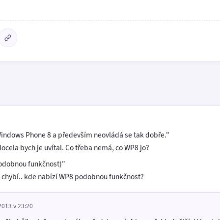
Windows Phone 8 a především neovládá se tak dobře."
ocela bych je uvítal. Co třeba nemá, co WP8 jo?
odobnou funkčnost)"
ě chybí.. kde nabízí WP8 podobnou funkčnost?
2013 v 23:20