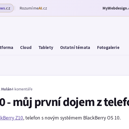
ows
.cz
Rozumíme
AI
.cz
MyWebdesign.
tforma
Cloud
Tablety
Ostatní témata
Fotogalerie
 Hulán
4 komentáře
 - můj první dojem z tele
ckBerry Z10
, telefon s novým systémem BlackBerry OS 10.