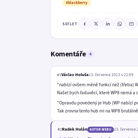
#blackberry
SDÍLET
Komentáře
4
Václav Holuša
13. července 2013 v 22:09
#1
"nabízí ovšem méně funkcí než (třeba) 
Našel bych řaduvěcí, které WP8 nemá a d
"Opravdu povedený je Hub (WP nabízí p
Tak zrovna tento hub mi na WP8 brutáln
Radek Hulán
13. července 
#2
AUTOR WEBU