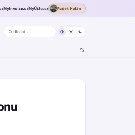
cz
MyInvoice.cz
MyÚčto.cz
Radek Hulán
fonu