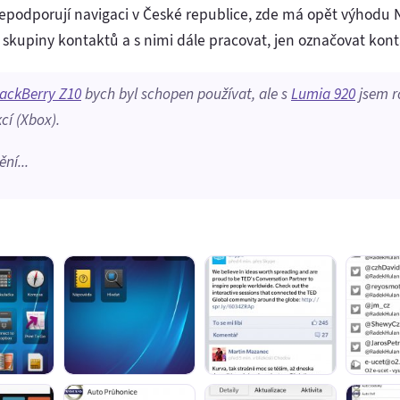
epodporují navigaci v České republice, zde má opět výhodu No
kupiny kontaktů a s nimi dále pracovat, jen označovat kont
lackBerry Z10
bych
byl schopen používat
, ale s
Lumia 920
jsem
r
cí
(Xbox).
ní...