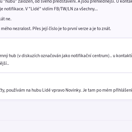
 "hubů" založen, od svého představení. A jsou přehlednější. U konta
oje notifikace. V "Lidé" vidím FB/TW/LN za všechny...
kát ne.
ého nezralost. Přes její číslo je to první verze a je to znát.
rnný hub (v diskuzích označován jako notifikační centrum).. u kontakt
jší..
y, používám na hubu Lidé vpravo Novinky. Je tam po mém přihlášení na