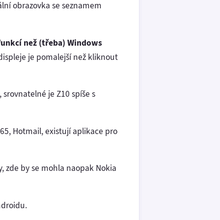
trální obrazovka se seznamem
funkcí než (třeba) Windows
displeje je pomalejší než kliknout
rovnatelné je Z10 spíše s
5, Hotmail, existují aplikace pro
y, zde by se mohla naopak Nokia
ndroidu.