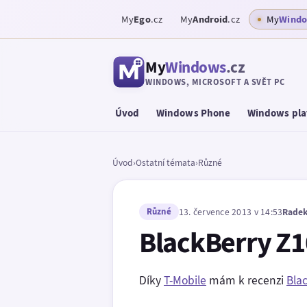
My
Ego
.cz
My
Android
.cz
My
Wind
My
Windows
.cz
WINDOWS, MICROSOFT A SVĚT PC
Úvod
Windows Phone
Windows pla
Úvod
›
Ostatní témata
›
Různé
Různé
13. července 2013 v 14:53
Radek
BlackBerry Z10
Díky
T-Mobile
mám k recenzi
Bla