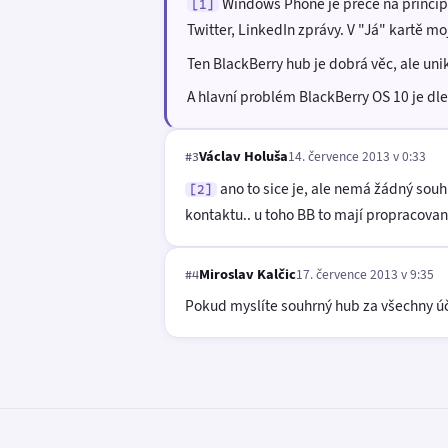
Windows Phone je přece na principu
[1]
Twitter, LinkedIn zprávy. V "Já" kartě m
Ten BlackBerry hub je dobrá věc, ale uni
A hlavní problém BlackBerry OS 10 je dle m
Václav Holuša
14. července 2013 v 0:33
#3
ano to sice je, ale nemá žádný souh
[2]
kontaktu.. u toho BB to mají propracovaně
Miroslav Kalčic
17. července 2013 v 9:35
#4
Pokud myslíte souhrný hub za všechny účt