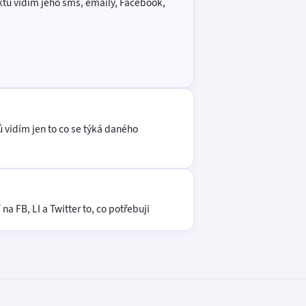
ktů vidím jeho sms, emaily, Facebook,
ů vidím jen to co se týká daného
 FB, LI a Twitter to, co potřebuji