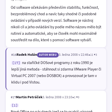
Od software očekávám především stabilitu, funkčnost,
bezproblémový chod a navíc taky shodné či podobné
ovládání v případě nových verzí. Software je nástroj
nikoli cíl a jeho ovládání by podle mého názoru mělo být
rutinní a automatické, aby se člověk mohl maximálně
soustředit na dílo, které s pomocí software vytváří.
Radek Hulán
3. ledna 2008 v 22:46
▲11 ▼3
#16
AUTOR WEBU
na stařičké DOSové programy z roku 1990 je
[17]
lepší jiná metoda - stáhnout si zdarma VMware Player či
Virtual PC 2007 (nebo DOSBOX) a provozovat je tam v
klidu i pod Vistou.
Martin Petráček
3. ledna 2008 v 23:10
▲1 ▼0
#17
[1]
Nové Office po pár dnech (než se to osahá) výrazně