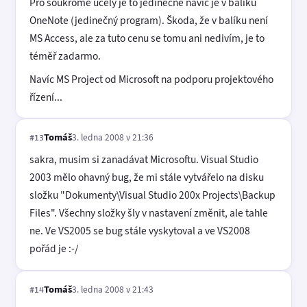
Pro soukromé účely je to jedinečné navíc je v balíku
OneNote (jedinečný program). Škoda, že v balíku není
MS Access, ale za tuto cenu se tomu ani nedivím, je to
téměř zadarmo.
Navíc MS Project od Microsoft na podporu projektového
řízení...
Tomáš
3. ledna 2008 v 21:36
#13
sakra, musim si zanadávat Microsoftu. Visual Studio
2003 mělo ohavný bug, že mi stále vytvářelo na disku
složku "Dokumenty\Visual Studio 200x Projects\Backup
Files". Všechny složky šly v nastavení změnit, ale tahle
ne. Ve VS2005 se bug stále vyskytoval a ve VS2008
pořád je :-/
Tomáš
3. ledna 2008 v 21:43
#14