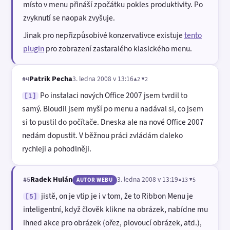
místo v menu přináší zpočátku pokles produktivity. Po
zvyknutí se naopak zvyšuje.
Jinak pro nepřizpůsobivé konzervativce existuje
tento
plugin
pro zobrazení zastaralého klasického menu.
Patrik Pecha
3. ledna 2008 v 13:16
▲2 ▼2
#4
Po instalaci nových Office 2007 jsem tvrdil to
[1]
samý. Bloudil jsem myší po menu a nadával si, co jsem
si to pustil do počítače. Dneska ale na nové Office 2007
nedám dopustit. V běžnou práci zvládám daleko
rychleji a pohodlněji.
Radek Hulán
3. ledna 2008 v 13:19
▲13 ▼5
#5
AUTOR WEBU
jistě, on je vtip je i v tom, že to Ribbon Menu je
[5]
inteligentní, když člověk klikne na obrázek, nabídne mu
ihned akce pro obrázek (ořez, plovoucí obrázek, atd.),