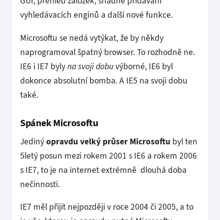
GUI, přehled záložek, snadné přidávání
vyhledávacích enginů a další nové funkce.
Microsoftu se nedá vytýkat, že by někdy
naprogramoval špatný browser. To rozhodně ne.
IE6 i IE7 byly
na svoji dobu
výborné, IE6 byl
dokonce absolutní bomba. A IE5 na svoji dobu
také.
Spánek Microsoftu
Jediný
opravdu velký průser Microsoftu
byl ten
5letý posun mezi rokem 2001 s IE6 a rokem 2006
s IE7, to je na internet extrémně dlouhá doba
nečinnosti.
IE7 měl přijít nejpozději v roce 2004 či 2005, a to