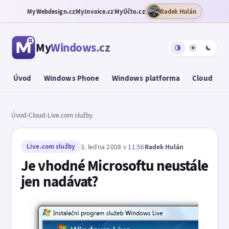
MyWebdesign.cz
MyInvoice.cz
MyÚčto.cz
Radek Hulán
My
Windows
.cz
Úvod
Windows Phone
Windows platforma
Cloud
T
Úvod
›
Cloud
›
Live.com služby
Live.com služby
3. ledna 2008 v 11:56
Radek Hulán
Je vhodné Microsoftu neustále
jen nadávat?