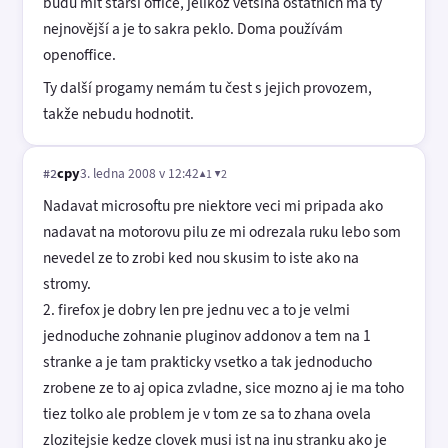
budu mít starší office, jelikož většina ostatních má ty
nejnovější a je to sakra peklo. Doma používám
openoffice.
Ty další progamy nemám tu čest s jejich provozem,
takže nebudu hodnotit.
cpy
3. ledna 2008 v 12:42
▲1 ▼2
#2
Nadavat microsoftu pre niektore veci mi pripada ako
nadavat na motorovu pilu ze mi odrezala ruku lebo som
nevedel ze to zrobi ked nou skusim to iste ako na
stromy.
2. firefox je dobry len pre jednu vec a to je velmi
jednoduche zohnanie pluginov addonov a tem na 1
stranke a je tam prakticky vsetko a tak jednoducho
zrobene ze to aj opica zvladne, sice mozno aj ie ma toho
tiez tolko ale problem je v tom ze sa to zhana ovela
zlozitejsie kedze clovek musi ist na inu stranku ako je