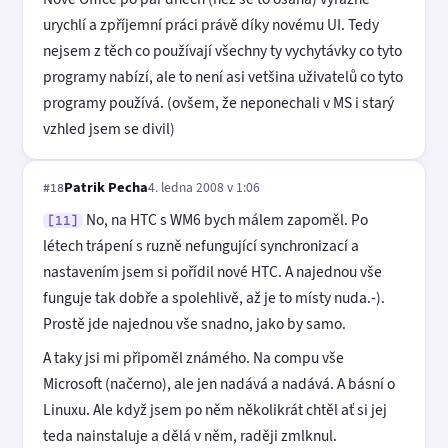
urychlí a zpříjemní práci právě díky novému UI. Tedy
nejsem z těch co používají všechny ty vychytávky co tyto
programy nabízí, ale to není asi vetšina uživatelů co tyto
programy používá. (ovšem, že neponechali v MS i starý
vzhled jsem se divil)
Patrik Pecha
4. ledna 2008 v 1:06
#18
No, na HTC s WM6 bych málem zapoměl. Po
[11]
létech trápení s ruzně nefungující synchronizací a
nastavením jsem si pořídil nové HTC. A najednou vše
funguje tak dobře a spolehlivě, až je to místy nuda.-).
Prostě jde najednou vše snadno, jako by samo.
A taky jsi mi připoměl známého. Na compu vše
Microsoft (načerno), ale jen nadává a nadává. A básní o
Linuxu. Ale když jsem po něm několikrát chtěl ať si jej
teda nainstaluje a dělá v něm, raději zmlknul.