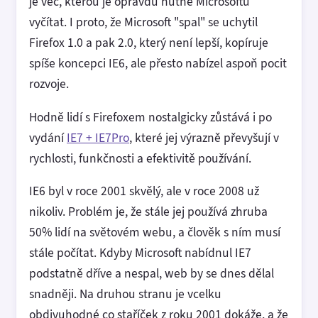
je věc, kterou je opravdu nutné Microsoftu
vyčítat. I proto, že Microsoft "spal" se uchytil
Firefox 1.0 a pak 2.0, který není lepší, kopíruje
spíše koncepci IE6, ale přesto nabízel aspoň pocit
rozvoje.
Hodně lidí s Firefoxem nostalgicky zůstává i po
vydání
IE7 + IE7Pro
, které jej výrazně převyšují v
rychlosti, funkčnosti a efektivitě používání.
IE6 byl v roce 2001 skvělý, ale v roce 2008 už
nikoliv. Problém je, že stále jej používá zhruba
50% lidí na světovém webu, a člověk s ním musí
stále počítat. Kdyby Microsoft nabídnul IE7
podstatně dříve a nespal, web by se dnes dělal
snadněji. Na druhou stranu je vcelku
obdivuhodné co staříček z roku 2001 dokáže, a že