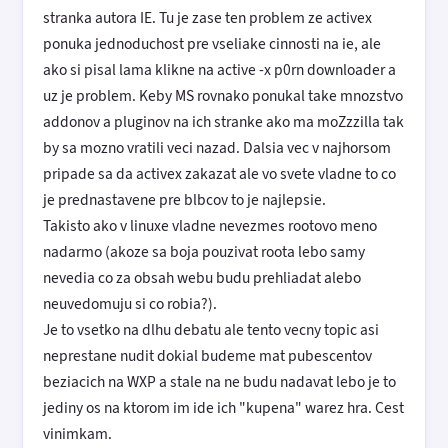
stranka autora IE. Tu je zase ten problem ze activex
ponuka jednoduchost pre vseliake cinnosti na ie, ale
ako si pisal lama klikne na active -x p0rn downloader a
uz je problem. Keby MS rovnako ponukal take mnozstvo
addonov a pluginov na ich stranke ako ma moZzzilla tak
by sa mozno vratili veci nazad. Dalsia vec v najhorsom
pripade sa da activex zakazat ale vo svete vladne to co
je prednastavene pre blbcov to je najlepsie.
Takisto ako v linuxe vladne nevezmes rootovo meno
nadarmo (akoze sa boja pouzivat roota lebo samy
nevedia co za obsah webu budu prehliadat alebo
neuvedomuju si co robia?).
Je to vsetko na dlhu debatu ale tento vecny topic asi
neprestane nudit dokial budeme mat pubescentov
beziacich na WXP a stale na ne budu nadavat lebo je to
jediny os na ktorom im ide ich "kupena" warez hra. Cest
vinimkam.