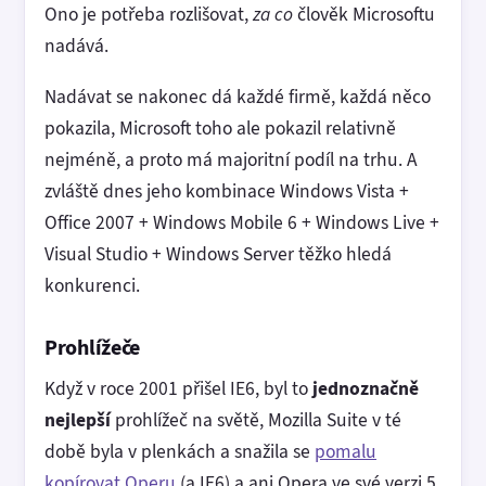
Ono je potřeba rozlišovat,
za co
člověk Microsoftu
nadává.
Nadávat se nakonec dá každé firmě, každá něco
pokazila, Microsoft toho ale pokazil relativně
nejméně, a proto má majoritní podíl na trhu. A
zvláště dnes jeho kombinace Windows Vista +
Office 2007 + Windows Mobile 6 + Windows Live +
Visual Studio + Windows Server těžko hledá
konkurenci.
Prohlížeče
Když v roce 2001 přišel IE6, byl to
jednoznačně
nejlepší
prohlížeč na světě, Mozilla Suite v té
době byla v plenkách a snažila se
pomalu
kopírovat Operu
(a IE6) a ani Opera ve své verzi 5