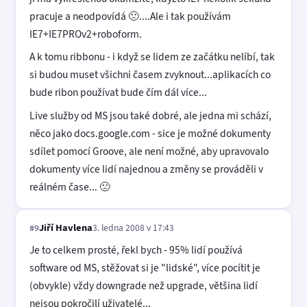
pracuje a neodpovídá 🙁....Ale i tak používám
IE7+IE7PROv2+roboform.
A k tomu ribbonu - i když se lidem ze začátku nelíbí, tak
si budou muset všichni časem zvyknout...aplikacích co
bude ribon používat bude čím dál více...
Live služby od MS jsou také dobré, ale jedna mi schází,
něco jako docs.google.com - sice je možné dokumenty
sdílet pomocí Groove, ale není možné, aby upravovalo
dokumenty více lidí najednou a změny se prováděli v
reálném čase... 🙁
Jiří Havlena
3. ledna 2008 v 17:43
#9
Je to celkem prosté, řekl bych - 95% lidí používá
software od MS, stěžovat si je "lidské", více pocítit je
(obvykle) vždy downgrade než upgrade, většina lidí
nejsou pokročilí uživatelé...