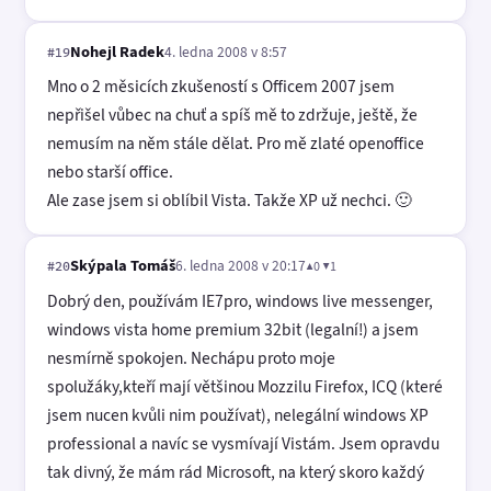
Nohejl Radek
4. ledna 2008 v 8:57
#19
Mno o 2 měsicích zkušeností s Officem 2007 jsem
nepřišel vůbec na chuť a spíš mě to zdržuje, ještě, že
nemusím na něm stále dělat. Pro mě zlaté openoffice
nebo starší office.
Ale zase jsem si oblíbil Vista. Takže XP už nechci. 🙂
Skýpala Tomáš
6. ledna 2008 v 20:17
▲0 ▼1
#20
Dobrý den, používám IE7pro, windows live messenger,
windows vista home premium 32bit (legalní!) a jsem
nesmírně spokojen. Nechápu proto moje
spolužáky,kteří mají většinou Mozzilu Firefox, ICQ (které
jsem nucen kvůli nim používat), nelegální windows XP
professional a navíc se vysmívají Vistám. Jsem opravdu
tak divný, že mám rád Microsoft, na který skoro každý