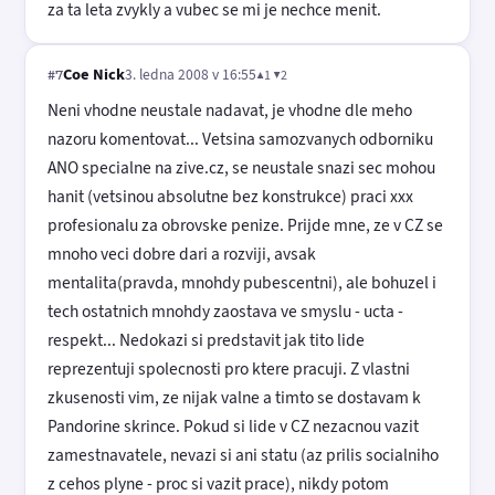
za ta leta zvykly a vubec se mi je nechce menit.
Coe Nick
3. ledna 2008 v 16:55
▲1 ▼2
#7
Neni vhodne neustale nadavat, je vhodne dle meho
nazoru komentovat... Vetsina samozvanych odborniku
ANO specialne na zive.cz, se neustale snazi sec mohou
hanit (vetsinou absolutne bez konstrukce) praci xxx
profesionalu za obrovske penize. Prijde mne, ze v CZ se
mnoho veci dobre dari a rozviji, avsak
mentalita(pravda, mnohdy pubescentni), ale bohuzel i
tech ostatnich mnohdy zaostava ve smyslu - ucta -
respekt... Nedokazi si predstavit jak tito lide
reprezentuji spolecnosti pro ktere pracuji. Z vlastni
zkusenosti vim, ze nijak valne a timto se dostavam k
Pandorine skrince. Pokud si lide v CZ nezacnou vazit
zamestnavatele, nevazi si ani statu (az prilis socialniho
z cehos plyne - proc si vazit prace), nikdy potom