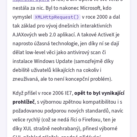
nestála za nic. Byl to nakonec Microsoft, kdo
vymyslel
v roce 2000 a dal
XMLHttpRequest()
tak základ pro vývoj dnešních interaktivních
AJAXových web 2.0 aplikací. A takové ActiveX je
naprosto úžasná technologie, jen díky ní se dají
dělat low-level věci jako antivirový scan či
instalace Windows Update (samozřejmě díky
debilitě uživatelů klikajících na cokoliv i
zneužívaná, ale to není koncepční problém).
Když přišel v roce 2006 IE7,
opět to byl vynikající
prohlížeč
, s výbornou zpětnou kompatibilitou i s
požadovanou podporou nových standardů, navíc
velice rychlý (což se nedá říci o Firefoxu, ten je
díky XUL strašně neohrabaný), přinesl výborné