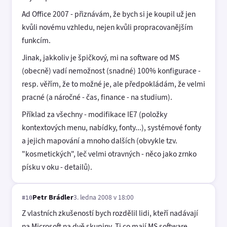
Ad Office 2007 - přiznávám, že bych si je koupil už jen
kvůli novému vzhledu, nejen kvůli propracovanějším
funkcím.
Jinak, jakkoliv je špičkový, mi na software od MS
(obecně) vadí nemožnost (snadné) 100% konfigurace -
resp. věřím, že to možné je, ale předpokládám, že velmi
pracné (a náročné - čas, finance - na studium).
Příklad za všechny - modifikace IE7 (položky
kontextových menu, nabídky, fonty...), systémové fonty
a jejich mapování a mnoho dalších (obvykle tzv.
"kosmetických", leč velmi otravných - něco jako zrnko
písku v oku - detailů).
Petr Brádler
3. ledna 2008 v 18:00
#10
Z vlastních zkušeností bych rozdělil lidi, kteří nadávají
na Microsoft na dvě skupiny. Ti co mají MS software