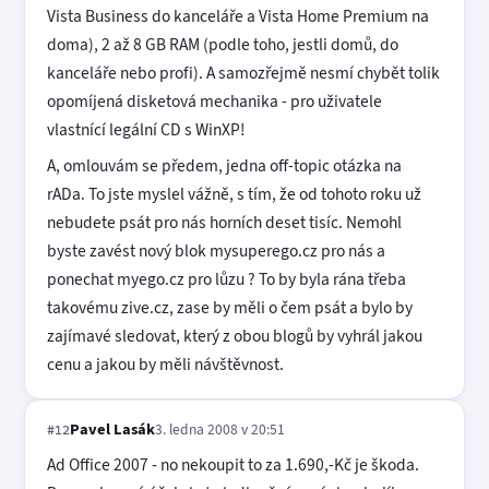
Vista Business do kanceláře a Vista Home Premium na
doma), 2 až 8 GB RAM (podle toho, jestli domů, do
kanceláře nebo profi). A samozřejmě nesmí chybět tolik
opomíjená disketová mechanika - pro uživatele
vlastnící legální CD s WinXP!
A, omlouvám se předem, jedna off-topic otázka na
rADa. To jste myslel vážně, s tím, že od tohoto roku už
nebudete psát pro nás horních deset tisíc. Nemohl
byste zavést nový blok mysuperego.cz pro nás a
ponechat myego.cz pro lůzu ? To by byla rána třeba
takovému zive.cz, zase by měli o čem psát a bylo by
zajímavé sledovat, který z obou blogů by vyhrál jakou
cenu a jakou by měli návštěvnost.
Pavel Lasák
3. ledna 2008 v 20:51
#12
Ad Office 2007 - no nekoupit to za 1.690,-Kč je škoda.