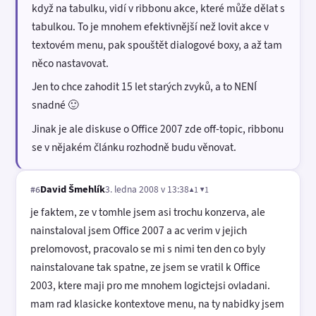
když na tabulku, vidí v ribbonu akce, které může dělat s
tabulkou. To je mnohem efektivnější než lovit akce v
textovém menu, pak spouštět dialogové boxy, a až tam
něco nastavovat.
Jen to chce zahodit 15 let starých zvyků, a to NENÍ
snadné 🙂
Jinak je ale diskuse o Office 2007 zde off-topic, ribbonu
se v nějakém článku rozhodně budu věnovat.
David Šmehlík
3. ledna 2008 v 13:38
▲1 ▼1
#6
je faktem, ze v tomhle jsem asi trochu konzerva, ale
nainstaloval jsem Office 2007 a ac verim v jejich
prelomovost, pracovalo se mi s nimi ten den co byly
nainstalovane tak spatne, ze jsem se vratil k Office
2003, ktere maji pro me mnohem logictejsi ovladani.
mam rad klasicke kontextove menu, na ty nabidky jsem