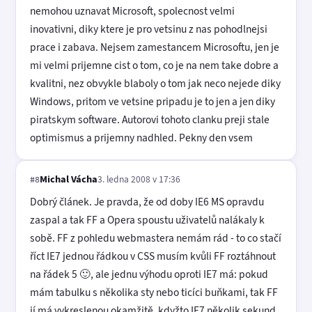
nemohou uznavat Microsoft, spolecnost velmi
inovativni, diky ktere je pro vetsinu z nas pohodlnejsi
prace i zabava. Nejsem zamestancem Microsoftu, jen je
mi velmi prijemne cist o tom, co je na nem take dobre a
kvalitni, nez obvykle blaboly o tom jak neco nejede diky
Windows, pritom ve vetsine pripadu je to jen a jen diky
piratskym software. Autorovi tohoto clanku preji stale
optimismus a prijemny nadhled. Pekny den vsem
Michal Vácha
3. ledna 2008 v 17:36
#8
Dobrý článek. Je pravda, že od doby IE6 MS opravdu
zaspal a tak FF a Opera spoustu uživatelů nalákaly k
sobě. FF z pohledu webmastera nemám rád - to co stačí
říct IE7 jednou řádkou v CSS musím kvůli FF roztáhnout
na řádek 5 🙂, ale jednu výhodu oproti IE7 má: pokud
mám tabulku s několika sty nebo ticíci buňkami, tak FF
jí má vykreslenou okamžitě, kdyžto IE7 několik sekund