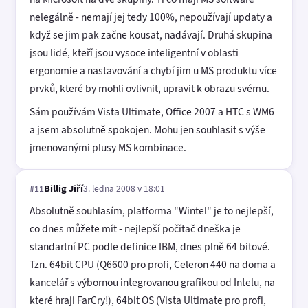
nelegálně - nemají jej tedy 100%, nepoužívají updaty a
když se jim pak začne kousat, nadávají. Druhá skupina
jsou lidé, kteří jsou vysoce inteligentní v oblasti
ergonomie a nastavování a chybí jim u MS produktu více
prvků, které by mohli ovlivnit, upravit k obrazu svému.
Sám používám Vista Ultimate, Office 2007 a HTC s WM6
a jsem absolutně spokojen. Mohu jen souhlasit s výše
jmenovanými plusy MS kombinace.
Billig Jiří
3. ledna 2008 v 18:01
#11
Absolutně souhlasím, platforma "Wintel" je to nejlepší,
co dnes můžete mít - nejlepší počítač dneška je
standartní PC podle definice IBM, dnes plně 64 bitové.
Tzn. 64bit CPU (Q6600 pro profi, Celeron 440 na doma a
kancelář s výbornou integrovanou grafikou od Intelu, na
které hraji FarCry!), 64bit OS (Vista Ultimate pro profi,