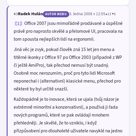
Radek Hulán
3. ledna 2008 v 12:55
▲13 ▼6
#3
AUTOR WEBU
Office 2007 jsou mimořádně prodávané a úspěšné
[1]
právě pro naprosto skvělé a přelomové UI, pracovala na
tom spousta nejlepších lidí na ergonomii.
Jiná věc je zvyk, pokud člověk zná 15 let jen menu a
titěrné ikonky z Office 97 po Office 2003 (případně z WP
či ještě AmiPro), tak přechod nemusí být snadný.
Osobně moc nerozumím, proč pro tyto lidi Microsoft
neponechal i (alternativní) klasické menu, přechod pro
některé by byl určitě snazší.
Každopádně je to inovace, která se ujala (tvůj názor je
extrémně minoritní a konzervativní), a používá ji řada
nových programů, které se pak ovládají mnohem
přehledněji. Je skvělé, že to vzniklo, i když
přizpůsobení pro dlouholeté uživatele navyklé na jedno