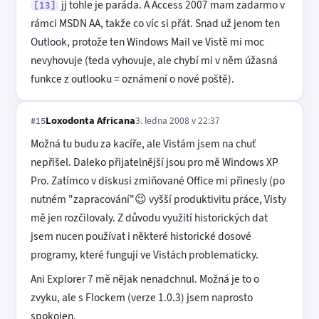
jj tohle je paráda. A Access 2007 mam zadarmo v
[13]
rámci MSDN AA, takže co víc si přát. Snad už jenom ten
Outlook, protože ten Windows Mail ve Vistě mi moc
nevyhovuje (teda vyhovuje, ale chybí mi v něm úžasná
funkce z outlooku = oznámení o nové poště).
Loxodonta Africana
3. ledna 2008 v 22:37
#15
Možná tu budu za kacíře, ale Vistám jsem na chuť
nepřišel. Daleko přijatelnější jsou pro mě Windows XP
Pro. Zatímco v diskusi zmiňované Office mi přinesly (po
nutném "zapracování"😉 vyšší produktivitu práce, Visty
mě jen rozčilovaly. Z důvodu využití historických dat
jsem nucen používat i některé historické dosové
programy, které fungují ve Vistách problematicky.
Ani Explorer 7 mě nějak nenadchnul. Možná je to o
zvyku, ale s Flockem (verze 1.0.3) jsem naprosto
spokojen.