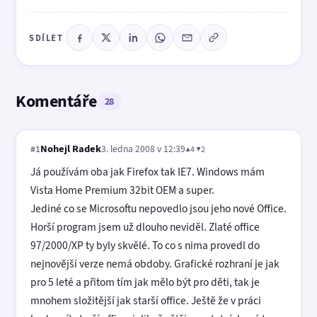
SDÍLET
Komentáře
28
Nohejl Radek
3. ledna 2008 v 12:39
▲4 ▼2
#1
Já používám oba jak Firefox tak IE7. Windows mám
Vista Home Premium 32bit OEM a super.
Jediné co se Microsoftu nepovedlo jsou jeho nové Office.
Horší program jsem už dlouho neviděl. Zlaté office
97/2000/XP ty byly skvělé. To co s nima provedl do
nejnovější verze nemá obdoby. Grafické rozhraní je jak
pro 5 leté a přitom tím jak mělo být pro děti, tak je
mnohem složitější jak starší office. Ještě že v práci