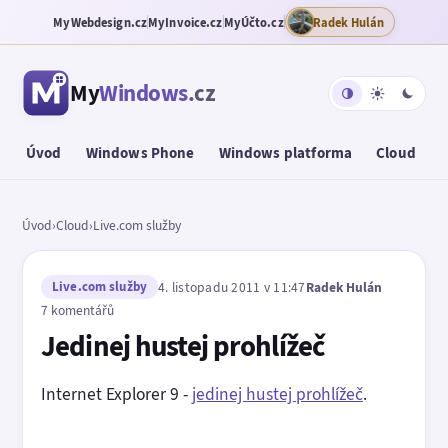
MyWebdesign.cz
MyInvoice.cz
MyÚčto.cz
Radek Hulán
My
Windows
.cz
Úvod
Windows Phone
Windows platforma
Cloud
T
Úvod
›
Cloud
›
Live.com služby
Live.com služby
4. listopadu 2011 v 11:47
Radek Hulán
7 komentářů
Jedinej hustej prohlížeč
Internet Explorer 9 -
jedinej hustej prohlížeč
.