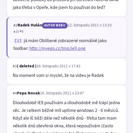
jako třeba v Opeře, kde jsem to používal do teď?
Radek Hulán
12. listopadu 2011 v 13:10
#2
AUTOR WEBU
▲10 ▼0
já mám Oblíbené zobrazené normálně jako
[1]
toolbar:
http://myego.cz/tmp/ie9.png
( deleted )
16. listopadu 2011 v 17:43
#3
Na moment som si myslel, že na videu je Radek
Pepa Novak
16. listopadu 2011 v 23:47
#4
Dlouhodobě IE9 používám a dlouhodobě mě trápí jedna
věc. Je celkem běžné mít uptime windows 2 - 6 měsíců.
Když ale IE běží déle než několik dnů - třeba tam mam
několik dnů otevřená okna, která nepoužívám (často