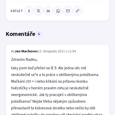
SDÍLET
Komentáře
6
Jan Machovec
12. listopadu 2011 v 11:54
#1
Zdravím Radku,
taky jsem teď přešel na IE 9. Ale jedna věc mě
neskutečně se*e a to práce s oblíbenýma položkama.
Mačkání ctrl + i nebo klikání na prťavou ikonku
hvězdičky v horním pravém rohu je neskutečně
neergonomické. Jak ty pracuješ s oblíbenýma
položkama? Nejde třeba nějakým způsobem
přenastavit ta klávesová zkratka nebo nešlo by dát
oblíbené položky do prostoru při otevírání nového okna