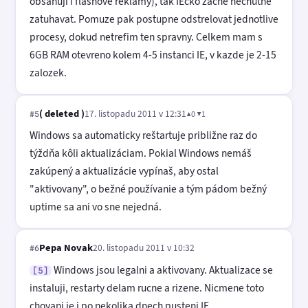
obsahuji i flashové reklamy), tak IEcko zacne nechutne
zatuhavat. Pomuze pak postupne odstrelovat jednotlive
procesy, dokud netrefim ten spravny. Celkem mam s
6GB RAM otevreno kolem 4-5 instanci IE, v kazde je 2-15
zalozek.
( deleted )
17. listopadu 2011 v 12:31
▲0 ▼1
#5
Windows sa automaticky reštartuje približne raz do
týždňa kôli aktualizáciam. Pokial Windows nemáš
zakúpený a aktualizácie vypínaš, aby ostal
"aktivovany", o bežné používanie a tým pádom bežný
uptime sa ani vo sne nejedná.
Pepa Novak
20. listopadu 2011 v 10:32
#6
Windows jsou legalni a aktivovany. Aktualizace se
[5]
instaluji, restarty delam rucne a rizene. Nicmene toto
chovani je i po nekolika dnech pusteni IE.