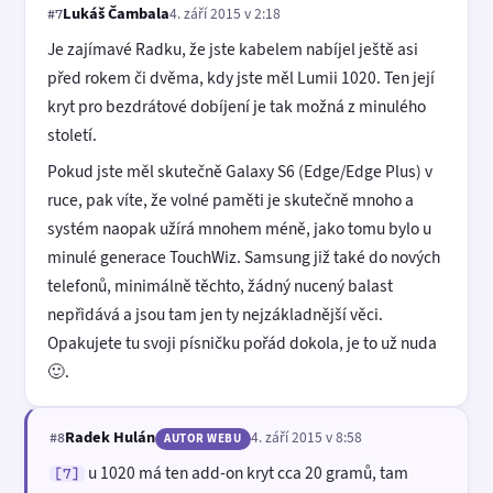
Lukáš Čambala
4. září 2015 v 2:18
#7
Je zajímavé Radku, že jste kabelem nabíjel ještě asi
před rokem či dvěma, kdy jste měl Lumii 1020. Ten její
kryt pro bezdrátové dobíjení je tak možná z minulého
století.
Pokud jste měl skutečně Galaxy S6 (Edge/Edge Plus) v
ruce, pak víte, že volné paměti je skutečně mnoho a
systém naopak užírá mnohem méně, jako tomu bylo u
minulé generace TouchWiz. Samsung již také do nových
telefonů, minimálně těchto, žádný nucený balast
nepřidává a jsou tam jen ty nejzákladnější věci.
Opakujete tu svoji písničku pořád dokola, je to už nuda
🙂.
Radek Hulán
4. září 2015 v 8:58
#8
AUTOR WEBU
u 1020 má ten add-on kryt cca 20 gramů, tam
[7]