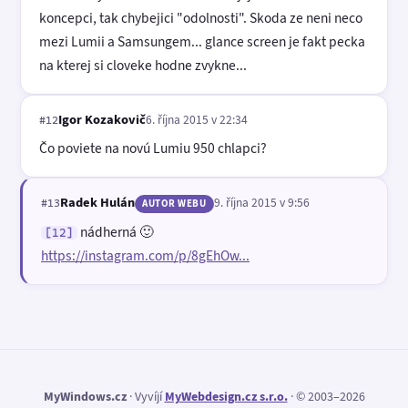
koncepci, tak chybejici "odolnosti". Skoda ze neni neco
mezi Lumii a Samsungem... glance screen je fakt pecka
na kterej si cloveke hodne zvykne...
Igor Kozakovič
6. října 2015 v 22:34
#12
Čo poviete na novú Lumiu 950 chlapci?
Radek Hulán
9. října 2015 v 9:56
#13
AUTOR WEBU
nádherná 🙂
[12]
https://instagram.com/p/8gEhOw...
MyWindows.cz
· Vyvíjí
MyWebdesign.cz s.r.o.
· © 2003–2026