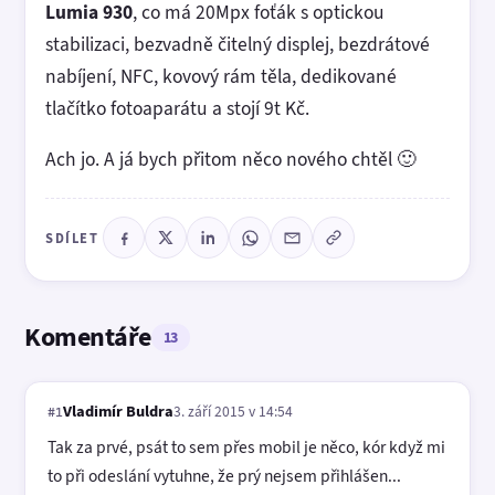
Lumia 930
, co má 20Mpx foťák s optickou
stabilizaci, bezvadně čitelný displej, bezdrátové
nabíjení, NFC, kovový rám těla, dedikované
tlačítko fotoaparátu a stojí 9t Kč.
Ach jo. A já bych přitom něco nového chtěl 🙂
SDÍLET
Komentáře
13
Vladimír Buldra
3. září 2015 v 14:54
#1
Tak za prvé, psát to sem přes mobil je něco, kór když mi
to při odeslání vytuhne, že prý nejsem přihlášen...