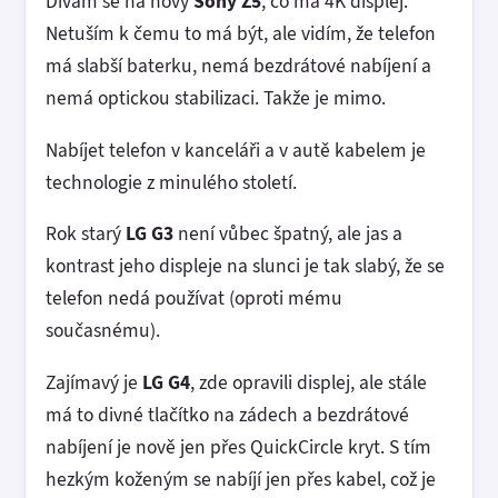
Dívám se na nový
Sony Z5
, co má 4K displej.
Netuším k čemu to má být, ale vidím, že telefon
má slabší baterku, nemá bezdrátové nabíjení a
nemá optickou stabilizaci. Takže je mimo.
Nabíjet telefon v kanceláři a v autě kabelem je
technologie z minulého století.
Rok starý
LG G3
není vůbec špatný, ale jas a
kontrast jeho displeje na slunci je tak slabý, že se
telefon nedá používat (oproti mému
současnému).
Zajímavý je
LG G4
, zde opravili displej, ale stále
má to divné tlačítko na zádech a bezdrátové
nabíjení je nově jen přes QuickCircle kryt. S tím
hezkým koženým se nabíjí jen přes kabel, což je