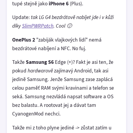
tupé stejně jako
iPhone 6
(Plus).
Update:
tak LG G4 bezdrátově nabíjet jde i v kůži
díky
SlimPWRPatch
. Cool 🙂
OnePlus 2
"zabiják vlajkových lidí" nemá
bezdrátové nabíjení a NFC. No fuj.
Takže
Samsung S6
Edge (+)? Fakt je asi ten, že
pokud
hardwarově
zajímavý Android, tak asi
jedině Samsung. Jenže Samsung zase zaplácá
celou paměť RAM svými kravinami a telefon se
seká. Samsung nezvládá napsat software a OS
bez balastu. A rootovat jej a dávat tam
CyanogenMod nechci.
Takže mi z toho plyne jediné -> zůstat zatím u