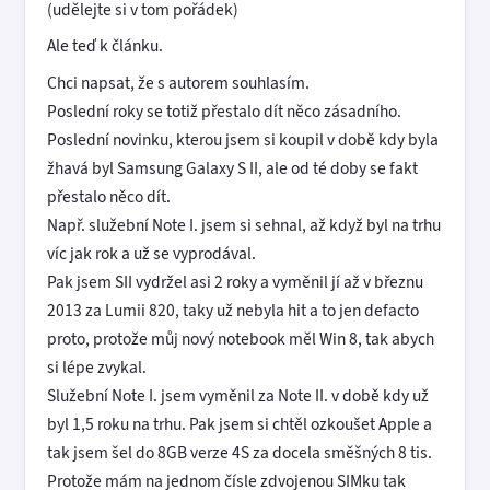
(udělejte si v tom pořádek)
Ale teď k článku.
Chci napsat, že s autorem souhlasím.
Poslední roky se totiž přestalo dít něco zásadního.
Poslední novinku, kterou jsem si koupil v době kdy byla
žhavá byl Samsung Galaxy S II, ale od té doby se fakt
přestalo něco dít.
Např. služební Note I. jsem si sehnal, až když byl na trhu
víc jak rok a už se vyprodával.
Pak jsem SII vydržel asi 2 roky a vyměnil jí až v březnu
2013 za Lumii 820, taky už nebyla hit a to jen defacto
proto, protože můj nový notebook měl Win 8, tak abych
si lépe zvykal.
Služební Note I. jsem vyměnil za Note II. v době kdy už
byl 1,5 roku na trhu. Pak jsem si chtěl ozkoušet Apple a
tak jsem šel do 8GB verze 4S za docela směšných 8 tis.
Protože mám na jednom čísle zdvojenou SIMku tak