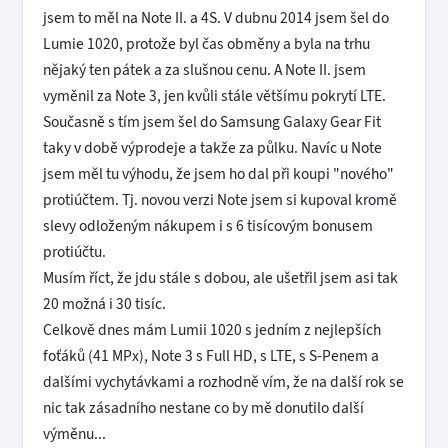
jsem to měl na Note II. a 4S. V dubnu 2014 jsem šel do
Lumie 1020, protože byl čas obměny a byla na trhu
nějaký ten pátek a za slušnou cenu. A Note II. jsem
vyměnil za Note 3, jen kvůli stále většímu pokrytí LTE.
Současně s tím jsem šel do Samsung Galaxy Gear Fit
taky v době výprodeje a takže za půlku. Navíc u Note
jsem měl tu výhodu, že jsem ho dal při koupi "nového"
protiúčtem. Tj. novou verzi Note jsem si kupoval kromě
slevy odloženým nákupem i s 6 tisícovým bonusem
protiúčtu.
Musím říct, že jdu stále s dobou, ale ušetřil jsem asi tak
20 možná i 30 tisíc.
Celkově dnes mám Lumii 1020 s jedním z nejlepších
foťáků (41 MPx), Note 3 s Full HD, s LTE, s S-Penem a
dalšími vychytávkami a rozhodně vím, že na další rok se
nic tak zásadního nestane co by mě donutilo další
výměnu...