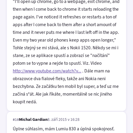
"I'll open up chrome, go to a webpage, exit chrome, and
then when I come back to chrome it starts reloading the
page again. I've noticed it refreshes or restarts a ton of
apps after I come back to them after a short amount of
time and it never puts me where I last left off in the app.
Even my two year old phones keep apps open longer,"
Tohle stejný se mi stává, ale s Nokii 1520. Někdy se mi i
stane, ze se aplikace spustí a zobrazí se "načítání"
potom se to vypne a nejde to spustí. Viz. Video
http://www.youtube.com/watch?v...
. Dále mam na
obrazovce dva fialové fleky, takže ani Nokia neni
bezchybna. Ze začátku ten mobil byl super, a teď uz me
začíná s*át. Ale jak říkáte, momentálně se nic jiného
koupit nedá.
Michal Gardian
8. září 2015 v 16:28
#10
Úplne súhlasím, mám Lumiu 830 a úplná spokojnosť.