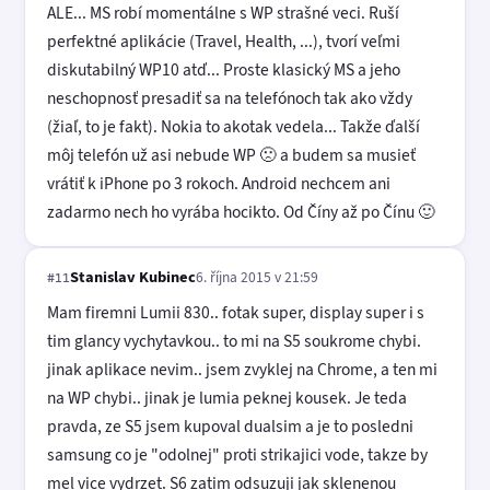
ALE... MS robí momentálne s WP strašné veci. Ruší
perfektné aplikácie (Travel, Health, ...), tvorí veľmi
diskutabilný WP10 atď... Proste klasický MS a jeho
neschopnosť presadiť sa na telefónoch tak ako vždy
(žiaľ, to je fakt). Nokia to akotak vedela... Takže ďalší
môj telefón už asi nebude WP 🙁 a budem sa musieť
vrátiť k iPhone po 3 rokoch. Android nechcem ani
zadarmo nech ho vyrába hocikto. Od Číny až po Čínu 🙂
Stanislav Kubinec
6. října 2015 v 21:59
#11
Mam firemni Lumii 830.. fotak super, display super i s
tim glancy vychytavkou.. to mi na S5 soukrome chybi.
jinak aplikace nevim.. jsem zvyklej na Chrome, a ten mi
na WP chybi.. jinak je lumia peknej kousek. Je teda
pravda, ze S5 jsem kupoval dualsim a je to posledni
samsung co je "odolnej" proti strikajici vode, takze by
mel vice vydrzet. S6 zatim odsuzuji jak sklenenou