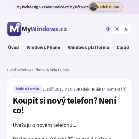
MyWebdesign.cz
MyInvoice.cz
MyÚčto.cz
Radek Hulán
My
Windows
.cz
Úvod
Windows Phone
Windows platforma
Cloud
T
Úvod
›
Windows Phone
›
Nokia Lumia
Nokia Lumia
3. září 2015 v 10:30
Radek Hulán
14 komentářů
Koupit si nový telefon? Není
co!
Uvažuju o novém telefonu...