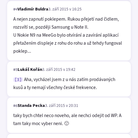
Vladimír Buldra
3. září 2015 v 16:25
#4
A nejen zapnutí poklepem. Rukou přejetí nad čidlem,
rozsvítí se, později Samsung u Note II.
U Nokie N9 na MeeGo bylo otvírání a zavírání aplikací
přetažením displeje z rohu do rohu a už tehdy fungoval
poklep...
Lukáš Kořán
3. září 2015 v 19:42
#5
Aha, vycházel jsem z u nás zatím prodávaných
[3]
kusů a ty nemají všechny české frekvence.
Standa Pecka
3. září 2015 v 20:31
#6
taky bych chtel neco noveho, ale nechci odejit od WP. A
tam taky moc vyber neni. 🙁