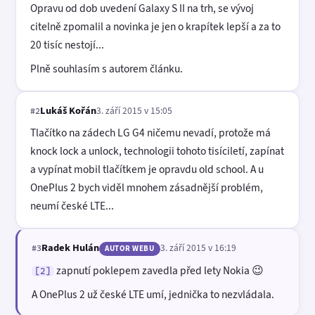
Opravu od dob uvedení Galaxy S II na trh, se vývoj
citelně zpomalil a novinka je jen o krapítek lepší a za to
20 tisíc nestojí...
Plně souhlasím s autorem článku.
Lukáš Kořán
3. září 2015 v 15:05
#2
Tlačítko na zádech LG G4 ničemu nevadí, protože má
knock lock a unlock, technologii tohoto tisíciletí, zapínat
a vypínat mobil tlačítkem je opravdu old school. A u
OnePlus 2 bych viděl mnohem zásadnější problém,
neumí české LTE...
Radek Hulán
3. září 2015 v 16:19
#3
AUTOR WEBU
zapnutí poklepem zavedla před lety Nokia 😉
[2]
A OnePlus 2 už české LTE umí, jednička to nezvládala.