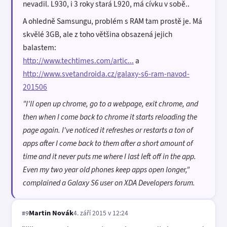
nevadil. L930, i 3 roky stará L920, má cívku v sobě..
A ohledně Samsungu, problém s RAM tam prostě je. Má
skvělé 3GB, ale z toho většina obsazená jejich
balastem:
http://www.techtimes.com/artic...
a
http://www.svetandroida.cz/galaxy-s6-ram-navod-
201506
"I'll open up chrome, go to a webpage, exit chrome, and
then when I come back to chrome it starts reloading the
page again. I've noticed it refreshes or restarts a ton of
apps after I come back to them after a short amount of
time and it never puts me where I last left off in the app.
Even my two year old phones keep apps open longer,"
complained a Galaxy S6 user on XDA Developers forum.
Martin Novák
4. září 2015 v 12:24
#9