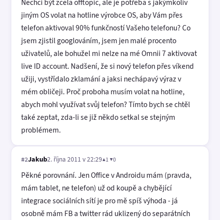
Nechci být zcela offtopic, ale je potřeba s jakýmkoliv
jiným OS volat na hotline výrobce OS, aby Vám přes
telefon aktivoval 90% funkčností Vašeho telefonu? Co
jsem zjistil googlováním, jsem jen malé procento
uživatelů, ale bohužel mi nelze na mé Omnii 7 aktivovat
live ID account. Nadšení, že si nový telefon přes víkend
užiji, vystřídalo zklamání a jaksi nechápavý výraz v
mém obličeji. Proč proboha musím volat na hotline,
abych mohl využívat svůj telefon? Tímto bych se chtěl
také zeptat, zda-li se již někdo setkal se stejným
problémem.
Jakub
2. října 2011 v 22:29
▲1 ▼0
#2
Pěkné porovnání. Jen Office v Androidu mám (pravda,
mám tablet, ne telefon) už od koupě a chybějící
integrace sociálních sítí je pro mě spíš výhoda - já
osobně mám FB a twitter rád uklizený do separátních