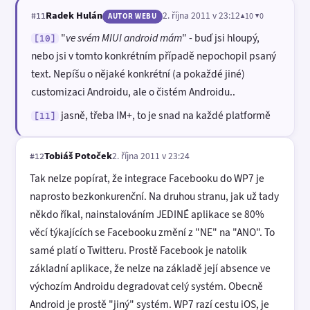
Radek Hulán
2. října 2011 v 23:12
▲10 ▼0
#11
AUTOR WEBU
"
ve svém MIUI android mám
" - buď jsi hloupý,
[10]
nebo jsi v tomto konkrétním případě nepochopil psaný
text. Nepíšu o nějaké konkrétní (a pokaždé jiné)
customizaci Androidu, ale o čistém Androidu..
jasně, třeba IM+, to je snad na každé platformě
[11]
Tobiáš Potoček
2. října 2011 v 23:24
#12
Tak nelze popírat, že integrace Facebooku do WP7 je
naprosto bezkonkurenční. Na druhou stranu, jak už tady
někdo říkal, nainstalováním JEDINÉ aplikace se 80%
věcí týkajících se Facebooku změní z "NE" na "ANO". To
samé platí o Twitteru. Prostě Facebook je natolik
základní aplikace, že nelze na základě její absence ve
výchozím Androidu degradovat celý systém. Obecně
Android je prostě "jiný" systém. WP7 razí cestu iOS, je