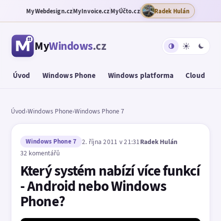
MyWebdesign.cz
MyInvoice.cz
MyÚčto.cz
Radek Hulán
My
Windows
.cz
Úvod
Windows Phone
Windows platforma
Cloud
T
Úvod
›
Windows Phone
›
Windows Phone 7
Windows Phone 7
2. října 2011 v 21:31
Radek Hulán
32 komentářů
Který systém nabízí více funkcí
- Android nebo Windows
Phone?