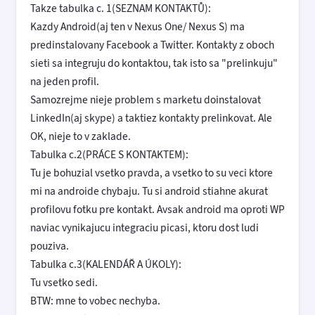
Takze tabulka c. 1(SEZNAM KONTAKTŮ):
Kazdy Android(aj ten v Nexus One/ Nexus S) ma
predinstalovany Facebook a Twitter. Kontakty z oboch
sieti sa integruju do kontaktou, tak isto sa "prelinkuju"
na jeden profil.
Samozrejme nieje problem s marketu doinstalovat
LinkedIn(aj skype) a taktiez kontakty prelinkovat. Ale
OK, nieje to v zaklade.
Tabulka c.2(PRÁCE S KONTAKTEM):
Tu je bohuzial vsetko pravda, a vsetko to su veci ktore
mi na androide chybaju. Tu si android stiahne akurat
profilovu fotku pre kontakt. Avsak android ma oproti WP
naviac vynikajucu integraciu picasi, ktoru dost ludi
pouziva.
Tabulka c.3(KALENDÁŘ A ÚKOLY):
Tu vsetko sedi.
BTW: mne to vobec nechyba.