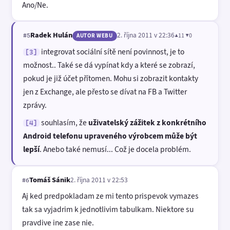
Ano/Ne.
Radek Hulán
2. října 2011 v 22:36
▲11 ▼0
#5
AUTOR WEBU
integrovat sociální sítě není povinnost, je to
[3]
možnost.. Také se dá vypínat kdy a které se zobrazí,
pokud je již účet přítomen. Mohu si zobrazit kontakty
jen z Exchange, ale přesto se dívat na FB a Twitter
zprávy.
souhlasím, že
uživatelský zážitek z konkrétního
[4]
Android telefonu upraveného výrobcem může být
lepší
. Anebo také nemusí... Což je docela problém.
Tomáš Sánik
2. října 2011 v 22:53
#6
Aj ked predpokladam ze mi tento prispevok vymazes
tak sa vyjadrim k jednotlivim tabulkam. Niektore su
pravdive ine zase nie.