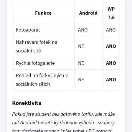
WP
Funkce
Android
7.5
Fotoaparát
ANO
ANO
Nahrávání fotek na
NE
ANO
sociální sítě
Rychlá fotogalerie
NE
ANO
Pohled na fotky jiných v
NE
ANO
sociálních sítích
Konektivita
Pokud jste student bez datového tarifu, zde může
mít Android teoreticky drobnou výhodu - soubory
tam dostanete snadno i přes kabel z PC pomocí