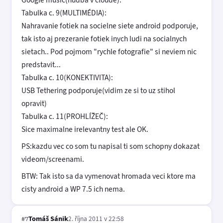
Tabulka c. 9(MULTIMÉDIA):
Nahravanie fotiek na socielne siete android podporuje,
tak isto aj prezeranie fotiek inych ludi na socialnych
sietach.. Pod pojmom "rychle fotografie" si neviem nic
predstavit...
Tabulka c. 10(KONEKTIVITA):
USB Tethering podporuje(vidim ze si to uz stihol
opravit)
Tabulka c. 11(PROHLÍŽEČ):
Sice maximalne irelevantny test ale OK.
PS:kazdu vec co som tu napisal ti som schopny dokazat
videom/screenami.
BTW: Tak isto sa da vymenovat hromada veci ktore ma
cisty android a WP 7.5 ich nema.
Tomáš Sánik
2. října 2011 v 22:58
#7