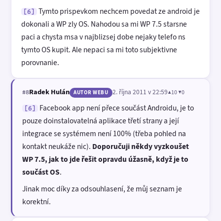
Tymto prispevkom nechcem povedat ze android je
[6]
dokonali a WP zly OS. Nahodou sa mi WP 7.5 starsne
paci a chysta msa v najblizsej dobe nejaky telefo ns
tymto OS kupit. Ale nepaci sa mi toto subjektivne
porovnanie.
Radek Hulán
2. října 2011 v 22:59
▲10 ▼0
#8
AUTOR WEBU
Facebook app není přece součást Androidu, je to
[6]
pouze doinstalovatelná aplikace třetí strany a její
integrace se systémem není 100% (třeba pohled na
kontakt neukáže nic).
Doporučuji někdy vyzkoušet
WP 7.5, jak to jde řešit opravdu úžasně, když je to
součást OS
.
Jinak moc díky za odsouhlasení, že můj seznam je
korektní.