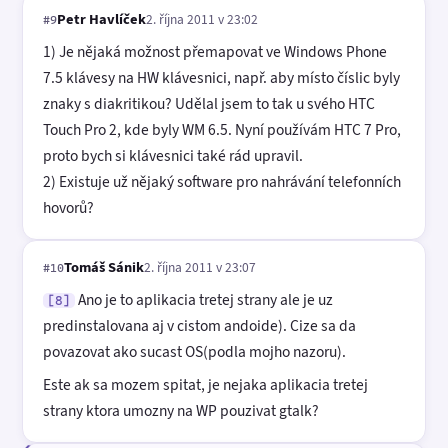
Petr Havlíček
2. října 2011 v 23:02
#9
1) Je nějaká možnost přemapovat ve Windows Phone
7.5 klávesy na HW klávesnici, např. aby místo číslic byly
znaky s diakritikou? Udělal jsem to tak u svého HTC
Touch Pro 2, kde byly WM 6.5. Nyní používám HTC 7 Pro,
proto bych si klávesnici také rád upravil.
2) Existuje už nějaký software pro nahrávání telefonních
hovorů?
Tomáš Sánik
2. října 2011 v 23:07
#10
Ano je to aplikacia tretej strany ale je uz
[8]
predinstalovana aj v cistom andoide). Cize sa da
povazovat ako sucast OS(podla mojho nazoru).
Este ak sa mozem spitat, je nejaka aplikacia tretej
strany ktora umozny na WP pouzivat gtalk?