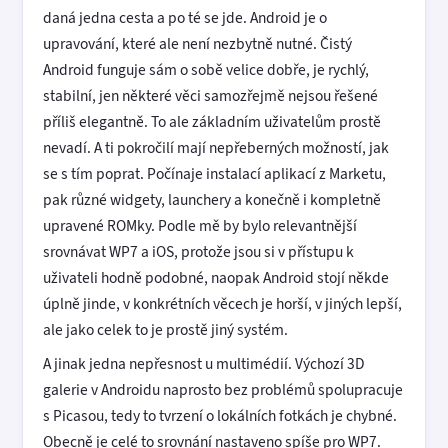
daná jedna cesta a po té se jde. Android je o
upravování, které ale není nezbytně nutné. Čistý
Android funguje sám o sobě velice dobře, je rychlý,
stabilní, jen některé věci samozřejmě nejsou řešené
příliš elegantně. To ale základním uživatelům prostě
nevadí. A ti pokročilí mají nepřeberných možností, jak
se s tím poprat. Počínaje instalací aplikací z Marketu,
pak různé widgety, launchery a konečně i kompletně
upravené ROMky. Podle mě by bylo relevantnější
srovnávat WP7 a iOS, protože jsou si v přístupu k
uživateli hodně podobné, naopak Android stojí někde
úplně jinde, v konkrétních věcech je horší, v jiných lepší,
ale jako celek to je prostě jiný systém.
A jinak jedna nepřesnost u multimédií. Výchozí 3D
galerie v Androidu naprosto bez problémů spolupracuje
s Picasou, tedy to tvrzení o lokálních fotkách je chybné.
Obecně je celé to srovnání nastaveno spíše pro WP7.