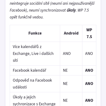
neintegruje sociální sítě (neumí ani nejpoužívanější
Facebook), neumí synchronizovat
úkoly
. WP 7.5
opět funkčně vedou.
WP
Funkce
Android
7.5
Více kalendářů z
Exchange, Live i dalších
ANO
ANO
sítí
Facebook kalendář
NE
ANO
Odpověď na Facebook
NE
ANO
události
Úkoly a jejich
NE
ANO
sychronizace s Exchange