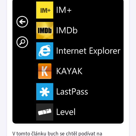
V tomto článku bych se chtěl podívat na