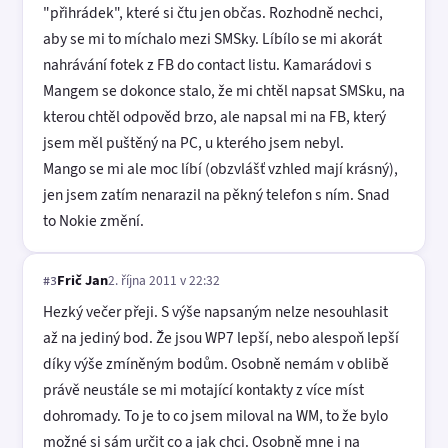
"přihrádek", které si čtu jen občas. Rozhodně nechci,
aby se mi to míchalo mezi SMSky. Líbílo se mi akorát
nahrávání fotek z FB do contact listu. Kamarádovi s
Mangem se dokonce stalo, že mi chtěl napsat SMSku, na
kterou chtěl odpověd brzo, ale napsal mi na FB, který
jsem měl puštěný na PC, u kterého jsem nebyl.
Mango se mi ale moc líbí (obzvlášť vzhled mají krásný),
jen jsem zatím nenarazil na pěkný telefon s ním. Snad
to Nokie změní.
Frič Jan
2. října 2011 v 22:32
#3
Hezký večer přeji. S výše napsaným nelze nesouhlasit
až na jediný bod. Že jsou WP7 lepší, nebo alespoň lepší
díky výše zmíněným bodům. Osobně nemám v oblibě
právě neustále se mi motající kontakty z více míst
dohromady. To je to co jsem miloval na WM, to že bylo
možné si sám určit co a jak chci. Osobně mne i na