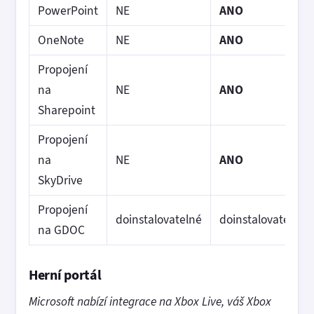
PowerPoint
NE
ANO
OneNote
NE
ANO
Propojení
na
NE
ANO
Sharepoint
Propojení
na
NE
ANO
SkyDrive
Propojení
doinstalovatelné
doinstalovatelné
na GDOC
Herní portál
Microsoft nabízí integrace na Xbox Live, váš Xbox