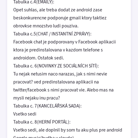
Tabulka c.4(EMAILY):
Opet suhlas, ale treba dodat ze android zase
beskonkurencne podporuje gmail ktory taktiez
obrovkse mnozstvo ludi pouziva.
Tabulka c.5(CHAT / INSTANTNÍ ZPRÁVY):
Facebook chat je podporovany v Facebook aplikacii
ktora je predinstalovana v kazdom telefone s
androidom. Ostatok sedi.
Tabulka c. 6(NOVINKY ZE SOCIÁLNÍCH SÍTÍ):
Tu nejak netusim naco narazas, jak s nimi nevie
pracovat? ved predinstalovana aplikacii na
twitter/facebook s nimi pracovat vie. Alebo mas na
mysli nejaku inu pracu?
Tabulka c. 7(KANCELÁŘSKÁ SADA):
Vsetko sedi
Tabulka c. 8(HERNÍ PORTÁL):
Vsetko sedi, ale doplnil by som tu aku plus pre android
Google music(hudba v cloude).