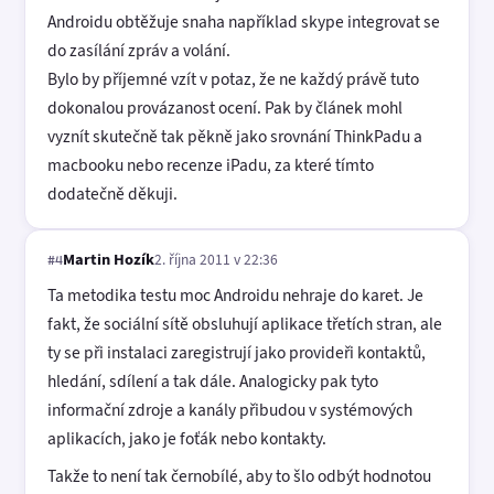
Androidu obtěžuje snaha například skype integrovat se
do zasílání zpráv a volání.
Bylo by příjemné vzít v potaz, že ne každý právě tuto
dokonalou provázanost ocení. Pak by článek mohl
vyznít skutečně tak pěkně jako srovnání ThinkPadu a
macbooku nebo recenze iPadu, za které tímto
dodatečně děkuji.
Martin Hozík
2. října 2011 v 22:36
#4
Ta metodika testu moc Androidu nehraje do karet. Je
fakt, že sociální sítě obsluhují aplikace třetích stran, ale
ty se při instalaci zaregistrují jako provideři kontaktů,
hledání, sdílení a tak dále. Analogicky pak tyto
informační zdroje a kanály přibudou v systémových
aplikacích, jako je foťák nebo kontakty.
Takže to není tak černobílé, aby to šlo odbýt hodnotou