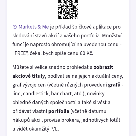
Markets & Me
je příklad špičkové aplikace pro
sledování stavů akcií a vašeho portfolia. Množství
funcí je naprosto ohromující na uvedenou cenu -
"FREE", čekal bych spíše cenu 60 Kč.
Můžete si velice snadno prohledat a
zobrazit
akciové tituly
, podívat se na jejich aktuální ceny,
graf vývoje cen (včetně různých provedení
grafů
-
line, candlestick, bar chart, atd.), novinky
ohledně daných společností, a také si vést a
přidávat vlastní
portfolia
(včetně datumu
nákupů akcií, provize brokera, jednotlivých lotů)
a vidět okamžitý P/L.