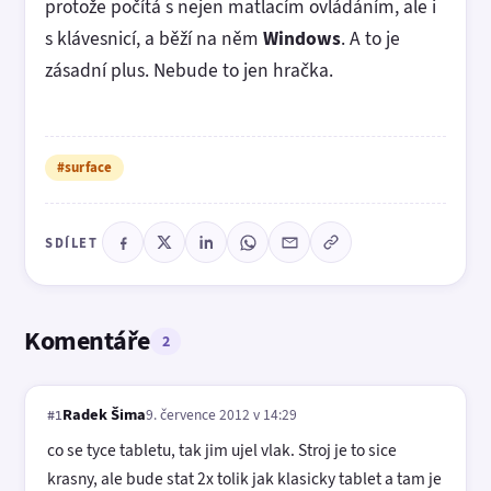
protože počítá s nejen matlacím ovládáním, ale i
s klávesnicí, a běží na něm
Windows
. A to je
zásadní plus. Nebude to jen hračka.
#surface
SDÍLET
Komentáře
2
Radek Šima
9. července 2012 v 14:29
#1
co se tyce tabletu, tak jim ujel vlak. Stroj je to sice
krasny, ale bude stat 2x tolik jak klasicky tablet a tam je