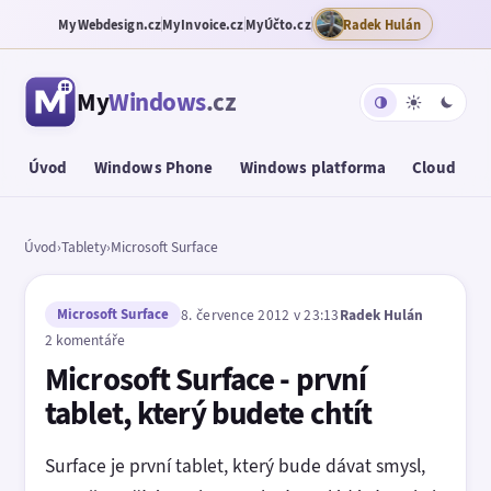
MyWebdesign.cz
MyInvoice.cz
MyÚčto.cz
Radek Hulán
My
Windows
.cz
Úvod
Windows Phone
Windows platforma
Cloud
T
Úvod
›
Tablety
›
Microsoft Surface
Microsoft Surface
8. července 2012 v 23:13
Radek Hulán
2 komentáře
Microsoft Surface - první
tablet, který budete chtít
Surface je první tablet, který bude dávat smysl,