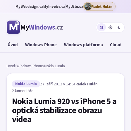
MyWebdesign.cz
MyInvoice.cz
MyÚčto.cz
Radek Hulán
My
Windows
.cz
Úvod
Windows Phone
Windows platforma
Cloud
T
Úvod
›
Windows Phone
›
Nokia Lumia
Nokia Lumia
27. září 2012 v 14:54
Radek Hulán
2 komentáře
Nokia Lumia 920 vs iPhone 5 a
optická stabilizace obrazu
videa