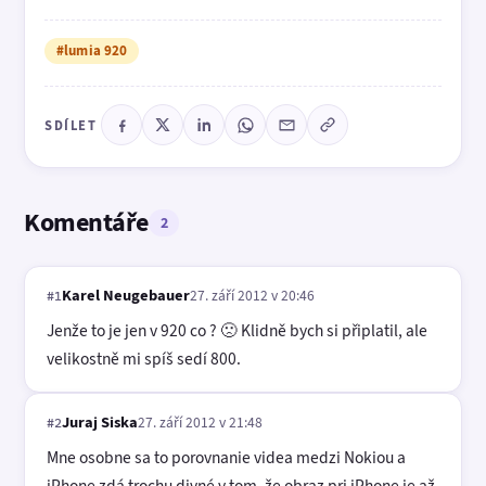
#lumia 920
SDÍLET
Komentáře
2
Karel Neugebauer
27. září 2012 v 20:46
#1
Jenže to je jen v 920 co ? 🙁 Klidně bych si připlatil, ale
velikostně mi spíš sedí 800.
Juraj Siska
27. září 2012 v 21:48
#2
Mne osobne sa to porovnanie videa medzi Nokiou a
iPhone zdá trochu divné v tom, že obraz pri iPhone je až