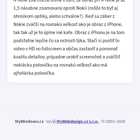
1,5 násobne zoomovaný oproti Nokii (môže to byť aj
ohniskom optiky, alebo schválne?). Keď sa záber z
Nokie zväčší na rovnakú veľkosť ako je obraz z iPhone,
tak tak už je to úplne iné kafe. Obraz z iPhonu je na tom
podstatne lepšie čo sa ostrosti týka. Stačí si pustiť to
video v HD vo fullscreen a občas zastaviť a porovnať
kvalitu detailov, prípadne urobiť screenshot a zväčšiť
nokiácku polovičku na rovnakú veľkosť ako má
ajfoňácka polovička.
MyWindows.cz
· Vyvíjí
MyWebdesign.cz s.r.o.
· © 2003–2026