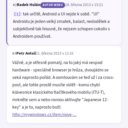
Radek Hulán
18. března 2013 v 15:21
#2
AUTOR WEBU
tak určitě, Android a UI nejde k sobě. "UI"
[1]
Androidu je jeden velký zmatek, balast, nedodělek a
subjektivně tak hnusné, že nejsem schopen cokoliv s
Androidem používat.
Petr Antoš
21. března 2013 v 11:31
#3
Vážně, a je otřesně pomalý, na to jaký má vespod
hardware - speciálně browser je hrůza, dvoujádro se
seká naprosto pořád. A oomlouvám se teď už i za cross-
post, ale tohle prostě musíte vidět - komu chybí
klávesnice klasického tlačítkového mobilu (ITU-T),
mrkněte sem a nebo rovnou aktivujte "Japanese 12-
key" a je to, naprosto boží:
http://mywindows.cz/item/nove-...