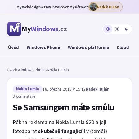
MyWebdesign.cz
MyInvoice.cz
MyÚčto.cz
Radek Hulán
My
Windows
.cz
Úvod
Windows Phone
Windows platforma
Cloud
T
Úvod
›
Windows Phone
›
Nokia Lumia
Nokia Lumia
18. března 2013 v 15:12
Radek Hulán
3 komentáře
Se Samsungem máte smůlu
Pěkná reklama na Nokia Lumia 920 a její
fotoaparát
skutečně fungující
i v (téměř)