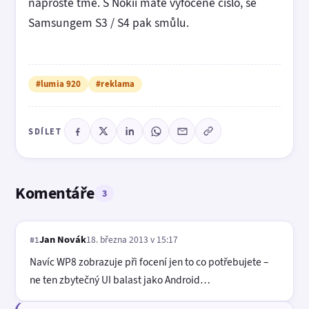
naprosté tmě. S Nokií máte vyfocené číslo, se
Samsungem S3 / S4 pak smůlu.
#lumia 920
#reklama
SDÍLET
Komentáře
3
Jan Novák
18. března 2013 v 15:17
#1
Navíc WP8 zobrazuje při focení jen to co potřebujete –
ne ten zbytečný UI balast jako Android…