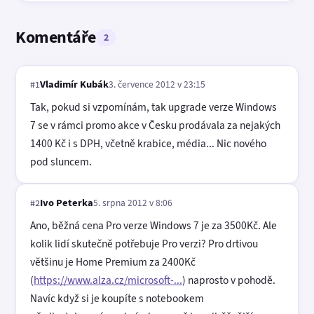
Komentáře
2
Vladimír Kubák
3. července 2012 v 23:15
#1
Tak, pokud si vzpomínám, tak upgrade verze Windows
7 se v rámci promo akce v Česku prodávala za nejakých
1400 Kč i s DPH, včetně krabice, média... Nic nového
pod sluncem.
Ivo Peterka
5. srpna 2012 v 8:06
#2
Ano, běžná cena Pro verze Windows 7 je za 3500Kč. Ale
kolik lidí skutečně potřebuje Pro verzi? Pro drtivou
většinu je Home Premium za 2400Kč
(
https://www.alza.cz/microsoft-...
) naprosto v pohodě.
Navíc když si je koupíte s notebookem