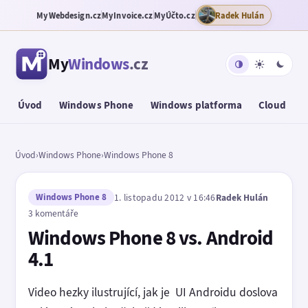
MyWebdesign.cz
MyInvoice.cz
MyÚčto.cz
Radek Hulán
My
Windows
.cz
Úvod
Windows Phone
Windows platforma
Cloud
T
Úvod
›
Windows Phone
›
Windows Phone 8
Windows Phone 8
1. listopadu 2012 v 16:46
Radek Hulán
3 komentáře
Windows Phone 8 vs. Android
4.1
Video hezky ilustrující, jak je UI Androidu doslova