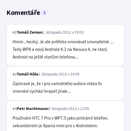
Komentáře
3
Tomáš Zeman
1. listopadu 2012 v 19:03
#1
Hmm...hezký. Je ale potřeba srovnávat srovnatelné ...
Tedy WP8 a nový Android 4.2 na Nexusu 4, ne starý
Android na ještě starším telefonu...
Tomáš Hůla
2. listopadu 2012 v 19:09
#2
Zajímavé je, že i pro samotného autora videa to
srovnání vychází krapet jinak...
Petr Nachtmann
8. listopadu 2012 v 12:00
#3
Používám HTC 7 Pro s WP7.5 jako primární telefon,
sekundárním je Xperia mini pro s Androidem.