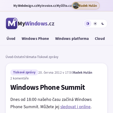
MyWebdesign.cz
MyInvoice.cz
MyÚčto.cz
Radek Hulán
My
Windows
.cz
Úvod
Windows Phone
Windows platforma
Cloud
T
Úvod
›
Ostatní témata
›
Tiskové zprávy
Tiskové zprávy
20. června 2012 v 17:50
Radek Hulán
2 komentáře
Windows Phone Summit
Dnes od 18:00 našeho času začíná Windows
Phone Summit. Můžete jej
sledovat i online
.