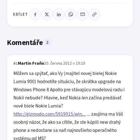
SDÍLET
Komentáře
2
Martin Fraňo
20. června 2012 v 19:19
#1
Môžem sa spýtať, ako Vy (majitel novej bielej Nokie
Lumia 900) hodnotíte situáciu, že skrátka upgrade na
Windows Phone 8 Apollo pre stávajúcu modelovú radu i
Nokii nebude? Hlavne, keď Nokia len začína predávať
nové biele Nokie Lumia?
http://gizmodo.com/5919915/win...
... zaujíma ma Váš
osobný názor, že ako sa cítite, že ste kúpili new drahý
phone a nedostane sa naň najnovšieho operačného
systému od MS?