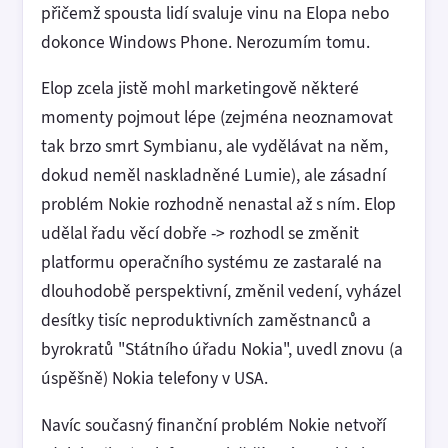
přičemž spousta lidí svaluje vinu na Elopa nebo
dokonce Windows Phone. Nerozumím tomu.
Elop zcela jistě mohl marketingově některé
momenty pojmout lépe (zejména neoznamovat
tak brzo smrt Symbianu, ale vydělávat na něm,
dokud neměl naskladněné Lumie), ale zásadní
problém Nokie rozhodně nenastal až s ním. Elop
udělal řadu věcí dobře -> rozhodl se změnit
platformu operačního systému ze zastaralé na
dlouhodobě perspektivní, změnil vedení, vyházel
desítky tisíc neproduktivních zaměstnanců a
byrokratů "Státního úřadu Nokia", uvedl znovu (a
úspěšně) Nokia telefony v USA.
Navíc současný finanční problém Nokie netvoří