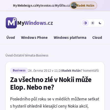
MyWebdesign.cz
MyInvoice.cz
MyÚčto.cz
Radek Hulán
My
Windows
.cz
Úvod
Windows Phone
Windows platforma
Cloud
T
Úvod
›
Ostatní témata
›
Business
Business
24. června 2012 v 11:24
Radek Hulán
7 komentářů
Za všechno zlé v Nokii může
Elop. Nebo ne?
Posledního půl roku se v médiích můžeme setkat
s hysterií ohledně klesající ceny Nokia akcií,