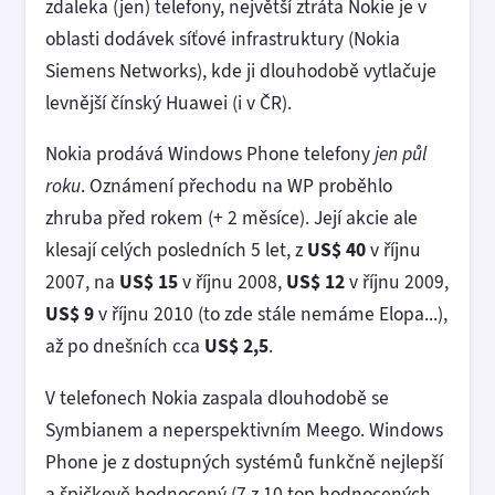
zdaleka (jen) telefony, největší ztráta Nokie je v
oblasti dodávek síťové infrastruktury (Nokia
Siemens Networks), kde ji dlouhodobě vytlačuje
levnější čínský Huawei (i v ČR).
Nokia prodává Windows Phone telefony
jen půl
roku
. Oznámení přechodu na WP proběhlo
zhruba před rokem (+ 2 měsíce). Její akcie ale
klesají celých posledních 5 let, z
US$ 40
v říjnu
2007, na
US$ 15
v říjnu 2008,
US$ 12
v říjnu 2009,
US$ 9
v říjnu 2010 (to zde stále nemáme Elopa...),
až po dnešních cca
US$ 2,5
.
V telefonech Nokia zaspala dlouhodobě se
Symbianem a neperspektivním Meego. Windows
Phone je z dostupných systémů funkčně nejlepší
a špičkově hodnocený (7 z 10 top hodnocených