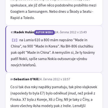
spekulace, ale již dříve něco podobného proběhlo mezi
Googlem a Samsungem. Nebo dnes u Škody a Seatu -
Rapid a Toledo.
Radek Hulán
24. června 2012 v 15:49
#3
AUTOR WEBU
na Lumia 610 a 800 mám napsáno "Made in
[2]
China", na 900 "Made in Korea". Na BH-806 sluchátku
pak opět "Made in China". A nemyslím si, že ty továrny
patří Nokii, spíše sama Nokia outsourcuje výrobu
nových telefonů.
Sebastian O'Rill
24. června 2012 v 18:57
#4
Co si tak dva roky napátky pamatuju, tak plno vlajkovek
(naposledy to byla E7) bylo odněkud jinud, než právě z
Finska. X7 byla z Koreje, X6 z Číny, N9 je taky z Číny, a
skoro všechny Asha modely pak z Indie. Lenvější