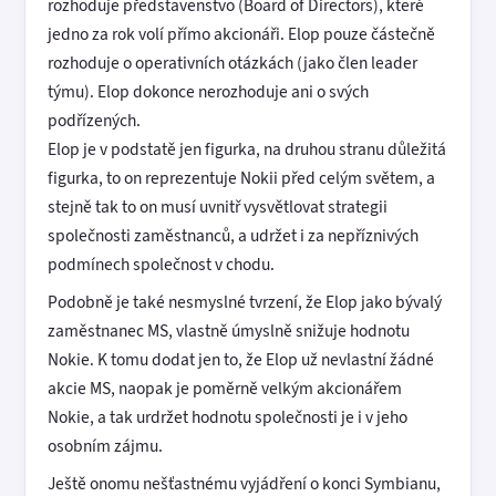
rozhoduje představenstvo (Board of Directors), které
jedno za rok volí přímo akcionáři. Elop pouze částečně
rozhoduje o operativních otázkách (jako člen leader
týmu). Elop dokonce nerozhoduje ani o svých
podřízených.
Elop je v podstatě jen figurka, na druhou stranu důležitá
figurka, to on reprezentuje Nokii před celým světem, a
stejně tak to on musí uvnitř vysvětlovat strategii
společnosti zaměstnanců, a udržet i za nepříznivých
podmínech společnost v chodu.
Podobně je také nesmyslné tvrzení, že Elop jako bývalý
zaměstnanec MS, vlastně úmyslně snižuje hodnotu
Nokie. K tomu dodat jen to, že Elop už nevlastní žádné
akcie MS, naopak je poměrně velkým akcionářem
Nokie, a tak urdržet hodnotu společnosti je i v jeho
osobním zájmu.
Ještě onomu nešťastnému vyjádření o konci Symbianu,