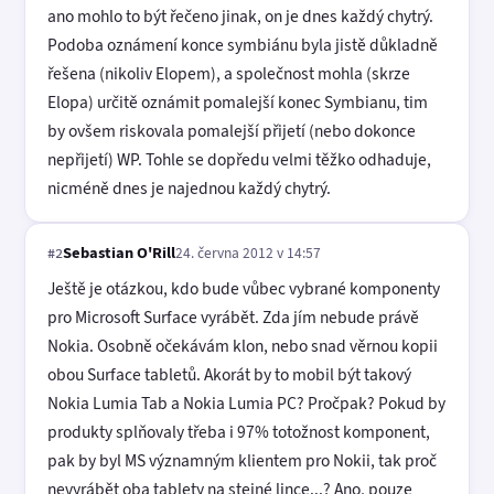
ano mohlo to být řečeno jinak, on je dnes každý chytrý.
Podoba oznámení konce symbiánu byla jistě důkladně
řešena (nikoliv Elopem), a společnost mohla (skrze
Elopa) určitě oznámit pomalejší konec Symbianu, tim
by ovšem riskovala pomalejší přijetí (nebo dokonce
nepřijetí) WP. Tohle se dopředu velmi těžko odhaduje,
nicméně dnes je najednou každý chytrý.
Sebastian O'Rill
24. června 2012 v 14:57
#2
Ještě je otázkou, kdo bude vůbec vybrané komponenty
pro Microsoft Surface vyrábět. Zda jím nebude právě
Nokia. Osobně očekávám klon, nebo snad věrnou kopii
obou Surface tabletů. Akorát by to mobil být takový
Nokia Lumia Tab a Nokia Lumia PC? Pročpak? Pokud by
produkty splňovaly třeba i 97% totožnost komponent,
pak by byl MS významným klientem pro Nokii, tak proč
nevyrábět oba tablety na stejné lince...? Ano, pouze