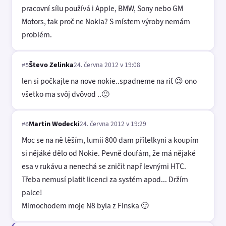
pracovní sílu používá i Apple, BMW, Sony nebo GM
Motors, tak proč ne Nokia? S místem výroby nemám
problém.
Števo Zelinka
24. června 2012 v 19:08
#5
len si počkajte na nove nokie..spadneme na riť 😉 ono
všetko ma svôj dvôvod ..🙂
Martin Wodecki
24. června 2012 v 19:29
#6
Moc se na ně těším, lumii 800 dam přítelkyni a koupím
si nějáké dělo od Nokie. Pevně doufám, že má nějaké
esa v rukávu a nenechá se zničit např levnými HTC.
Třeba nemusí platit licenci za systém apod... Držím
palce!
Mimochodem moje N8 byla z Finska 🙂