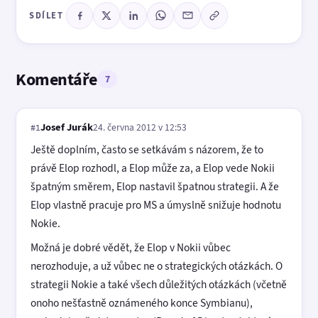
SDÍLET
Komentáře
7
Josef Jurák
24. června 2012 v 12:53
#1
Ještě doplním, často se setkávám s názorem, že to
právě Elop rozhodl, a Elop může za, a Elop vede Nokii
špatným směrem, Elop nastavil špatnou strategii. A že
Elop vlastně pracuje pro MS a úmyslně snižuje hodnotu
Nokie.
Možná je dobré vědět, že Elop v Nokii vůbec
nerozhoduje, a už vůbec ne o strategických otázkách. O
strategii Nokie a také všech důležitých otázkách (včetně
onoho nešťastně oznámeného konce Symbianu),