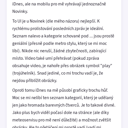
iDnes, ale na mobilu pro mě vyhrávají jednoznačně
Novinky.
To UI je u Novinek (dle mého názoru) nejlepší. K
rychlému prolistování posledních zpráv je ideální.
Seznam nalevo a kategorie schované pod ... jsou prostě
geniální (přesně podle metro stylu, který se mi moc
líbí). Nikde nic neruší, žádné zbytečnosti, zabírající
místo. Video také umí přehrávat (pokud zpráva
obsahuje video, je nahoře přes obrázek symbol "play"
(trojúhelník). Snad jediné, co mi trochu vadí je, že
nejdou přiblížit obrázky.
Oproti tomu iDnes na mě působí graficky trochu hůř.
Moc se mi nelíbí ten seznam kategorií, který je udělaný
jen jako hromada barevných čtverců. Je to takové divné.
Jako plus bych viděl počasí dole na stránce (ale díky
meteoservisu pro mě není důležité) a možnost zvětšit
obrázky. Ale to přetáčení mi prostě vadí (vadí mi