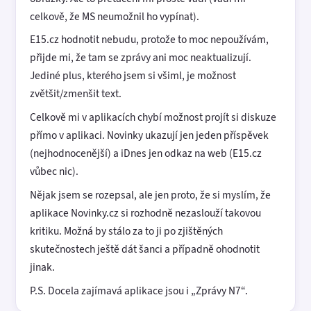
celkově, že MS neumožnil ho vypínat).
E15.cz hodnotit nebudu, protože to moc nepoužívám,
přijde mi, že tam se zprávy ani moc neaktualizují.
Jediné plus, kterého jsem si všiml, je možnost
zvětšit/zmenšit text.
Celkově mi v aplikacích chybí možnost projít si diskuze
přímo v aplikaci. Novinky ukazují jen jeden příspěvek
(nejhodnocenější) a iDnes jen odkaz na web (E15.cz
vůbec nic).
Nějak jsem se rozepsal, ale jen proto, že si myslím, že
aplikace Novinky.cz si rozhodně nezaslouží takovou
kritiku. Možná by stálo za to ji po zjištěných
skutečnostech ještě dát šanci a případně ohodnotit
jinak.
P.S. Docela zajímavá aplikace jsou i „Zprávy N7“.