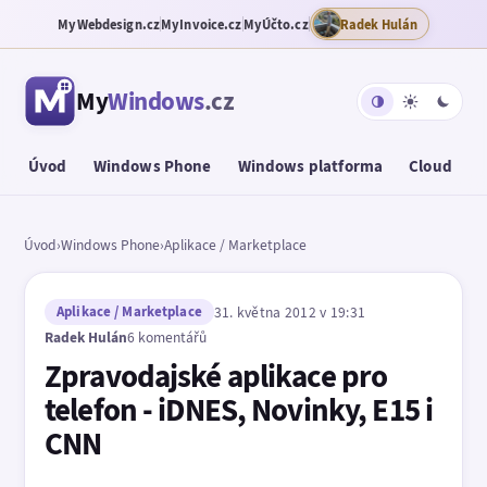
MyWebdesign.cz
MyInvoice.cz
MyÚčto.cz
Radek Hulán
My
Windows
.cz
Úvod
Windows Phone
Windows platforma
Cloud
T
Úvod
›
Windows Phone
›
Aplikace / Marketplace
Aplikace / Marketplace
31. května 2012 v 19:31
Radek Hulán
6 komentářů
Zpravodajské aplikace pro
telefon - iDNES, Novinky, E15 i
CNN