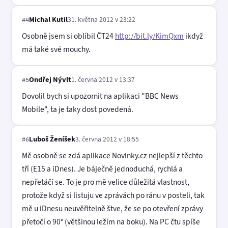
Michal Kutil
31. května 2012 v 23:22
#4
Osobně jsem si oblíbil ČT24
http://bit.ly/KimQxm
ikdyž
má také své mouchy.
Ondřej Nývlt
1. června 2012 v 13:37
#5
Dovolil bych si upozornit na aplikaci "BBC News
Mobile", ta je taky dost povedená.
Luboš Ženíšek
3. června 2012 v 18:55
#6
Mě osobně se zdá aplikace Novinky.cz nejlepší z těchto
tří (E15 a iDnes). Je báječně jednoduchá, rychlá a
nepřetáčí se. To je pro mě velice důležitá vlastnost,
protože když si listuju ve zprávách po ránu v posteli, tak
mě u iDnesu neuvěřitelně štve, že se po otevření zprávy
přetočí o 90° (většinou ležím na boku). Na PC čtu spíše