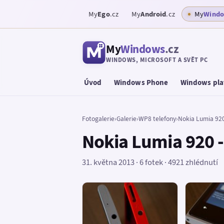
My
Ego
.cz
My
Android
.cz
My
Wind
My
Windows
.cz
WINDOWS, MICROSOFT A SVĚT PC
Úvod
Windows Phone
Windows pla
Fotogalerie
›
Galerie
›
WP8 telefony
›
Nokia Lumia 92
Nokia Lumia 920 
31. května 2013 · 6 fotek · 4921 zhlédnutí