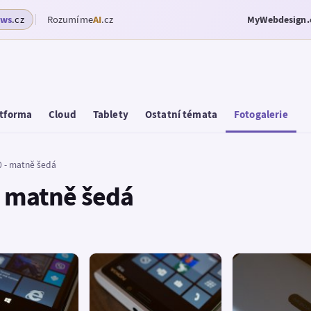
ows
.cz
Rozumíme
AI
.cz
MyWebdesign.
tforma
Cloud
Tablety
Ostatní témata
Fotogalerie
0 - matně šedá
- matně šedá