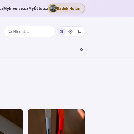
cz
MyInvoice.cz
MyÚčto.cz
Radek Hulán