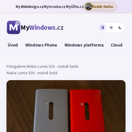
MyWebdesign.cz
MyInvoice.cz
MyÚčto.cz
Radek Hulán
My
Windows
.cz
Úvod
Windows Phone
Windows platforma
Cloud
T
Fotogalerie
›
Nokia Lumia 920 - matně šedá
›
Nokia Lumia 920 - matně šedá