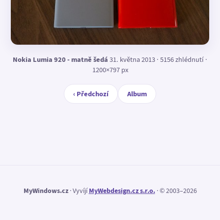
Nokia Lumia 920 - matně šedá
31. května 2013 · 5156 zhlédnutí ·
1200×797 px
‹ Předchozí
Album
MyWindows.cz
· Vyvíjí
MyWebdesign.cz s.r.o.
· © 2003–2026