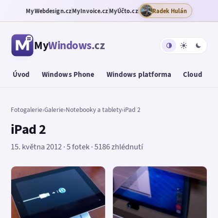
MyWebdesign.cz
MyInvoice.cz
MyÚčto.cz
Radek Hulán
My
Windows
.cz
Úvod
Windows Phone
Windows platforma
Cloud
T
Fotogalerie
›
Galerie
›
Notebooky a tablety
›
iPad 2
iPad 2
15. května 2012 · 5 fotek · 5186 zhlédnutí