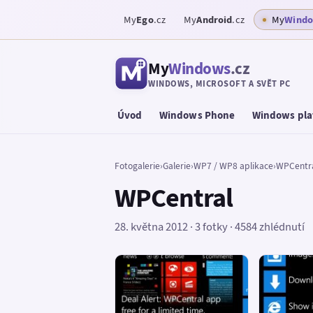
My
Ego
.cz
My
Android
.cz
My
Wind
My
Windows
.cz
WINDOWS, MICROSOFT A SVĚT PC
Úvod
Windows Phone
Windows pla
Fotogalerie
›
Galerie
›
WP7 / WP8 aplikace
›
WPCentr
WPCentral
28. května 2012 · 3 fotky · 4584 zhlédnutí