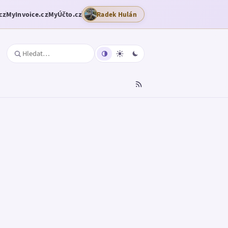
cz
MyInvoice.cz
MyÚčto.cz
Radek Hulán