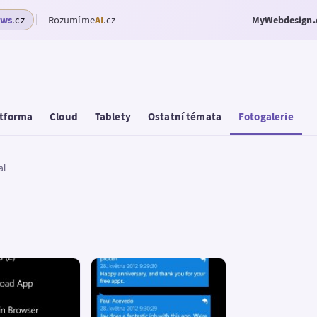
ows
.cz
Rozumíme
AI
.cz
MyWebdesign.
tforma
Cloud
Tablety
Ostatní témata
Fotogalerie
al