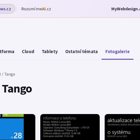
ows
.cz
Rozumíme
AI
.cz
MyWebdesign.
tforma
Cloud
Tablety
Ostatní témata
Fotogalerie
 / Tango
/ Tango