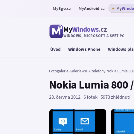
My
Ego
.cz
My
Android
.cz
My
Wind
My
Windows
.cz
WINDOWS, MICROSOFT A SVĚT PC
Úvod
Windows Phone
Windows pla
Fotogalerie
›
Galerie
›
WP7 telefony
›
Nokia Lumia 800
Nokia Lumia 800 
28. června 2012 · 6 fotek · 5973 zhlédnutí