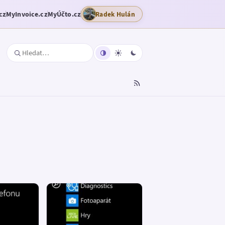
cz
MyInvoice.cz
MyÚčto.cz
Radek Hulán