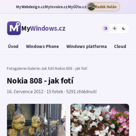
MyWebdesign.cz
MyInvoice.cz
MyÚčto.cz
Radek Hulán
My
Windows
.cz
Úvod
Windows Phone
Windows platforma
Cloud
T
Fotogalerie
›
Galerie
›
Jak fotí
›
Nokia 808 - jak fotí
Nokia 808 - jak fotí
16. července 2012 · 15 fotek · 5291 zhlédnutí