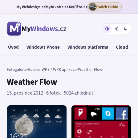
MyWebdesign.cz
MyInvoice.cz
MyÚčto.cz
Radek Hulán
My
Windows
.cz
Úvod
Windows Phone
Windows platforma
Cloud
T
Fotogalerie
›
Galerie
›
WP7 / WP8 aplikace
›
Weather Flow
Weather Flow
15. prosince 2012 · 6 fotek · 5024 zhlédnutí