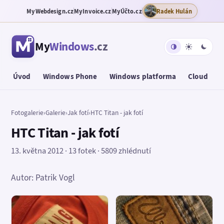
MyWebdesign.cz
MyInvoice.cz
MyÚčto.cz
Radek Hulán
My
Windows
.cz
Úvod
Windows Phone
Windows platforma
Cloud
T
Fotogalerie
›
Galerie
›
Jak fotí
›
HTC Titan - jak fotí
HTC Titan - jak fotí
13. května 2012 · 13 fotek · 5809 zhlédnutí
Autor: Patrik Vogl