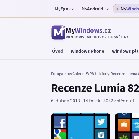
My
Ego
.cz
My
Android
.cz
My
Wind
My
Windows
.cz
WINDOWS, MICROSOFT A SVĚT PC
Úvod
Windows Phone
Windows pla
Fotogalerie
›
Galerie
›
WP8 telefony
›
Recenze Lumia 8
Recenze Lumia 82
6. dubna 2013 · 14 fotek · 4042 zhlédnutí