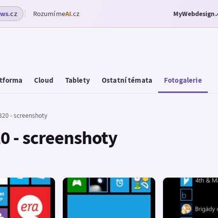
ows
.cz
Rozumíme
AI
.cz
MyWebdesign.
tforma
Cloud
Tablety
Ostatní témata
Fotogalerie
20 - screenshoty
0 - screenshoty