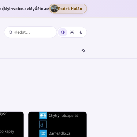
cz
MyInvoice.cz
MyÚčto.cz
Radek Hulán