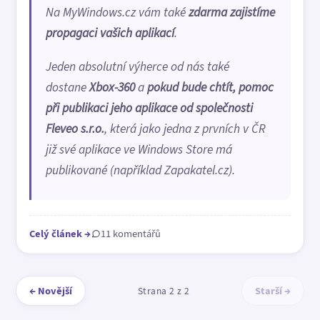
Na MyWindows.cz vám také
zdarma zajistíme
propagaci vašich aplikací
.
Jeden absolutní výherce od nás také
dostane
Xbox-360
a
pokud bude chtít, pomoc
při publikaci jeho aplikace od společnosti
Fleveo s.r.o.
, která jako jedna z prvních v ČR
již své aplikace ve Windows Store má
publikované (například Zapakatel.cz).
Celý článek
→
11 komentářů
← Novější
Starší →
Strana 2 z 2