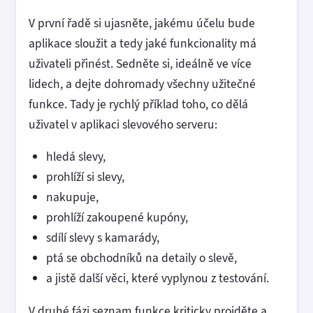
V první řadě si ujasněte, jakému účelu bude
aplikace sloužit a tedy jaké funkcionality má
uživateli přinést. Sedněte si, ideálně ve více
lidech, a dejte dohromady všechny užitečné
funkce. Tady je rychlý příklad toho, co dělá
uživatel v aplikaci slevového serveru:
hledá slevy,
prohlíží si slevy,
nakupuje,
prohlíží zakoupené kupóny,
sdílí slevy s kamarády,
ptá se obchodníků na detaily o slevě,
a jistě další věci, které vyplynou z testování.
V druhé fázi seznam funkce kriticky projděte a