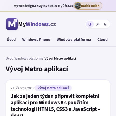
MyWebdesign.cz
MyInvoice.cz
MyÚčto.cz
Radek Hulán
My
Windows
.cz
Úvod
Windows Phone
Windows platforma
Cloud
T
Úvod
›
Windows platforma
›
Vývoj Metro aplikací
Vývoj Metro aplikací
21. června 2012
Vývoj Metro aplikací
Jak za jeden týden připravit kompletní
aplikaci pro Windows 8 s použitím
technologií HTML5, CSS3 a JavaScript –
den 0