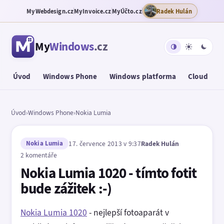
MyWebdesign.cz
MyInvoice.cz
MyÚčto.cz
Radek Hulán
My
Windows
.cz
Úvod
Windows Phone
Windows platforma
Cloud
T
Úvod
›
Windows Phone
›
Nokia Lumia
Nokia Lumia
17. července 2013 v 9:37
Radek Hulán
2 komentáře
Nokia Lumia 1020 - tímto fotit
bude zážitek :-)
Nokia Lumia 1020
- nejlepší fotoaparát v