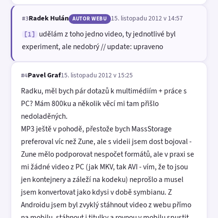
Radek Hulán
15. listopadu 2012 v 14:57
#3
AUTOR WEBU
udělám z toho jedno video, ty jednotlivé byl
[1]
experiment, ale nedobrý // update: upraveno
Pavel Graf
15. listopadu 2012 v 15:25
#4
Radku, měl bych pár dotazů k multimédiím + práce s
PC? Mám 800ku a několik věcí mi tam přišlo
nedoladěných.
MP3 ještě v pohodě, přestože bych MassStorage
preferoval víc než Zune, ale s videii jsem dost bojoval -
Zune mělo podporovat nespočet formátů, ale v praxi se
mi žádné video z PC (jak MKV, tak AVI - vím, že to jsou
jen kontejnery a záleží na kodeku) neprošlo a musel
jsem konvertovat jako kdysi v době symbianu. Z
Androidu jsem byl zvyklý stáhnout video z webu přímo
na mobilu, stáhnout i titulky a rovnou v mobilu spustit,