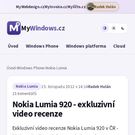
MyWebdesign.cz
MyInvoice.cz
MyÚčto.cz
Radek Hulán
My
Windows
.cz
Úvod
Windows Phone
Windows platforma
Cloud
T
Úvod
›
Windows Phone
›
Nokia Lumia
Nokia Lumia
15. listopadu 2012 v 14:14
Radek Hulán
15 komentářů
Nokia Lumia 920 - exkluzivní
video recenze
Exkluzivní video recenze Nokia Lumia 920 v ČR -