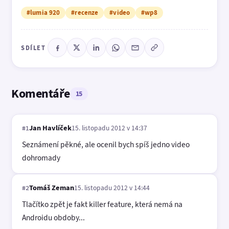
#lumia 920
#recenze
#video
#wp8
SDÍLET
Komentáře
15
Jan Havlíček
15. listopadu 2012 v 14:37
#1
Seznámení pěkné, ale ocenil bych spíš jedno video
dohromady
Tomáš Zeman
15. listopadu 2012 v 14:44
#2
Tlačítko zpět je fakt killer feature, která nemá na
Androidu obdoby...