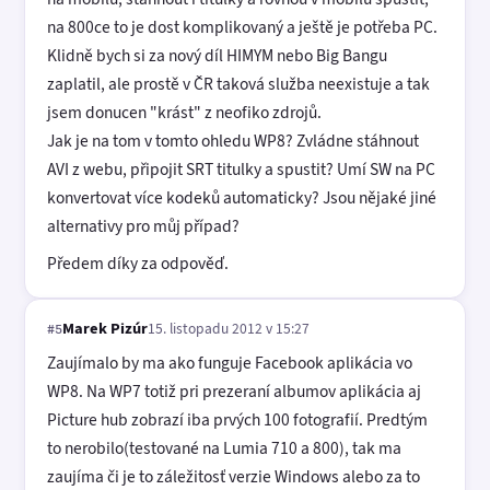
na 800ce to je dost komplikovaný a ještě je potřeba PC.
Klidně bych si za nový díl HIMYM nebo Big Bangu
zaplatil, ale prostě v ČR taková služba neexistuje a tak
jsem donucen "krást" z neofiko zdrojů.
Jak je na tom v tomto ohledu WP8? Zvládne stáhnout
AVI z webu, připojit SRT titulky a spustit? Umí SW na PC
konvertovat více kodeků automaticky? Jsou nějaké jiné
alternativy pro můj případ?
Předem díky za odpověď.
Marek Pizúr
15. listopadu 2012 v 15:27
#5
Zaujímalo by ma ako funguje Facebook aplikácia vo
WP8. Na WP7 totiž pri prezeraní albumov aplikácia aj
Picture hub zobrazí iba prvých 100 fotografií. Predtým
to nerobilo(testované na Lumia 710 a 800), tak ma
zaujíma či je to záležitosť verzie Windows alebo za to