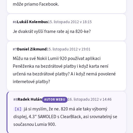
môže priamo Facebook.
Lukáš Kolembus
15. listopadu 2012 v 18:15
#6
Je dvakrát vyšší frame rate aj na 820-ke?
Daniel Zikmund
15. listopadu 2012 v 19:01
#7
Můžu na své Nokii Lumii 920 používat aplikaci
Peněženka na bezdrátové platby i když karta není
určená na bezdrátové platby? A i když nemá povolené
internetové platby?
Radek Hulán
16. listopadu 2012 v 14:46
#8
AUTOR WEBU
já si myslím, že ne. 820 má ale taky výborný
[6]
displej, 4.3" SAMOLED s ClearBlack, asi srovnatelný se
současnou Lumia 900.