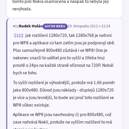
tomto poli Nokia osamocena a naopak to nebyla její
nevýhoda.
Radek Hulán
19. listopadu 2012 v 22:24
#12
AUTOR WEBU
jak rozlišení 1280x720, tak 1280x768 je nativní
[11]
pro WP8 a aplikace co tam zatím jsou je podporují obě.
Plus samozřejmě 800x480 zůstává i ve WP8! Ono je
nakonec snazší to udělat pro to vyšší a (třeba hru)
prostě o 24px na každé straně oříznout na 720P. Nebál
bych se toho.
To vyšší rozlišení je výhodnější, protože má 1.66 poměr
jako 800x480. Důvod jsou náklady - displejů 1280x720
je více a jsou levnější, to bude asi proč toto rozlišení ve
WP8 vůbec existuje.
Aplikace ve WP8 jsou navrhovány (i) pro 800x480, což
zase nahrává Nokii, protože na vyšším rozlišení to má