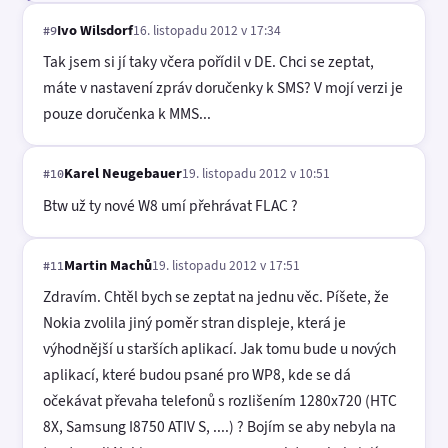
Ivo Wilsdorf
16. listopadu 2012 v 17:34
#9
Tak jsem si jí taky včera pořídil v DE. Chci se zeptat,
máte v nastavení zpráv doručenky k SMS? V mojí verzi je
pouze doručenka k MMS...
Karel Neugebauer
19. listopadu 2012 v 10:51
#10
Btw už ty nové W8 umí přehrávat FLAC ?
Martin Machů
19. listopadu 2012 v 17:51
#11
Zdravím. Chtěl bych se zeptat na jednu věc. Píšete, že
Nokia zvolila jiný poměr stran displeje, která je
výhodnější u starších aplikací. Jak tomu bude u nových
aplikací, které budou psané pro WP8, kde se dá
očekávat převaha telefonů s rozlišením 1280x720 (HTC
8X, Samsung I8750 ATIV S, ....) ? Bojím se aby nebyla na