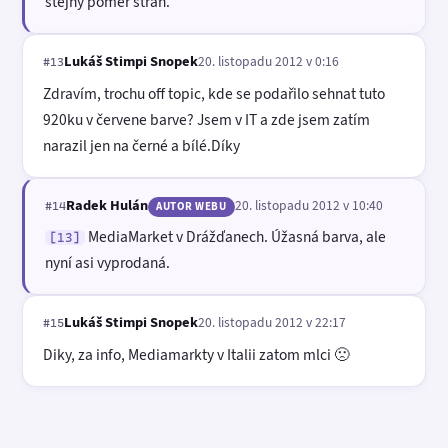
stejný poměr stran.
Lukáš Stimpi Snopek
20. listopadu 2012 v 0:16
#13
Zdravím, trochu off topic, kde se podařilo sehnat tuto
920ku v červene barve? Jsem v IT a zde jsem zatím
narazil jen na černé a bílé.Díky
Radek Hulán
20. listopadu 2012 v 10:40
#14
AUTOR WEBU
MediaMarket v Drážďanech. Úžasná barva, ale
[13]
nyní asi vyprodaná.
Lukáš Stimpi Snopek
20. listopadu 2012 v 22:17
#15
Diky, za info, Mediamarkty v Italii zatom mlci 🙁