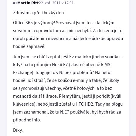
Martin Ritt
22. září 2011 v 12:31
#1
Zdravím a přeji hezký den.
Office 365 je výborný! Srovnával jsem to s klasickým
serverem a opravdu tam asi nic nechybí. Za tu cenu je to
oproti počátením investicím a následné údržbě opravdu
hodně zajímavé.
Jen jsem se chtěl zeptat ještě z malinko jiného soudku -
když na to připojím Nokii E7 (vlastně obecně k MS
Exchange), funguje to v N. bez problémů? Na netu
hodně lidí straší, že se koušou e-maily a také, že úkoly
se synchronizují všechny, včetně hotových, a to bez
možnosti další filtrace. Přemýšlím, jestli ji pořídit (kvůli
klávesnice), nebo jestli zůstat u HTC HD2. Tady na blogu
jsem zaznamenal, že tu N.E7 používáte, byl bych rád za
případné info.
Díky.