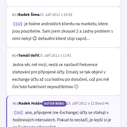
Radek Šima
25. září 2011 v 10:50
#13
je hodne androidich klientu na marketu, ktere
[12]
jsou pouzitelne. Sam jsem zkousel 2 a zadny problem s
nimi nebyl 😉 defaultni klient stoji zaprd...
Tomáš Vařil
25. září 2011 v 12:41
#14
Jedna věc mě mrzí, nedá se nastavit frekvence
stahování pro připojené účty. Emaily se tak objeví v
exchange účtu až cca hodinu po doručení, což pro mě
činí tuto funkčnost nepoužitelnou 🙁
Radek Hulán
25. září 2011 v 12:50
▲10 ▼0
#15
AUTOR WEBU
ano, připojené (ne-Exchange) účty se stahují v
[14]
hodinových intervalech. Pokud to nestačí, je lepší si je