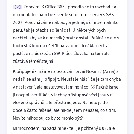
Zdravím. K Office 365 - povedlo se to rozchodit a
[2]
momentálně nám běží vedle sebe toto i server s SBS
2007. Porovnáváme náklady a jediné, s čím se malinko
peru, tak je otázka sdílení dat. U některých bych
nechtěl, aby se k nim velký bratr dostal. Reálně se ale s
touto službou dá ušetřit na vstupních nákladech a
posléze na údržbách SW. Práce člověka na tom ale
zůstává téměř stejná.
K připojení - máme na testování první Nokii E7 (Anna) a
nedaří se nám ji připojit. Neustále hlásí, že je tam chyba
v nastavení, ale nastavovat tam není co. 🙁 Ručně jsme
jí nacpali certifikát, všechny přístupové věci jsou v ní
vložené správně, ale přesto nejede. Na netu je do
docela často řešené, ale nikde jsem nenašel, co s tím.
Nevíte náhodou, co by to mohlo být?
Mimochodem, napadá mne - tel. je pořízený u 02, ale