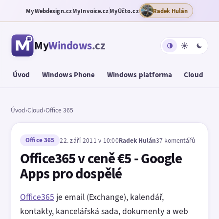
MyWebdesign.cz
MyInvoice.cz
MyÚčto.cz
Radek Hulán
My
Windows
.cz
Úvod
Windows Phone
Windows platforma
Cloud
T
Úvod
›
Cloud
›
Office 365
Office 365
22. září 2011 v 10:00
Radek Hulán
37 komentářů
Office365 v ceně €5 - Google
Apps pro dospělé
Office365
je email (Exchange), kalendář,
kontakty, kancelářská sada, dokumenty a web