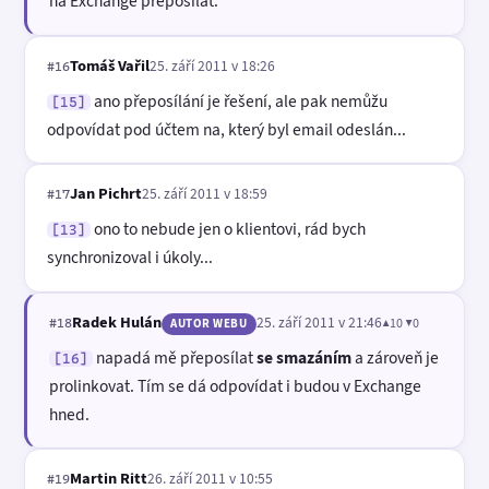
na Exchange přeposílat.
Tomáš Vařil
25. září 2011 v 18:26
#16
ano přeposílání je řešení, ale pak nemůžu
[15]
odpovídat pod účtem na, který byl email odeslán...
Jan Pichrt
25. září 2011 v 18:59
#17
ono to nebude jen o klientovi, rád bych
[13]
synchronizoval i úkoly...
Radek Hulán
25. září 2011 v 21:46
▲10 ▼0
#18
AUTOR WEBU
napadá mě přeposílat
se smazáním
a zároveň je
[16]
prolinkovat. Tím se dá odpovídat i budou v Exchange
hned.
Martin Ritt
26. září 2011 v 10:55
#19