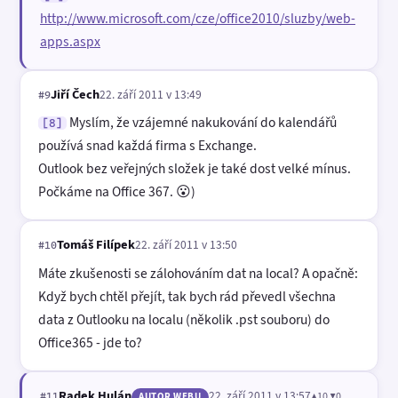
http://www.microsoft.com/cze/office2010/sluzby/web-
apps.aspx
Jiří Čech
22. září 2011 v 13:49
#9
Myslím, že vzájemné nakukování do kalendářů
[8]
používá snad každá firma s Exchange.
Outlook bez veřejných složek je také dost velké mínus.
Počkáme na Office 367. 😮)
Tomáš Filípek
22. září 2011 v 13:50
#10
Máte zkušenosti se zálohováním dat na local? A opačně:
Když bych chtěl přejít, tak bych rád převedl všechna
data z Outlooku na localu (několik .pst souboru) do
Office365 - jde to?
Radek Hulán
22. září 2011 v 13:57
▲10 ▼0
#11
AUTOR WEBU