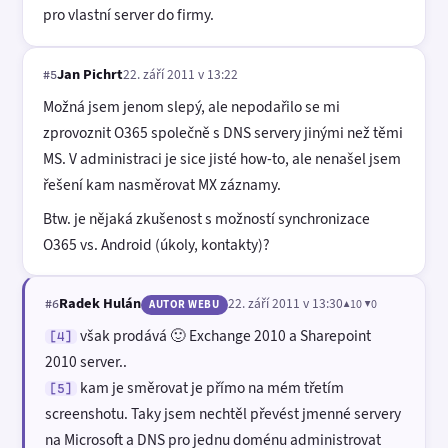
pro vlastní server do firmy.
Jan Pichrt
22. září 2011 v 13:22
#5
Možná jsem jenom slepý, ale nepodařilo se mi
zprovoznit O365 společně s DNS servery jinými než těmi
MS. V administraci je sice jisté how-to, ale nenašel jsem
řešení kam nasměrovat MX záznamy.
Btw. je nějaká zkušenost s možností synchronizace
O365 vs. Android (úkoly, kontakty)?
Radek Hulán
22. září 2011 v 13:30
▲10 ▼0
#6
AUTOR WEBU
však prodává 🙂 Exchange 2010 a Sharepoint
[4]
2010 server..
kam je směrovat je přímo na mém třetím
[5]
screenshotu. Taky jsem nechtěl převést jmenné servery
na Microsoft a DNS pro jednu doménu administrovat