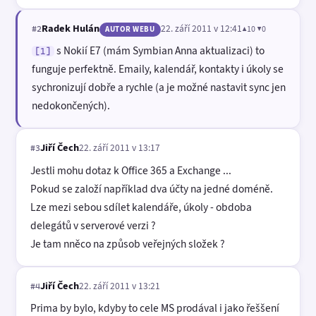
Radek Hulán
22. září 2011 v 12:41
▲10 ▼0
#2
AUTOR WEBU
s Nokií E7 (mám Symbian Anna aktualizaci) to
[1]
funguje perfektně. Emaily, kalendář, kontakty i úkoly se
sychronizují dobře a rychle (a je možné nastavit sync jen
nedokončených).
Jiří Čech
22. září 2011 v 13:17
#3
Jestli mohu dotaz k Office 365 a Exchange ...
Pokud se založí například dva účty na jedné doméně.
Lze mezi sebou sdílet kalendáře, úkoly - obdoba
delegátů v serverové verzi ?
Je tam nněco na způsob veřejných složek ?
Jiří Čech
22. září 2011 v 13:21
#4
Prima by bylo, kdyby to cele MS prodával i jako řeššení