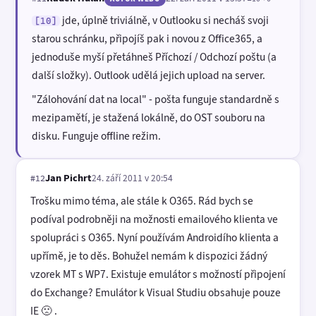
jde, úplně triviálně, v Outlooku si necháš svoji
[10]
starou schránku, připojíš pak i novou z Office365, a
jednoduše myší přetáhneš Příchozí / Odchozí poštu (a
další složky). Outlook udělá jejich upload na server.
"Zálohování dat na local" - pošta funguje standardně s
mezipamětí, je stažená lokálně, do OST souboru na
disku. Funguje offline režim.
Jan Pichrt
24. září 2011 v 20:54
#12
Trošku mimo téma, ale stále k O365. Rád bych se
podíval podrobněji na možnosti emailového klienta ve
spolupráci s O365. Nyní používám Androidího klienta a
upřímě, je to děs. Bohužel nemám k dispozici žádný
vzorek MT s WP7. Existuje emulátor s možností připojení
do Exchange? Emulátor k Visual Studiu obsahuje pouze
IE 🙁 .