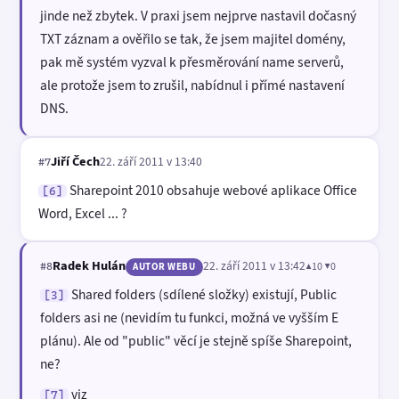
jinde než zbytek. V praxi jsem nejprve nastavil dočasný
TXT záznam a ověřilo se tak, že jsem majitel domény,
pak mě systém vyzval k přesměrování name serverů,
ale protože jsem to zrušil, nabídnul i přímé nastavení
DNS.
Jiří Čech
22. září 2011 v 13:40
#7
Sharepoint 2010 obsahuje webové aplikace Office
[6]
Word, Excel ... ?
Radek Hulán
22. září 2011 v 13:42
▲10 ▼0
#8
AUTOR WEBU
Shared folders (sdílené složky) existují, Public
[3]
folders asi ne (nevidím tu funkci, možná ve vyšším E
plánu). Ale od "public" věcí je stejně spíše Sharepoint,
ne?
viz
[7]