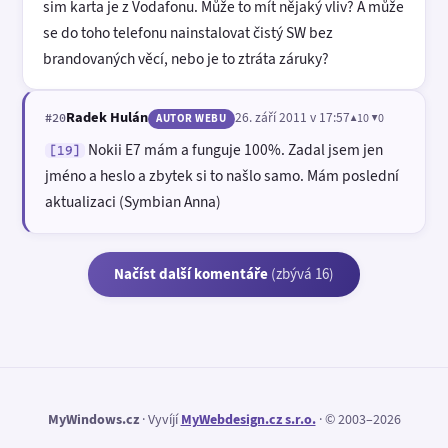
sim karta je z Vodafonu. Může to mít nějaký vliv? A může
se do toho telefonu nainstalovat čistý SW bez
brandovaných věcí, nebo je to ztráta záruky?
Radek Hulán
26. září 2011 v 17:57
▲10 ▼0
#20
AUTOR WEBU
Nokii E7 mám a funguje 100%. Zadal jsem jen
[19]
jméno a heslo a zbytek si to našlo samo. Mám poslední
aktualizaci (Symbian Anna)
Načíst další komentáře
(zbývá 16)
MyWindows.cz
· Vyvíjí
MyWebdesign.cz s.r.o.
· © 2003–2026