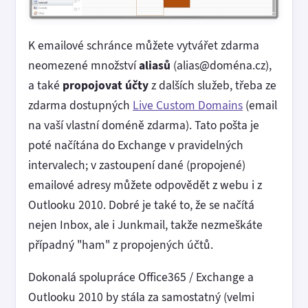
K emailové schránce můžete vytvářet zdarma
neomezené množství
aliasů
(alias@doména.cz),
a také
propojovat účty
z dalších služeb, třeba ze
zdarma dostupných
Live Custom Domains
(email
na vaší vlastní doméně zdarma). Tato pošta je
poté načítána do Exchange v pravidelných
intervalech; v zastoupení dané (propojené)
emailové adresy můžete odpovědět z webu i z
Outlooku 2010. Dobré je také to, že se načítá
nejen Inbox, ale i Junkmail, takže nezmeškáte
případný "ham" z propojených účtů.
Dokonalá spolupráce Office365 / Exchange a
Outlooku 2010 by stála za samostatný (velmi