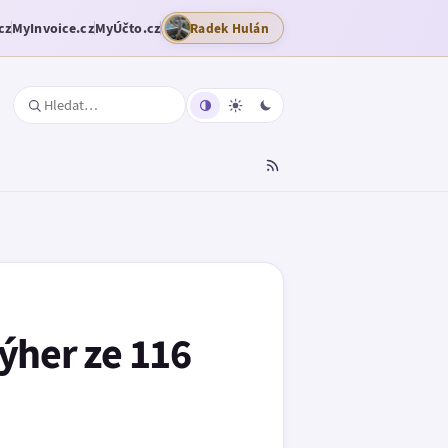
cz
MyInvoice.cz
MyÚčto.cz
Radek Hulán
ýher ze 116