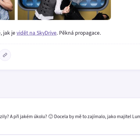
, jak je
vidět na SkyDrive
. Pěkná propagace.
azily? A při jakém úkolu? 🙂 Docela by mě to zajímalo, jako majitel Lu