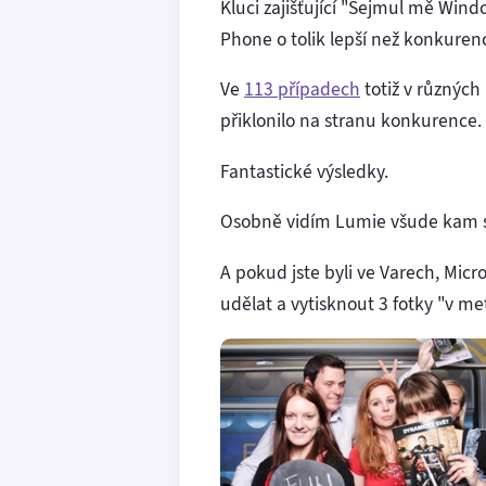
Kluci zajišťující "Sejmul mě Win
Phone o tolik lepší než konkuren
Ve
113 případech
totiž v různých
přiklonilo na stranu konkurence.
Fantastické výsledky.
Osobně vidím Lumie všude kam s
A pokud jste byli ve Varech, Micr
udělat a vytisknout 3 fotky "v me