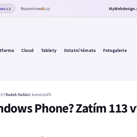
ows
.cz
Rozumíme
AI
.cz
MyWebdesign.
tforma
Cloud
Tablety
Ostatní témata
Fotogalerie
:57
Radek Hulán
6 komentářů
dows Phone? Zatím 113 v