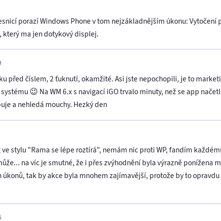
vesnicí porazí Windows Phone v tom nejzákladnějším úkonu: Vytočení p
, který ma jen dotykový displej.
9
nku před číslem, 2 ťuknutí, okamžité. Asi jste nepochopili, je to mark
 systému 😉 Na WM 6.x s navigací iGO trvalo minuty, než se app načetla
upuje a nehledá mouchy. Hezký den
ing ve stylu "Rama se lépe roztírá", nemám nic proti WP, fandím každ
e... na víc je smutné, že i přes zvýhodnění byla výrazně ponížena mo
úkonů, tak by akce byla mnohem zajímavější, protože by to opravdu 
6