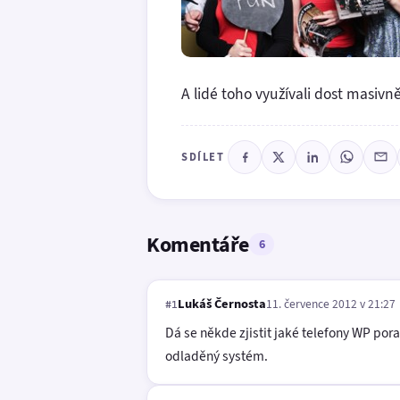
A lidé toho využívali dost masivně
SDÍLET
Komentáře
6
Lukáš Černosta
11. července 2012 v 21:27
#1
Dá se někde zjistit jaké telefony WP por
odladěný systém.