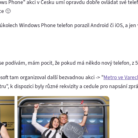
dows Phone" akci v Česku umí opravdu dobře ovládat své tele
ce 🙂
 úkolech Windows Phone telefon porazil Android či iOS, a jen
e podívám, mám pocit, že pokud má někdo nový telefon, z 5
osoft tam organizoval další bezvadnou akci -> "
Metro ve Varec
tru", k dispozici byly různé rekvizity a cedule pro napsání zpr