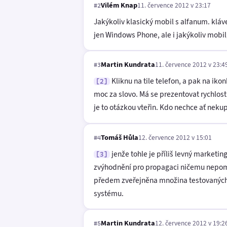
Vilém Knap
11. července 2012 v 23:17
#2
Jakýkoliv klasický mobil s alfanum. klá
jen Windows Phone, ale i jakýkoliv mobil
Martin Kundrata
11. července 2012 v 23:4
#3
Kliknu na tile telefon, a pak na iko
[2]
moc za slovo. Má se prezentovat rychlost
je to otázkou vteřin. Kdo nechce ať nek
Tomáš Hůla
12. července 2012 v 15:01
#4
jenže tohle je příliš levný market
[3]
zvýhodnění pro propagaci ničemu nepomůž
předem zveřejněna množina testovaných 
systému.
Martin Kundrata
12. července 2012 v 19:2
#5