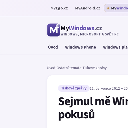
My
Ego
.cz
My
Android
.cz
My
Wind
My
Windows
.cz
WINDOWS, MICROSOFT A SVĚT PC
Úvod
Windows Phone
Windows pla
Úvod
›
Ostatní témata
›
Tiskové zprávy
Tiskové zprávy
11. července 2012 v 20
Sejmul mě Win
pokusů