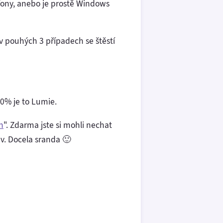
fony, anebo je prostě Windows
 v pouhých 3 případech se štěstí
0% je to Lumie.
h
". Zdarma jste si mohli nechat
áv. Docela sranda 🙂