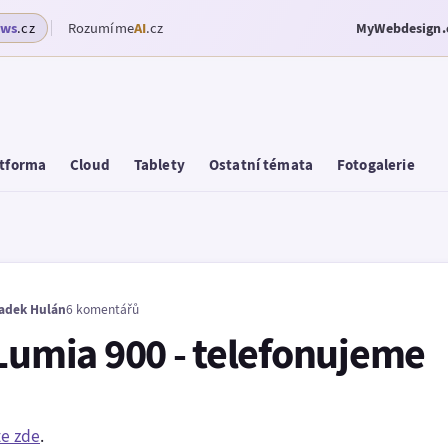
ows
.cz
Rozumíme
AI
.cz
MyWebdesign.
tforma
Cloud
Tablety
Ostatní témata
Fotogalerie
adek Hulán
6 komentářů
 Lumia 900 - telefonujeme
te zde
.