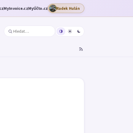
cz
MyInvoice.cz
MyÚčto.cz
Radek Hulán