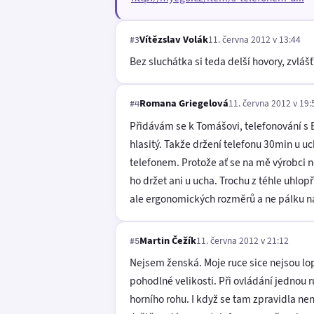
Vítězslav Volák
11. června 2012 v 13:44
#3
Bez sluchátka si teda delší hovory, zvlá
Romana Griegelová
11. června 2012 v 19:
#4
Přidávám se k Tomášovi, telefonování s 
hlasitý. Takže držení telefonu 30min u uc
telefonem. Protože ať se na mě výrobci n
ho držet ani u ucha. Trochu z téhle uhlop
ale ergonomických rozměrů a ne pálku n
Martin Čežík
11. června 2012 v 21:12
#5
Nejsem ženská. Moje ruce sice nejsou lop
pohodlné velikosti. Při ovládání jednou r
horního rohu. I když se tam zpravidla ne