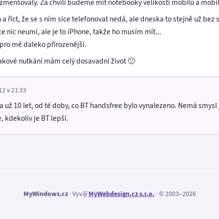
zmenšovaly. Za chvíli budeme mít notebooky velikosti mobilů a mobil
n a říct, že se s ním sice telefonovat nedá, ale dneska to stejně už bez
e nic neumí, ale je to iPhone, takže ho musím mít...
 pro mě daleko přirozenější.
 takové nutkání mám celý dosavadní život 🙂
12 v 21:33
na už 10 let, od té doby, co BT handsfree bylo vynalezeno. Nemá smysl
, kdekoliv je BT lepší.
MyWindows.cz
· Vyvíjí
MyWebdesign.cz s.r.o.
· © 2003–2026