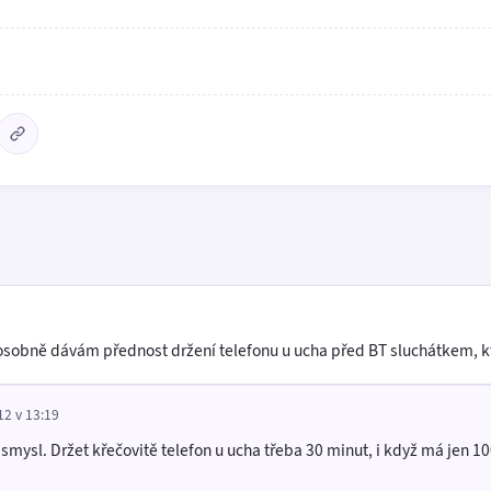
á osobně dávám přednost držení telefonu u ucha před BT sluchátkem, k
12 v 13:19
mysl. Držet křečovitě telefon u ucha třeba 30 minut, i když má jen 10