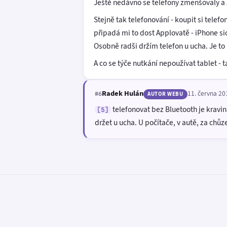
Ještě nedávno se telefony zmenšovaly a 
Stejně tak telefonování - koupit si telefo
připadá mi to dost Applovatě - iPhone sic
Osobně radši držím telefon u ucha. Je to
A co se týče nutkání nepoužívat tablet -
Radek Hulán
11. června 20
#6
AUTOR WEBU
telefonovat bez Bluetooth je kravi
[5]
držet u ucha. U počítače, v autě, za chůze