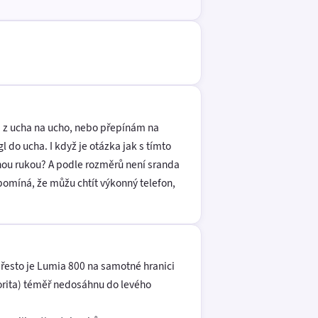
m z ucha na ucho, nebo přepínám na
 do ucha. I když je otázka jak s tímto
dnou rukou? A podle rozměrů není sranda
apomíná, že můžu chtít výkonný telefon,
Přesto je Lumia 800 na samotné hranici
riorita) téměř nedosáhnu do levého