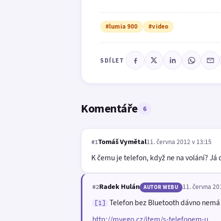
#lumia 900
#video
SDÍLET
Komentáře
6
Tomáš Vymětal
11. června 2012 v 13:15
#1
K čemu je telefon, když ne na volání? J
Radek Hulán
11. června 20
#2
AUTOR WEBU
Telefon bez Bluetooth dávno nemá s
[1]
http://myego.cz/item/s-telefonem-u...