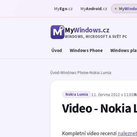
My
Ego
.cz
My
Android
.cz
My
Wind
My
Windows
.cz
WINDOWS, MICROSOFT A SVĚT PC
Úvod
Windows Phone
Windows pla
Úvod
›
Windows Phone
›
Nokia Lumia
Nokia Lumia
11. června 2012 v 11:03
R
Video - Nokia
Kompletní video recenzi
nalezne