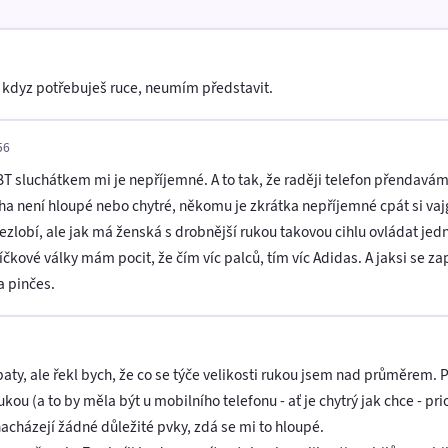
šť kdyz potřebuješ ruce, neumím představit.
56
BT sluchátkem mi je nepříjemné. A to tak, že raději telefon přendavá
ha není hloupé nebo chytré, někomu je zkrátka nepříjemné cpát si vajgl
ezlobí, ale jak má ženská s drobnější rukou takovou cihlu ovládat je
říčkové války mám pocit, že čím víc palců, tím víc Adidas. A jaksi se z
a pinčes.
aty, ale řekl bych, že co se týče velikosti rukou jsem nad průměrem. 
ukou (a to by měla být u mobilního telefonu - ať je chytrý jak chce - p
nacházejí žádné důležité pvky, zdá se mi to hloupé.