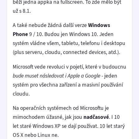
běží jedna appka na fullscreen. To zde mělo být
už s 8.1.
A také nebude žádná další verze
Windows
Phone
9 / 10. Budou jen Windows 10. Jeden
systém vládne všem, tabletu, telefonu i desktopu
(plus serveru, cloudu, connected devices, atd.).
Microsoft vede revoluci v pojetí, které v budoucnu
bude muset následovat i Apple a Google
- jeden
systém pro všechna zařízení a masivní používání
cloudu.
Na operačních systémech od Microsoftu je
mimochodem úžasné, jak jsou
nadčasové
. I 10
let staré Windows XP se dají používat. 10 let starý
OS X nebo Linux ne.