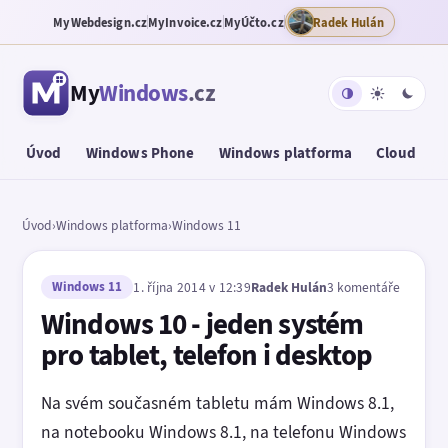
MyWebdesign.cz
MyInvoice.cz
MyÚčto.cz
Radek Hulán
My
Windows
.cz
Úvod
Windows Phone
Windows platforma
Cloud
T
Úvod
›
Windows platforma
›
Windows 11
Windows 11
1. října 2014 v 12:39
Radek Hulán
3 komentáře
Windows 10 - jeden systém
pro tablet, telefon i desktop
Na svém současném tabletu mám Windows 8.1,
na notebooku Windows 8.1, na telefonu Windows