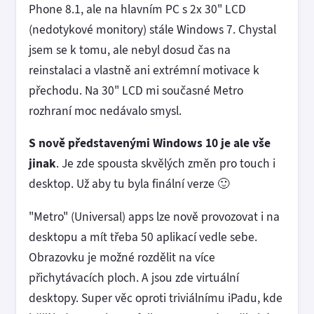
Phone 8.1, ale na hlavním PC s 2x 30" LCD
(nedotykové monitory) stále Windows 7. Chystal
jsem se k tomu, ale nebyl dosud čas na
reinstalaci a vlastně ani extrémní motivace k
přechodu. Na 30" LCD mi současné Metro
rozhraní moc nedávalo smysl.
S nově představenými Windows 10 je ale vše
jinak
. Je zde spousta skvělých změn pro touch i
desktop. Už aby tu byla finální verze 🙂
"Metro" (Universal) apps lze nově provozovat i na
desktopu a mít třeba 50 aplikací vedle sebe.
Obrazovku je možné rozdělit na více
přichytávacích ploch. A jsou zde virtuální
desktopy. Super věc oproti triviálnímu iPadu, kde