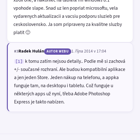
vpohode slape. Snad uz len popriat microsoftu, vela
vydarenych aktualizacii a vacsiu podporu sluzieb pre
ceskoslovensko. Ja som pripraveny za kvalitne sluzby
platit 🙂
Radek Hulán
1. října 2014 v 17:04
#3
AUTOR WEBU
k tomu zatím nejsou detaily.. Podle mě si zachová
[1]
+/- současné rozhraní. Ale budou kompatibilní aplikace
a jen jeden Store. Jeden nákup na telefonu, a appka
funguje tam, na desktopu i tabletu. Což funguje u
některých apps už nyní, třeba Adobe Photoshop
Express je takto nabízen.