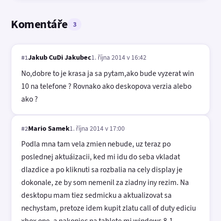
Komentáře
3
Jakub CuDi Jakubec
1. října 2014 v 16:42
#1
No,dobre to je krasa ja sa pytam,ako bude vyzerat win
10 na telefone ? Rovnako ako deskopova verzia alebo
ako ?
Mario Samek
1. října 2014 v 17:00
#2
Podla mna tam vela zmien nebude, uz teraz po
poslednej aktuáizacii, ked mi idu do seba vkladat
dlazdice a po kliknuti sa rozbalia na cely display je
dokonale, ze by som nemenil za ziadny iny rezim. Na
desktopu mam tiez sedmicku a aktualizovat sa
nechystam, pretoze idem kupit zlatu call of duty ediciu
xbox one, a nakoniec na tablete mi windows 8.1