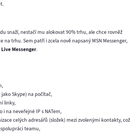
t.
vdu snaží, nestačí mu alokovat 90% trhu, ale chce rovněž
ace na trhu. Sem patří i zcela nově napsaný MSN Messenger,
Live Messenger
.
m,
jako Skype) na počítač,
 linky,
to i na neveřejné IP s NATem,
izace celých adresářů (složek) mezi zvolenými kontakty, což
 spolupráci teamu,