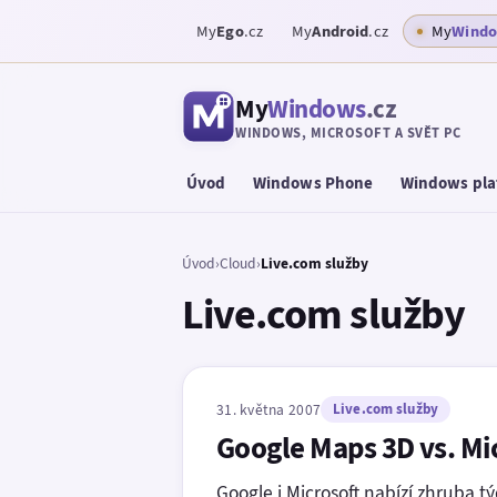
My
Ego
.cz
My
Android
.cz
My
Wind
My
Windows
.cz
WINDOWS, MICROSOFT A SVĚT PC
Úvod
Windows Phone
Windows pla
Úvod
›
Cloud
›
Live.com služby
Live.com služby
31. května 2007
Live.com služby
Google Maps 3D vs. Mi
Google i Microsoft nabízí zhruba 