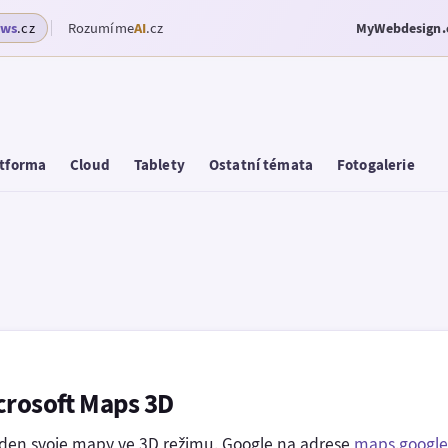
ows
.cz
Rozumíme
AI
.cz
MyWebdesign.
tforma
Cloud
Tablety
Ostatní témata
Fotogalerie
crosoft Maps 3D
týden svoje mapy ve 3D režimu. Google na adrese
maps.googl