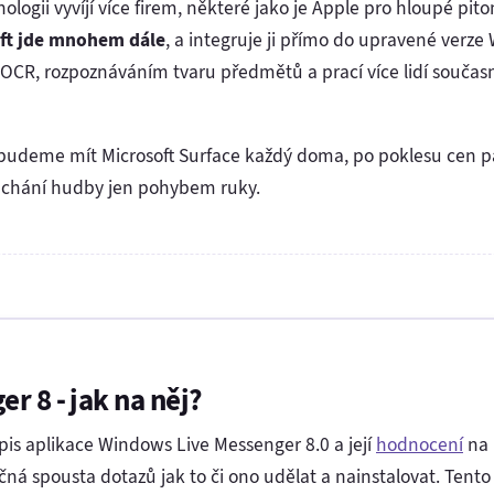
ogii vyvíjí více firem, některé jako je Apple pro hloupé pit
ft jde mnohem dále
, a integruje ji přímo do upravené verze
 OCR, rozpoznáváním tvaru předmětů a prací více lidí současn
et budeme mít Microsoft Surface každý doma, po poklesu cen p
ouchání hudby jen pohybem ruky.
 8 - jak na něj?
pis aplikace Windows Live Messenger 8.0 a její
hodnocení
na 
ačná spousta dotazů jak to či ono udělat a nainstalovat. Tent