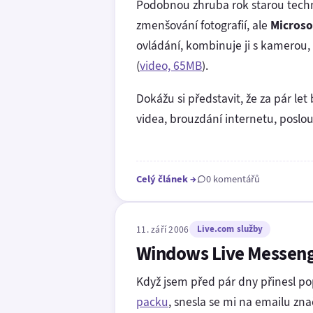
Podobnou zhruba rok starou technol
zmenšování fotografií, ale
Microso
ovládání, kombinuje ji s kamerou,
(
video, 65MB
).
Dokážu si představit, že za pár l
videa, brouzdání internetu, posl
Celý článek
→
0 komentářů
11. září 2006
Live.com služby
Windows Live Messenger
Když jsem před pár dny přinesl po
packu
, snesla se mi na emailu zn