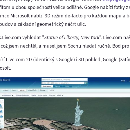
řitom u obou společností velice odlišné. Google nabízí fotky z 
ímco Microsoft nabízí 3D režim de-facto pro každou mapu a be
budov a základní geometrický náčrt ulic.
.Live.com vyhledat "
Statue of Liberty, New York
". Live.com n
 což jsem nechtěl, a musel jsem Sochu hledat ručně. Bod pro 
 Live.com 2D (identický s Google) i 3D pohled, Google (zatím
osoft.