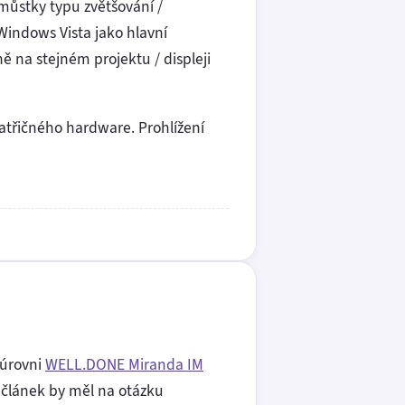
omůstky typu zvětšování /
 Windows Vista jako hlavní
ě na stejném projektu / displeji
atřičného hardware. Prohlížení
úrovni
WELL.DONE Miranda IM
o článek by měl na otázku