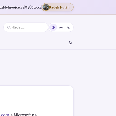
cz
MyInvoice.cz
MyÚčto.cz
Radek Hulán
e.com
a Microsoft na