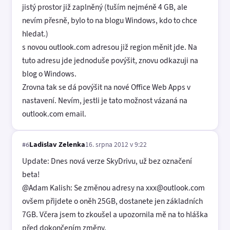
jistý prostor již zaplněný (tuším nejméně 4 GB, ale
nevím přesně, bylo to na blogu Windows, kdo to chce
hledat.)
s novou outlook.com adresou již region měnit jde. Na
tuto adresu jde jednoduše povýšit, znovu odkazuji na
blog o Windows.
Zrovna tak se dá povýšit na nové Office Web Apps v
nastavení. Nevím, jestli je tato možnost vázaná na
outlook.com email.
Ladislav Zelenka
16. srpna 2012 v 9:22
#6
Update: Dnes nová verze SkyDrivu, už bez označení
beta!
@Adam Kalish: Se změnou adresy na xxx@outlook.com
ovšem přijdete o oněh 25GB, dostanete jen základních
7GB. Včera jsem to zkoušel a upozornila mě na to hláška
před dokončením změny.