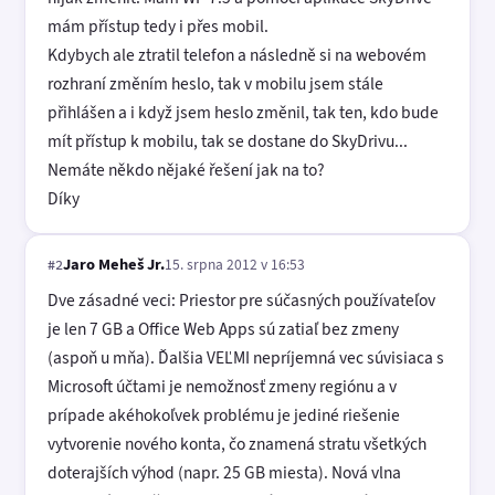
mám přístup tedy i přes mobil.
Kdybych ale ztratil telefon a následně si na webovém
rozhraní změním heslo, tak v mobilu jsem stále
přihlášen a i když jsem heslo změnil, tak ten, kdo bude
mít přístup k mobilu, tak se dostane do SkyDrivu...
Nemáte někdo nějaké řešení jak na to?
Díky
Jaro Meheš Jr.
15. srpna 2012 v 16:53
#2
Dve zásadné veci: Priestor pre súčasných používateľov
je len 7 GB a Office Web Apps sú zatiaľ bez zmeny
(aspoň u mňa). Ďalšia VEĽMI nepríjemná vec súvisiaca s
Microsoft účtami je nemožnosť zmeny regiónu a v
prípade akéhokoľvek problému je jediné riešenie
vytvorenie nového konta, čo znamená stratu všetkých
doterajších výhod (napr. 25 GB miesta). Nová vlna