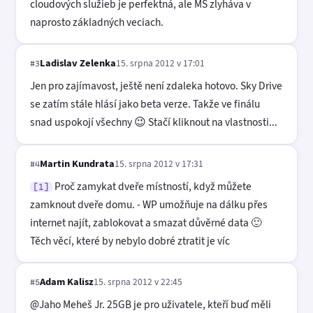
cloudových služieb je perfektná, ale MS zlyháva v
naprosto základných veciach.
Ladislav Zelenka
15. srpna 2012 v 17:01
#3
Jen pro zajímavost, ještě není zdaleka hotovo. Sky Drive
se zatím stále hlásí jako beta verze. Takže ve finálu
snad uspokojí všechny 😉 Stačí kliknout na vlastnosti...
Martin Kundrata
15. srpna 2012 v 17:31
#4
Proč zamykat dveře místností, když můžete
[1]
zamknout dveře domu. - WP umožňuje na dálku přes
internet najít, zablokovat a smazat důvěrné data 🙂
Těch věcí, které by nebylo dobré ztratit je víc
Adam Kalisz
15. srpna 2012 v 22:45
#5
@Jaho Meheš Jr. 25GB je pro uživatele, kteří buď měli