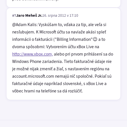
Jaro Meheš Jr.
16. srpna 2012 v 17:10
#7
@Adam Kalis: Vyskúšam to, vďaka za tip, ale veľa si
nesľubujem. K Microsoft účtu sa naviaže akási spleť
informácii o fakturácii ("Billing Information"😉 a to
dvoma spôsobmi: Vytvorením účtu xBox Live na
http://www.xbox.com,
alebo pri prvom prihlásení sa do
Windows Phone zariadenia. Tieto fakturačné údaje nie
je možné nijak zmeniť a žiaľ, s nastavením regiónu na
account.microsoft.com nemajú nič spoločné. Pokiaľ sú
fakturačné údaje napríklad slovenské, s xBox Live a
vôbec hrami na telefóne sa dá rozlúčiť.