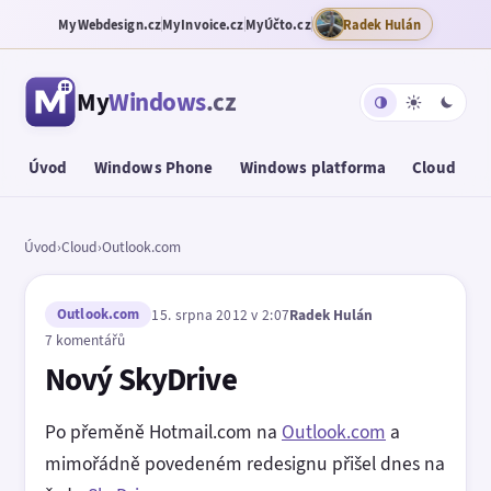
MyWebdesign.cz
MyInvoice.cz
MyÚčto.cz
Radek Hulán
My
Windows
.cz
Úvod
Windows Phone
Windows platforma
Cloud
T
Úvod
›
Cloud
›
Outlook.com
Outlook.com
15. srpna 2012 v 2:07
Radek Hulán
7 komentářů
Nový SkyDrive
Po přeměně Hotmail.com na
Outlook.com
a
mimořádně povedeném redesignu přišel dnes na