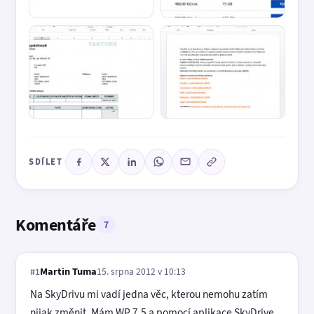
SDÍLET
Komentáře
7
Martin Tuma
15. srpna 2012 v 10:13
#1
Na SkyDrivu mi vadí jedna věc, kterou nemohu zatím
nijak změnit. Mám WP 7.5 a pomocí aplikace SkyDrive