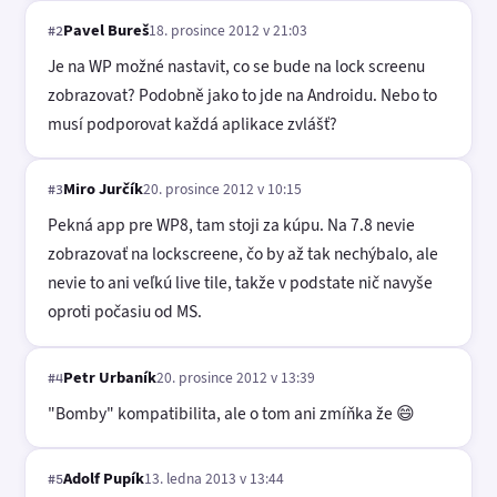
Pavel Bureš
18. prosince 2012 v 21:03
#2
Je na WP možné nastavit, co se bude na lock screenu
zobrazovat? Podobně jako to jde na Androidu. Nebo to
musí podporovat každá aplikace zvlášť?
Miro Jurčík
20. prosince 2012 v 10:15
#3
Pekná app pre WP8, tam stoji za kúpu. Na 7.8 nevie
zobrazovať na lockscreene, čo by až tak nechýbalo, ale
nevie to ani veľkú live tile, takže v podstate nič navyše
oproti počasiu od MS.
Petr Urbaník
20. prosince 2012 v 13:39
#4
"Bomby" kompatibilita, ale o tom ani zmíňka že 😄
Adolf Pupík
13. ledna 2013 v 13:44
#5