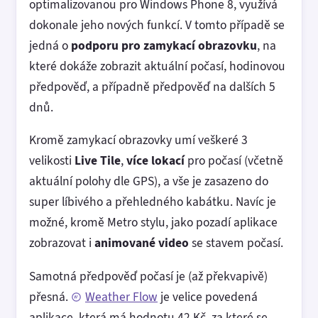
optimalizovanou pro Windows Phone 8, využívá
dokonale jeho nových funkcí. V tomto případě se
jedná o
podporu pro zamykací obrazovku
, na
které dokáže zobrazit aktuální počasí, hodinovou
předpověď, a případně předpověď na dalších 5
dnů.
Kromě zamykací obrazovky umí veškeré 3
velikosti
Live Tile
,
více lokací
pro počasí (včetně
aktuální polohy dle GPS), a vše je zasazeno do
super líbivého a přehledného kabátku. Navíc je
možné, kromě Metro stylu, jako pozadí aplikace
zobrazovat i
animované video
se stavem počasí.
Samotná předpověď počasí je (až překvapivě)
přesná.
Weather Flow
je velice povedená
aplikace, která má hodnotu 42 Kč, za které se