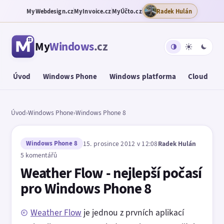
MyWebdesign.cz
MyInvoice.cz
MyÚčto.cz
Radek Hulán
My
Windows
.cz
Úvod
Windows Phone
Windows platforma
Cloud
T
Úvod
›
Windows Phone
›
Windows Phone 8
Windows Phone 8
15. prosince 2012 v 12:08
Radek Hulán
5 komentářů
Weather Flow - nejlepší počasí
pro Windows Phone 8
Weather Flow
je jednou z prvních aplikací