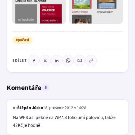
#počasí
SDÍLET
Komentáře
5
Štěpán Jůsko
18. prosince 2012 v 14:28
#1
Na WP8 asi pěkné na WP7.8 toho umí polovinu, takže
42Kč je hodně.