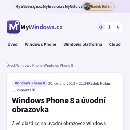
MyWebdesign.cz
MyInvoice.cz
MyÚčto.cz
Radek Hulán
My
Windows
.cz
Úvod
Windows Phone
Windows platforma
Cloud
T
Úvod
›
Windows Phone
›
Windows Phone 8
Windows Phone 8
20. června 2012 v 21:24
Radek Hulán
11 komentářů
Windows Phone 8 a úvodní
obrazovka
Živé dlaždice na úvodní obrazovce Windows