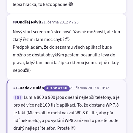
lepsi hracka, to kazdopadne 😄
Ondřej Nývlt
21. června 2012 v 7:25
#9
Nový start screen má sice nové úžasné možnosti, ale ten
zlatý řez mi tam moc chybí 🙁
Předpokládám, že do seznamu všech aplikací bude
možno se dostat obvyklým gestem posunutí z leva do
prava, když tam není ta šipka (kterou jsem stejně nikdy
nepoužil)
Radek Hulán
21. června 2012 v 10:32
#10
AUTOR WEBU
Lumia 800 a 900 jsou dnešní nejlepší telefony, a je
[5]
pro ně více než 100 tisíc aplikací. To, že dostane WP 7.8
je fakt (Microsoft to mohl nazvat WP 8.0 Lite, aby pár
lidí nekřičelo), a po vydání WP8 zařízení to prostě bude
druhý nejlepší telefon. Prosté 🙂