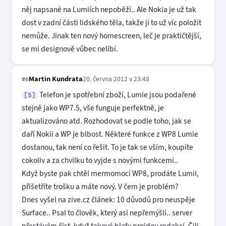
něj napsané na Lumiích nepoběží.. Ale Nokia je už tak
dost v zadní části lidského těla, takže ji to už víc položit
nemůže. Jinak ten nový homescreen, leč je praktičtější,
se mi designově vůbec nelíbí.
Martin Kundrata
20. června 2012 v 23:48
#6
Telefon je spotřební zboží, Lumie jsou podařené
[5]
stejně jako WP7.5, vše funguje perfektně, je
aktualizováno atd. Rozhodovat se podle toho, jak se
daří Nokii a WP je blbost. Některé funkce z WP8 Lumie
dostanou, tak není co řešit. To je tak se vším, koupíte
cokoliv a za chvilku to vyjde s novými funkcemi..
Když byste pak chtěl mermomocí WP8, prodáte Lumii,
přišetříte trošku a máte nový. V čem je problém?
Dnes vyšel na zive.cz článek: 10 důvodů pro neuspěje
Surface.. Psal to člověk, který asi nepřemýšlí.. server
přestávám číst, když takové blafy projdou redakcí. Čili