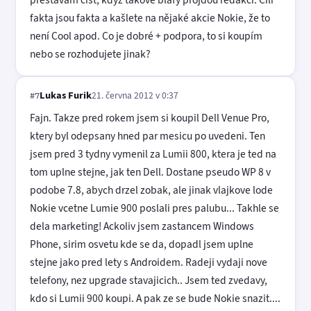
fakta jsou fakta a kašlete na nějaké akcie Nokie, že to
není Cool apod. Co je dobré + podpora, to si koupím
nebo se rozhodujete jinak?
Lukas Furik
21. června 2012 v 0:37
#7
Fajn. Takze pred rokem jsem si koupil Dell Venue Pro,
ktery byl odepsany hned par mesicu po uvedeni. Ten
jsem pred 3 tydny vymenil za Lumii 800, ktera je ted na
tom uplne stejne, jak ten Dell. Dostane pseudo WP 8 v
podobe 7.8, abych drzel zobak, ale jinak vlajkove lode
Nokie vcetne Lumie 900 poslali pres palubu... Takhle se
dela marketing! Ackoliv jsem zastancem Windows
Phone, sirim osvetu kde se da, dopadl jsem uplne
stejne jako pred lety s Androidem. Radeji vydaji nove
telefony, nez upgrade stavajicich.. Jsem ted zvedavy,
kdo si Lumii 900 koupi. A pak ze se bude Nokie snazit....