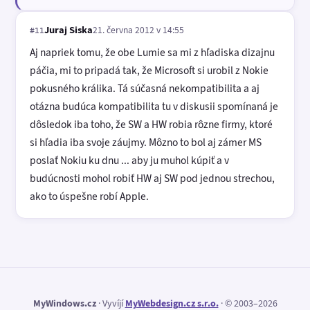
Juraj Siska
21. června 2012 v 14:55
#11
Aj napriek tomu, že obe Lumie sa mi z hľadiska dizajnu
páčia, mi to pripadá tak, že Microsoft si urobil z Nokie
pokusného králika. Tá súčasná nekompatibilita a aj
otázna budúca kompatibilita tu v diskusii spomínaná je
dôsledok iba toho, že SW a HW robia rôzne firmy, ktoré
si hľadia iba svoje záujmy. Môzno to bol aj zámer MS
poslať Nokiu ku dnu ... aby ju muhol kúpiť a v
budúcnosti mohol robiť HW aj SW pod jednou strechou,
ako to úspešne robí Apple.
MyWindows.cz
· Vyvíjí
MyWebdesign.cz s.r.o.
· © 2003–2026