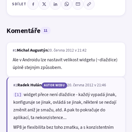
SDÍLET
Komentáře
11
Michal Augustýn
20. června 2012 v 21:42
#1
Ale v Androidu lze nastavit velikost widgetu (~dlaždice)
úplně stejným způsobem.
Radek Hulán
20. června 2012 v 21:46
#2
AUTOR WEBU
widget přece není dlaždice - každý vypadá jinak,
[1]
konfiguruje se jinak, ovládá se jinak, některé se nedají
změnit aniž je smažu, atd. A pak to pokračuje do
aplikací, ta nekonzistence...
WP8 je flexibilita bez toho zmatku, a s konzistentním