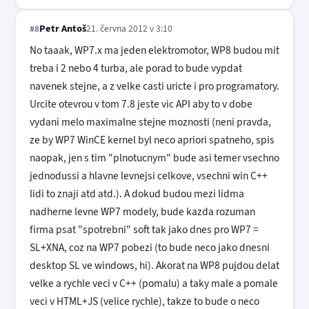
Petr Antoš
21. června 2012 v 3:10
#8
No taaak, WP7.x ma jeden elektromotor, WP8 budou mit
treba i 2 nebo 4 turba, ale porad to bude vypdat
navenek stejne, a z velke casti uricte i pro programatory.
Urcite otevrou v tom 7.8 jeste vic API aby to v dobe
vydani melo maximalne stejne moznosti (neni pravda,
ze by WP7 WinCE kernel byl neco apriori spatneho, spis
naopak, jen s tim "plnotucnym" bude asi temer vsechno
jednodussi a hlavne levnejsi celkove, vsechni win C++
lidi to znaji atd atd.). A dokud budou mezi lidma
nadherne levne WP7 modely, bude kazda rozuman
firma psat "spotrebni" soft tak jako dnes pro WP7 =
SL+XNA, coz na WP7 pobezi (to bude neco jako dnesni
desktop SL ve windows, hi). Akorat na WP8 pujdou delat
velke a rychle veci v C++ (pomalu) a taky male a pomale
veci v HTML+JS (velice rychle), takze to bude o neco