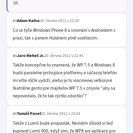
UI.
Adam Kalisz
20. června 2012 v 22:29
#3
Co se týče Windows Phone 8 a srovnání s Androidem v
praxi, tak s panem Hulánem plně souhlasím.
Jaro Meheš Jr.
20. června 2012 v 22:45
#4
Takže koncepčne to znamená, že WP 7.5 a Windows 8
budú paralelne jestvujúce platformy a súčasný telefón
mi ešte rôčik vydrží, alebo je to viacmenej veľkorysé
teatrálne gesto pre majiteľov WP 7.5 v zmysle "aby sa
nepovedalo, že to tak rýchlo zdochlo"?
Tomáš Pavel
20. června 2012 v 23:24
#5
Takže z Lumíí bude propadák. Nevidím důvod si teď
kupovat Lumii 900, když vím, že WP8 ani aplikace pro