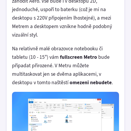
zahodit Aero. Vše bude i v desktopu 2D,
jednoduché, uspoří to baterku (což je mi na
desktopu s 220V připojením lhostejné), a mezi
Metrem a desktopem vznikne hodně podobný
vizuální styl.
Na relativně malé obrazovce notebooku či
tabletu (10 - 15") vám
fullscreen Metro
bude
připadat přirozené. V Metru můžete
multitaskovat jen se dvěma aplikacemi, v
desktopu v tomto naštěstí
omezeni nebudete
.