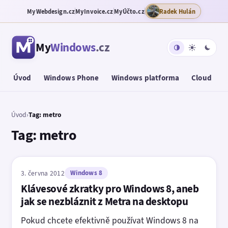
MyWebdesign.cz
MyInvoice.cz
MyÚčto.cz
Radek Hulán
My
Windows
.cz
Úvod
Windows Phone
Windows platforma
Cloud
T
Úvod
›
Tag: metro
Tag: metro
3. června 2012
Windows 8
Klávesové zkratky pro Windows 8, aneb
jak se nezbláznit z Metra na desktopu
Pokud chcete efektivně používat Windows 8 na