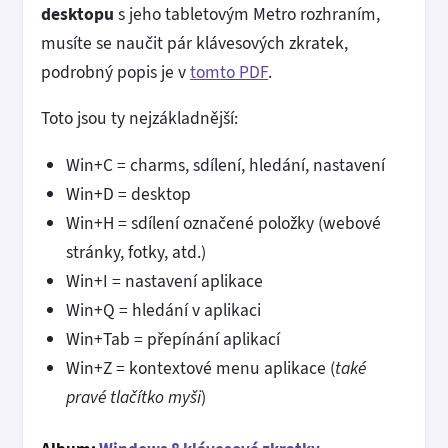
desktopu
s jeho tabletovým Metro rozhraním,
musíte se naučit pár klávesových zkratek,
podrobný popis je v
tomto PDF
.
Toto jsou ty nejzákladnější:
Win+C = charms, sdílení, hledání, nastavení
Win+D = desktop
Win+H = sdílení označené položky (webové
stránky, fotky, atd.)
Win+I = nastavení aplikace
Win+Q = hledání v aplikaci
Win+Tab = přepínání aplikací
Win+Z = kontextové menu aplikace (
také
pravé tlačítko myši
)