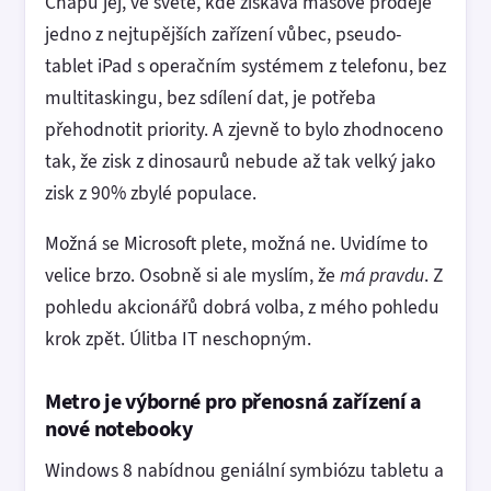
Chápu jej, ve světě, kde získává masové prodeje
jedno z nejtupějších zařízení vůbec, pseudo-
tablet iPad s operačním systémem z telefonu, bez
multitaskingu, bez sdílení dat, je potřeba
přehodnotit priority. A zjevně to bylo zhodnoceno
tak, že zisk z dinosaurů nebude až tak velký jako
zisk z 90% zbylé populace.
Možná se Microsoft plete, možná ne. Uvidíme to
velice brzo. Osobně si ale myslím, že
má pravdu
. Z
pohledu akcionářů dobrá volba, z mého pohledu
krok zpět. Úlitba IT neschopným.
Metro je výborné pro přenosná zařízení a
nové notebooky
Windows 8 nabídnou geniální symbiózu tabletu a