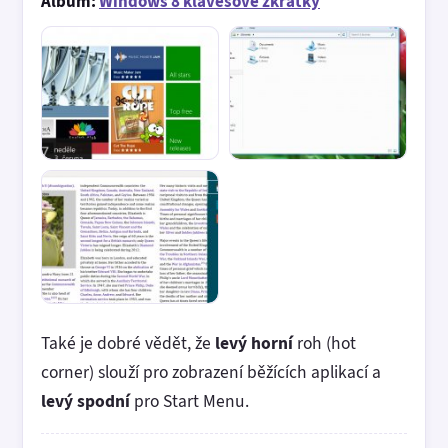
Album:
Windows 8 klávesové zkratky
Také je dobré vědět, že
levý horní
roh (hot
corner) slouží pro zobrazení běžících aplikací a
levý spodní
pro Start Menu.