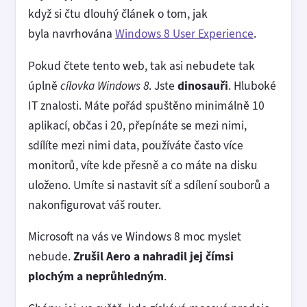
když si čtu dlouhý článek o tom, jak
byla navrhována
Windows 8 User Experience
.
Pokud čtete tento web, tak asi nebudete tak
úplně
cílovka Windows 8
. Jste
dinosauři
. Hluboké
IT znalosti. Máte pořád spuštěno minimálně 10
aplikací, občas i 20, přepínáte se mezi nimi,
sdílíte mezi nimi data, používáte často více
monitorů, víte kde přesně a co máte na disku
uloženo. Umíte si nastavit síť a sdílení souborů a
nakonfigurovat váš router.
Microsoft na vás ve Windows 8 moc myslet
nebude.
Zrušil Aero a nahradil jej čímsi
plochým a neprůhledným
.