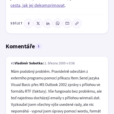
cesta, jak jej dekomprimovat
.
SDÍLET
Komentáře
1
Vladimír Sobotka
11. března 2009 v 0:56
#1
Mám podobný problém. Pravidelně odesílám z
externího programu pomocí příkazu Item.Send jazyka
Visual Basic přes MS Outlook 2002 zprávy s přílohou ve
formátu RTF (faktury). Vše fungovalo bez problému, ale
teď najednou docházejí emaily s přílohou winmail.dat.
Vyzkoušel jsem všechny výše uvedené rady, ale nic
nepomáhá - vypnul jsem úpravy pomocí wordu, formát