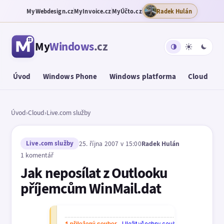
MyWebdesign.cz
MyInvoice.cz
MyÚčto.cz
Radek Hulán
My
Windows
.cz
Úvod
Windows Phone
Windows platforma
Cloud
T
Úvod
›
Cloud
›
Live.com služby
Live.com služby
25. října 2007 v 15:00
Radek Hulán
1 komentář
Jak neposílat z Outlooku
příjemcům WinMail.dat