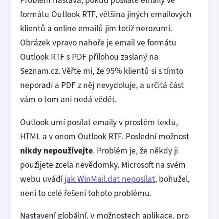
Problém nastává, pokud posíláte emaily ve
formátu Outlook RTF, většina jiných emailových
klientů a online emailů jim totiž nerozumí.
Obrázek vpravo nahoře je email ve formátu
Outlook RTF s PDF přílohou zaslaný na
Seznam.cz. Věřte mi, že 95% klientů si s tímto
neporadí a PDF z něj nevydoluje, a určitá část
vám o tom ani nedá vědět.
Outlook umí posílat emaily v prostém textu,
HTML a v onom Outlook RTF. Poslední možnost
nikdy nepoužívejte
. Problém je, že někdy ji
použijete zcela nevědomky. Microsoft na svém
webu uvádí
jak WinMail.dat neposílat
, bohužel,
není to celé řešení tohoto problému.
Nastavení globální, v možnostech aplikace, pro