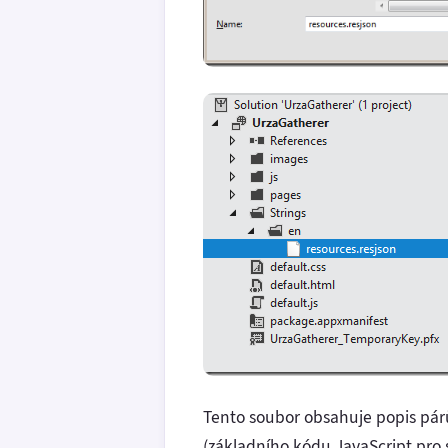
Tento soubor obsahuje popis pár
(základního kódu JavaScript pro 