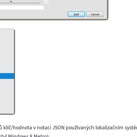
ů klíč/hodnota v notaci JSON používaných lokalizačním sys
styl Windows 8 Metro):