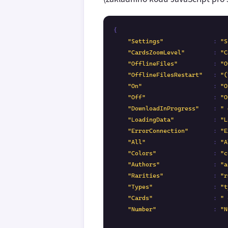
{

"Settings"
              : 
"S
"CardsZoomLevel"
        : 
"C
"OfflineFiles"
          : 
"O
"OfflineFilesRestart"
   : 
"(
"On"
                    : 
"O
"Off"
                   : 
"O
"DownloadInProgress"
    : 
" 
"LoadingData"
           : 
"L
"ErrorConnection"
       : 
"E
"All"
                   : 
"A
"Colors"
                : 
"c
"Authors"
               : 
"a
"Rarities"
              : 
"r
"Types"
                 : 
"t
"Cards"
                 : 
" 
"Number"
                : 
"N