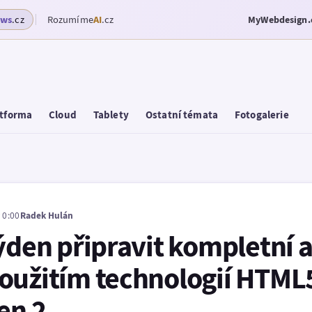
ows
.cz
Rozumíme
AI
.cz
MyWebdesign.
tforma
Cloud
Tablety
Ostatní témata
Fotogalerie
 0:00
Radek Hulán
ýden připravit kompletní a
oužitím technologií HTML5
en 2