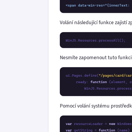
<span data-win-res="{innerText: 
Volání následující funkce zajistí 
WinJS.Resources.processAll();
Nesmíte zapomenout tuto funkci za
ui.Pages.define(
"/pages/card/car
     ready: 
function
 (element, o
         WinJS.Resources.process
Pomocí volání systému prostředk
var
 resourceLoader = 
new
var
 getString = 
function
 (name) {