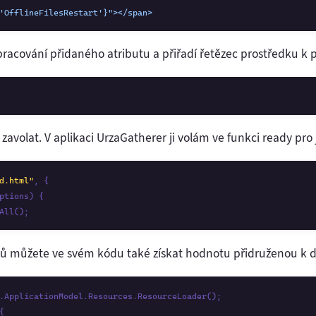
'OfflineFilesRestart'}">
</span>
zpracování přidaného atributu a přiřadí řetězec prostředku k p
volat. V aplikaci UrzaGatherer ji volám ve funkci ready pro 
d.html"
, {

ptions) {

All();
ů můžete ve svém kódu také získat hodnotu přidruženou k d

