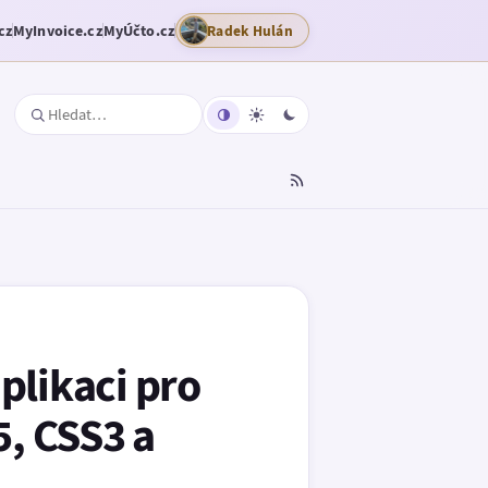
cz
MyInvoice.cz
MyÚčto.cz
Radek Hulán
plikaci pro
, CSS3 a