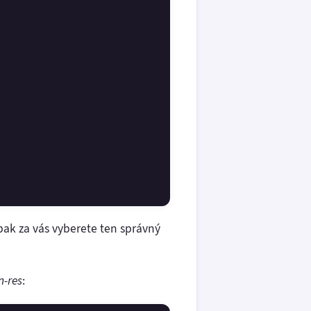
pak za vás vyberete ten správný
n-res
: