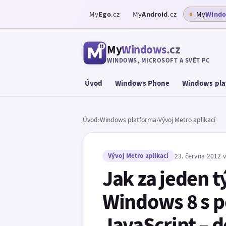
My
Ego
.cz
My
Android
.cz
My
Wind
My
Windows
.cz
WINDOWS, MICROSOFT A SVĚT PC
Úvod
Windows Phone
Windows pla
Úvod
›
Windows platforma
›
Vývoj Metro aplikací
Vývoj Metro aplikací
23. června 2012 v
Jak za jeden t
Windows 8 s p
JavaScript – d