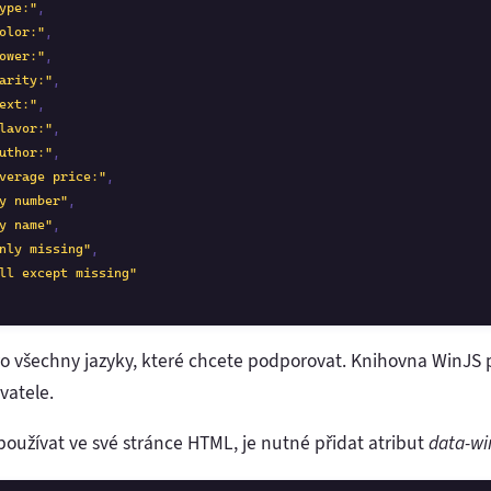
ype:"
,

olor:"
,

ower:"
,

arity:"
,    

ext:"
,

lavor:"
,

uthor:"
,

verage price:"
,

y number"
,

y name"
,

nly missing"
,

ll except missing"
o všechny jazyky, které chcete podporovat. Knihovna WinJS 
vatele.
oužívat ve své stránce HTML, je nutné přidat atribut
data-wi