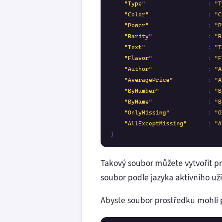
"Type"
                  : 
"T
"Color"
                 : 
"C
"Power"
                 : 
"P
"Rarity"
                : 
"R
"Text"
                  : 
"T
"Flavor"
                : 
"F
"Author"
                : 
"A
"AveragePrice"
          : 
"A
"ByNumber"
              : 
"B
"ByName"
                : 
"B
"OnlyMissing"
           : 
"O
"AllExceptMissing"
      : 
"A
}
Takový soubor můžete vytvořit pr
soubor podle jazyka aktivního uži
Abyste soubor prostředku mohli p