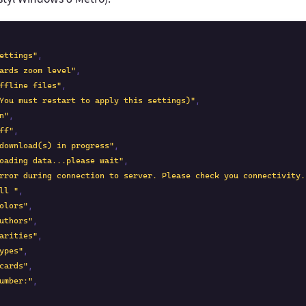
ettings"
,

ards zoom level"
,

ffline files"
,

You must restart to apply this settings)"
,

n"
,

ff"
,

download(s) in progress"
,

oading data...please wait"
,

rror during connection to server. Please check you connectivity.
ll "
,

olors"
,

uthors"
,

arities"
,

ypes"
,

cards"
,

umber:"
,
