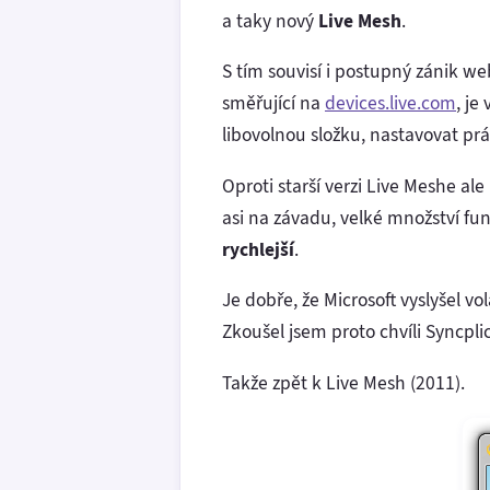
a taky nový
Live Mesh
.
S tím souvisí i postupný zánik w
směřující na
devices.live.com
, je
libovolnou složku, nastavovat pr
Oproti starší verzi Live Meshe a
asi na závadu, velké množství fun
rychlejší
.
Je dobře, že Microsoft vyslyšel v
Zkoušel jsem proto chvíli Syncplic
Takže zpět k Live Mesh (2011).