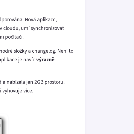
odporována. Nová aplikace,
 v cloudu, umí synchronizovat
i počítači.
modré složky a changelog. Není to
aplikace je navíc
výrazně
á a nabízela jen 2GB prostoru.
i vyhovuje více.