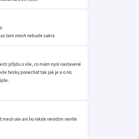
to
to az tam mesh nebude sakra
rzi přijdu o vše, co mám nyní nastavené
 vše hezky ponechat tak jak je a o nic
ůjde.
at mesh ale ani ho nikde nevidim nevite