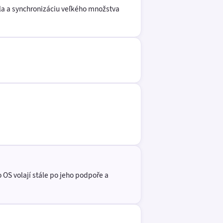
la a synchronizáciu veľkého množstva
 OS volají stále po jeho podpoře a