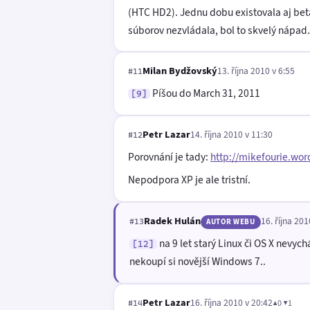
(HTC HD2). Jednu dobu existovala aj bet
súborov nezvládala, bol to skvelý nápad
Milan Bydžovský
13. října 2010 v 6:55
#11
Píšou do March 31, 2011
[9]
Petr Lazar
14. října 2010 v 11:30
#12
Porovnání je tady:
http://mikefourie.wo
Nepodpora XP je ale tristní.
Radek Hulán
16. října 201
#13
AUTOR WEBU
na 9 let starý Linux či OS X nevyc
[12]
nekoupí si novější Windows 7..
Petr Lazar
16. října 2010 v 20:42
▲0 ▼1
#14