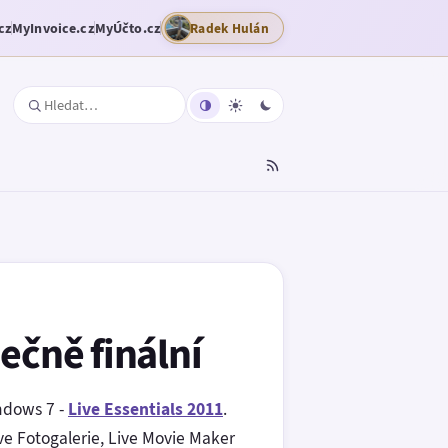
cz
MyInvoice.cz
MyÚčto.cz
Radek Hulán
ečně finální
ndows 7 -
Live Essentials 2011
.
ve Fotogalerie, Live Movie Maker