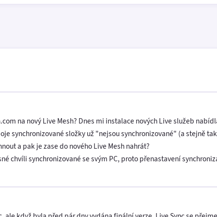
sh.com na nový Live Mesh? Dnes mi instalace nových Live služeb nabídl
je synchronizované složky už "nejsou synchronizované" (a stejně tak 
out a pak je zase do nového Live Mesh nahrát?
né chvíli synchronizované se svým PC, proto přenastavení synchroniz
c, ale když byla před pár dny vydána finální verze, Live Sync se přejm