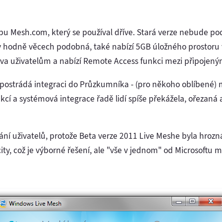
ebu Mesh.com, který se používal dříve. Stará verze nebude p
 v hodně věcech podobná, také nabízí 5GB úložného prostoru
áva uživatelům a nabízí Remote Access funkci mezi připojeným
le postrádá integraci do Průzkumníka - (pro někoho oblíbené) 
kcí a systémová integrace řadě lidí spíše překážela, ořezaná 
olání uživatelů, protože Beta verze 2011 Live Meshe byla hrozn
ity, což je výborné řešení, ale "vše v jednom" od Microsoftu m