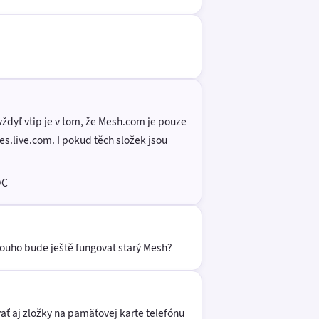
ždyť vtip je v tom, že Mesh.com je pouze
es.live.com. I pokud těch složek jsou
DC
louho bude ještě fungovat starý Mesh?
ať aj zložky na pamäťovej karte telefónu