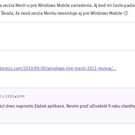
a verzia Mesh-u pre Windows Mobile zariadenia. Aj keď mi často pada
. Škoda, že nová verzia Meshu neexistuje aj pre Windows Mobile 🙁
rdpress.com/2010/09/30/windows-live-mesh-2011-review/...
0 v 13:01
▲10 ▼0
hází dnes naprosto žádné aplikace. Nevím proč uživatelé 9 roku starého