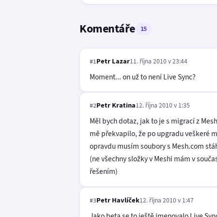
Komentáře
15
Petr Lazar
11. října 2010 v 23:44
#1
Moment... on už to není Live Sync?
Petr Kratina
12. října 2010 v 1:35
#2
Měl bych dotaz, jak to je s migrací z Me
mě překvapilo, že po upgradu veškeré mo
opravdu musím soubory s Mesh.com stáhn
(ne všechny složky v Meshi mám v součas
řešením)
Petr Havlíček
12. října 2010 v 1:47
#3
Jako beta se to ještě jmenovalo Live Syn