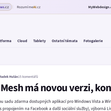
ows
.cz
Rozumíme
AI
.cz
MyWebdesign.
tforma
Cloud
Tablety
Ostatní témata
Fotogalerie
Radek Hulán
15 komentářů
Mesh má novou verzi, kon
vou sadu zdarma dostupných aplikací pro Windows Vista a Wi
s propojením na Facebook a další sociální služby), výborná Li