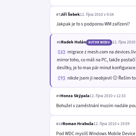
Jiří Šebek
12. října 2010 v 9:34
#7
Jakpak je to s podporou WM zařízení?
Radek Hulán
12. října 2010
#8
AUTOR WEBU
migrace z mesh.com na devices.live
[2]
mirror toho, co máš na PC, takže postačí
desítky, je to max pár minut konfigurace
nikde jsem ji neobjevil 🙁 Řeším t
[7]
Honza Skýpala
12. října 2010 v 12:33
#9
Bohužel v zaměstnání musím nadále použí
Roman Hrabuša
12. října 2010 v 19:59
#10
Pod WDC myslíš Windows Mobile Device Cen