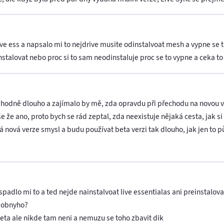
ve ess a napsalo mi to nejdrive musite odinstalvoat mesh a vypne se 
nstalovat nebo proc si to sam neodinstaluje proc se to vypne a ceka 
hodně dlouho a zajímalo by mě, zda opravdu při přechodu na novou ve
e že ano, proto bych se rád zeptal, zda neexistuje nějaká cesta, jak si
nová verze smysl a budu používat beta verzi tak dlouho, jak jen to p
spadlo mi to a ted nejde nainstalvoat live essentialas ani preinstalov
odobnyho?
beta ale nikde tam neni a nemuzu se toho zbavit dik