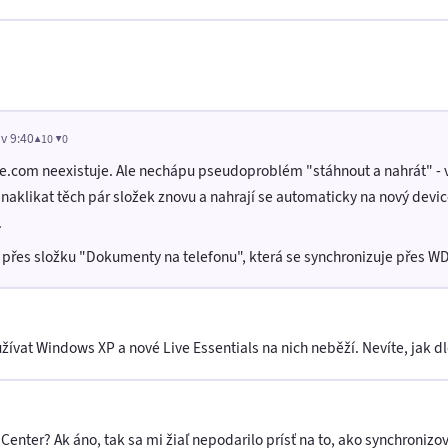
 v 9:40
▲10 ▼0
.com neexistuje. Ale nechápu pseudoproblém "stáhnout a nahrát" - v
 naklikat těch pár složek znovu a nahrají se automaticky na nový devic
.
o přes složku "Dokumenty na telefonu", která se synchronizuje přes W
vat Windows XP a nové Live Essentials na nich neběží. Nevíte, jak d
ter? Ak áno, tak sa mi žiaľ nepodarilo prísť na to, ako synchronizov