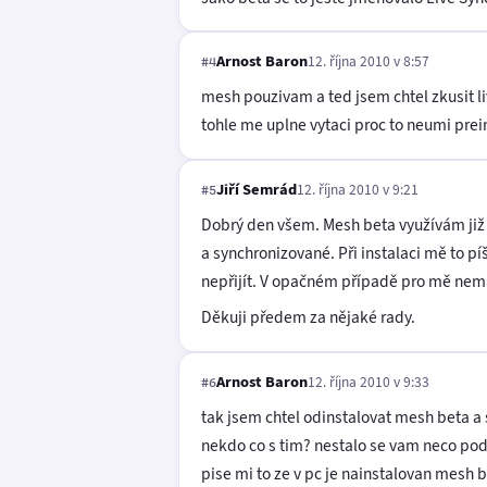
Arnost Baron
12. října 2010 v 8:57
#4
mesh pouzivam a ted jsem chtel zkusit li
tohle me uplne vytaci proc to neumi prei
Jiří Semrád
12. října 2010 v 9:21
#5
Dobrý den všem. Mesh beta využívám již 
a synchronizované. Při instalaci mě to píš
nepřijít. V opačném případě pro mě nemá 
Děkuji předem za nějaké rady.
Arnost Baron
12. října 2010 v 9:33
#6
tak jsem chtel odinstalovat mesh beta a 
nekdo co s tim? nestalo se vam neco p
pise mi to ze v pc je nainstalovan mesh 