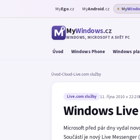
My
Ego
.cz
My
Android
.cz
My
Wind
My
Windows
.cz
WINDOWS, MICROSOFT A SVĚT PC
Úvod
Windows Phone
Windows pla
Úvod
›
Cloud
›
Live.com služby
Live.com služby
11. října 2010 v 22:20
Windows Live 
Microsoft před pár dny vydal no
Součástí je nový Live Messenger (