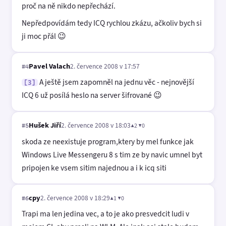
proč na ně nikdo nepřechází.
Nepředpovídám tedy ICQ rychlou zkázu, ačkoliv bych si
ji moc přál 😉
Pavel Valach
2. července 2008 v 17:57
#4
A ještě jsem zapomněl na jednu věc - nejnovější
[3]
ICQ 6 už posílá heslo na server šifrované 😉
Hušek Jiří
2. července 2008 v 18:03
▲2 ▼0
#5
skoda ze neexistuje program,ktery by mel funkce jak
Windows Live Messengeru 8 s tim ze by navic umnel byt
pripojen ke vsem sitim najednou a i k icq siti
cpy
2. července 2008 v 18:29
▲1 ▼0
#6
Trapi ma len jedina vec, a to je ako presvedcit ludi v