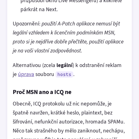
přizpůsobí okno Live Messengeru) a klikněte
párkrát na Next.
Upozornění:
použití A-Patch aplikace nemusí být
legální vzhledem k licenčním podmínkám MSN,
proto si je nejdříve dobře přečtěte, použití aplikace
je na vaši vlastní zodpovědnost.
Alternativou (zcela
legální
) k odstranění reklam
je
úprava
souboru
.
hosts
Proč MSN ano a ICQ ne
Obecně, ICQ protokolu už nic nepomůže, je
špatně navržen, krátké heslo, plaintext, bez
šifrování, nefunkční autorizace, hromada SPAMu.
Něco tak strašného by mělo zaniknout, nechápu,