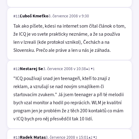
Ľuboš Kmeťko
3. července 2008 v 9:30
#11
Tak ako píšete, kdesi na internet som čítal článok o tom,
že ICQ je vo svete prakticky neznáme, a že sa používa
len v Izreali (kde protokol vznikol), Čechách a na
Slovensku. Prečo ale práve a len u nás je záhada.
Nestarej Se
3. července 2008 v 10:38
▲1 ▼1
#12
"ICQ používají snad jen teenageři, kteří to znají z
reklam, a vzrušují se nad novým smajlíkem či
startovacím zvukem." Já jsem teenager a při té melodii
bych vzal monitor a hodil po reprácích. WLM je kvalitní
program jen je problém že z těch 200 kontaktů co mám
v ICQ bych pro něj přesvědčil tak 10 lidí.
Radek Matas
3. července 2008 v 15:01
▲2 ▼2
#13