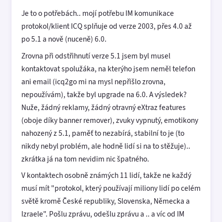
Je to o potřebách.. mojí potřebu IM komunikace
protokol/klient ICQ splňuje od verze 2003, přes 4.0 až
po 5.1 a nově (nuceně) 6.0.
Zrovna při odstřihnutí verze 5.1 jsem byl musel
kontaktovat spolužáka, na kterýho jsem neměl telefon
ani email (icq2go mi na mysl nepřišlo zrovna,
nepoužívám), takže byl upgrade na 6.0. A výsledek?
Nuže, žádný reklamy, žádný otravný eXtraz features
(oboje díky banner remover), zvuky vypnutý, emotikony
nahozený z 5.1, paměť to nezabírá, stabilní to je (to
nikdy nebyl problém, ale hodně lidí si na to stěžuje)..
zkrátka já na tom nevidim nic špatného.
V kontaktech osobně známých 11 lidí, takže ne každý
musí mít "protokol, který používají miliony lidí po celém
světě kromě České republiky, Slovenska, Německa a
Izraele". Pošlu zprávu, odešlu zprávu a .. a víc od IM