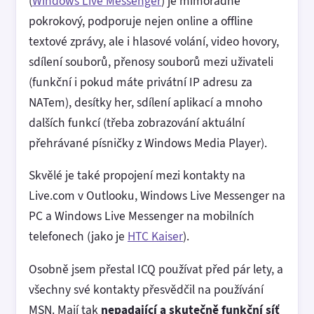
(
Windows Live Messenger
) je mimořádně
pokrokový, podporuje nejen online a offline
textové zprávy, ale i hlasové volání, video hovory,
sdílení souborů, přenosy souborů mezi uživateli
(funkční i pokud máte privátní IP adresu za
NATem), desítky her, sdílení aplikací a mnoho
dalších funkcí (třeba zobrazování aktuální
přehrávané písničky z Windows Media Player).
Skvělé je také propojení mezi kontakty na
Live.com v Outlooku, Windows Live Messenger na
PC a Windows Live Messenger na mobilních
telefonech (jako je
HTC Kaiser
).
Osobně jsem přestal ICQ používat před pár lety, a
všechny své kontakty přesvědčil na používání
MSN. Mají tak
nepadající a skutečně funkční síť