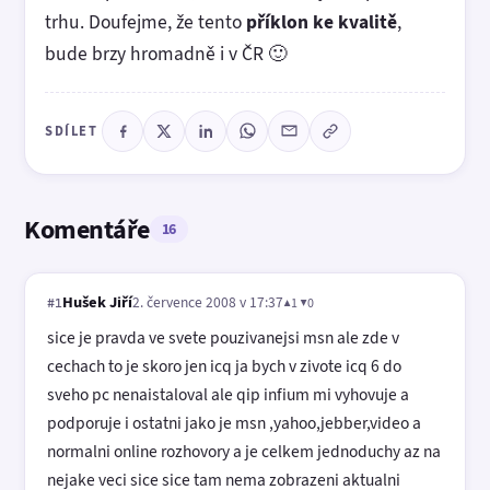
trhu. Doufejme, že tento
příklon ke kvalitě
,
bude brzy hromadně i v ČR 🙂
SDÍLET
Komentáře
16
Hušek Jiří
2. července 2008 v 17:37
▲1 ▼0
#1
sice je pravda ve svete pouzivanejsi msn ale zde v
cechach to je skoro jen icq ja bych v zivote icq 6 do
sveho pc nenaistaloval ale qip infium mi vyhovuje a
podporuje i ostatni jako je msn ,yahoo,jebber,video a
normalni online rozhovory a je celkem jednoduchy az na
nejake veci sice sice tam nema zobrazeni aktualni