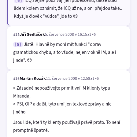
ICQ stejně používají jen pubescenti, takže stačí
[6]
lidem kolem oznámit, že ICQ už ne, a oni přejdou také..
Když je člověk "vůdce", jde to 😉
Jiří Sedláček
5. července 2008 v 16:15
▲1 ▼0
#15
Jistě. Hlavně by mohl mít funkci "oprav
[5]
gramatickou chybu, a to všude, nejen v okně IM, ale i
jinde". 🙂
Martin Kozák
11. července 2008 v 12:58
▲1 ▼0
#16
> Zásadně nepoužívejte primitivní IM klienty typu
Miranda,
> PSI, QIP a další, tyto umí jen textové zprávy a nic
jiného.
Jsou lidé, kteří ty klienty používají právě proto. To není
promptně špatně.