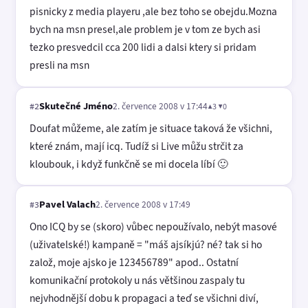
pisnicky z media playeru ,ale bez toho se obejdu.Mozna
bych na msn presel,ale problem je v tom ze bych asi
tezko presvedcil cca 200 lidi a dalsi ktery si pridam
presli na msn
Skutečné Jméno
2. července 2008 v 17:44
▲3 ▼0
#2
Doufat můžeme, ale zatím je situace taková že všichni,
které znám, mají icq. Tudíž si Live můžu strčit za
kloubouk, i když funkčně se mi docela líbí 🙂
Pavel Valach
2. července 2008 v 17:49
#3
Ono ICQ by se (skoro) vůbec nepoužívalo, nebýt masové
(uživatelské!) kampaně = "máš ajsíkjú? né? tak si ho
založ, moje ajsko je 123456789" apod.. Ostatní
komunikační protokoly u nás většinou zaspaly tu
nejvhodnější dobu k propagaci a teď se všichni diví,