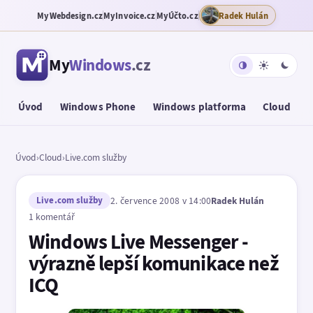
MyWebdesign.cz
MyInvoice.cz
MyÚčto.cz
Radek Hulán
My
Windows
.cz
Úvod
Windows Phone
Windows platforma
Cloud
T
Úvod
›
Cloud
›
Live.com služby
Live.com služby
2. července 2008 v 14:00
Radek Hulán
1 komentář
Windows Live Messenger -
výrazně lepší komunikace než
ICQ