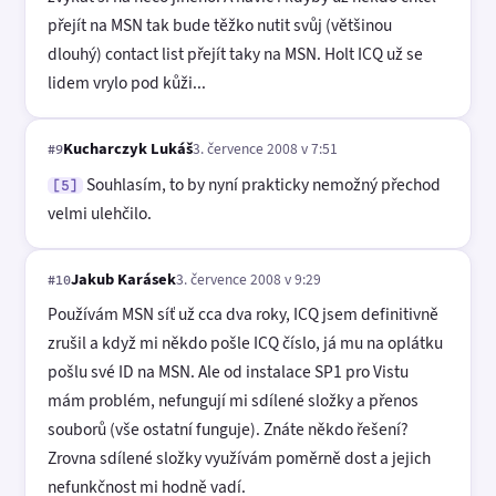
přejít na MSN tak bude těžko nutit svůj (většinou
dlouhý) contact list přejít taky na MSN. Holt ICQ už se
lidem vrylo pod kůži...
Kucharczyk Lukáš
3. července 2008 v 7:51
#9
Souhlasím, to by nyní prakticky nemožný přechod
[5]
velmi ulehčilo.
Jakub Karásek
3. července 2008 v 9:29
#10
Používám MSN síť už cca dva roky, ICQ jsem definitivně
zrušil a když mi někdo pošle ICQ číslo, já mu na oplátku
pošlu své ID na MSN. Ale od instalace SP1 pro Vistu
mám problém, nefungují mi sdílené složky a přenos
souborů (vše ostatní funguje). Znáte někdo řešení?
Zrovna sdílené složky využívám poměrně dost a jejich
nefunkčnost mi hodně vadí.