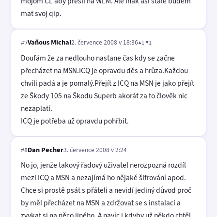
mojom CL aby presli na WLM. Ale inak asi stale budem
mat svoj qip.
Vaňous Michal
2. července 2008 v 18:36
▲1 ▼1
#7
Doufám že za nedlouho nastane čas kdy se začne
přecházet na MSN.ICQ je opravdu děs a hrůza.Každou
chvíli padá a je pomalý.Přejít z ICQ na MSN je jako přejít
ze Škody 105 na Škodu Superb akorát za to člověk nic
nezaplatí.
ICQ je potřeba už opravdu pohřbít.
Dan Pecher
3. července 2008 v 2:24
#8
No jo, jenže takový řadový uživatel nerozpozná rozdíl
mezi ICQ a MSN a nezajímá ho nějaké šifrování apod.
Chce si prostě psát s přáteli a nevidí jediný důvod proč
by měl přecházet na MSN a zdržovat se s instalací a
zvykat si na něco jiného. A navíc i kdyby už někdo chtěl