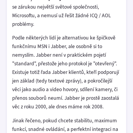
se zárukou největší světové společnosti,
Microsoftu, a nemusí už řešit žádné ICQ / AOL
problémy.
Podle některých lidí je alternativou ke špičkově
funkčnímu MSN i Jabber, ale osobně si to
nemyslím. Jabber není v praktickém pojetí
"standard", přestože jeho protokol je "otevřený".
Existuje totiž řada Jabber klientů, kteří podporují
jen základ (tedy textové zprávy), a pokročilejší
věci jako audio a video hovory, sdílení kamery, či
přenos souborů neumí. Jabber je prostě zaostalá
věc z roku 2000, ale dnes máme rok 2008.
Jinak řečeno, pokud chcete stabilitu, maximum
funkcí, snadné ovládání, a perfektní integraci na