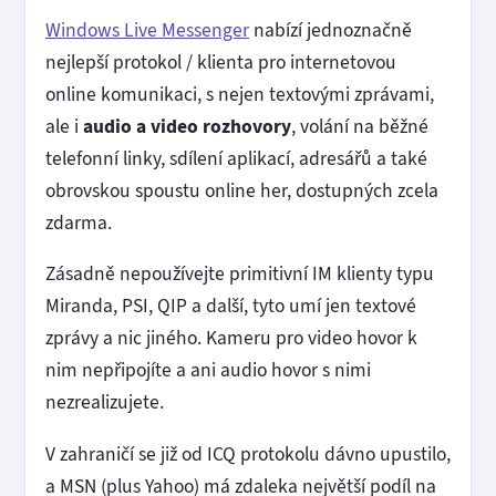
Windows Live Messenger
nabízí jednoznačně
nejlepší protokol / klienta pro internetovou
online komunikaci, s nejen textovými zprávami,
ale i
audio a video rozhovory
, volání na běžné
telefonní linky, sdílení aplikací, adresářů a také
obrovskou spoustu online her, dostupných zcela
zdarma.
Zásadně nepoužívejte primitivní IM klienty typu
Miranda, PSI, QIP a další, tyto umí jen textové
zprávy a nic jiného. Kameru pro video hovor k
nim nepřipojíte a ani audio hovor s nimi
nezrealizujete.
V zahraničí se již od ICQ protokolu dávno upustilo,
a MSN (plus Yahoo) má zdaleka největší podíl na