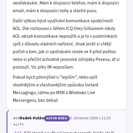
neočekávám. Mám k dispozici telefon, mám k dispozici
email, mám k dospozici nohy a vlastní pusu.
Další výtkou bývá využívání komunikace společností
AOL. Dle rozhovoru s šéfem ICQ Orey Gilliamem nikdy
AOL obsah komunikace nepoužili a je to v podmínkách
spíš z důvodu vládních nařízení. Jinak jestli si chtějí
počíst o tom, jak si sjednávám rande ve 4 před poštou
nebo si přečíst úchvatné javovské zdrojáky Pexesa, ať si
poslouží. Víc přes IM neposílam.
Pokud bych přemýšlel o "lepším", nebo spíš
vhodnějším a všestranějším způsobu Instant
Messagingu, sáhnu po MSN a Windows Live
Messengeru, bez debat.
Radek Hulán
3. července 2008 v 21:35
#14
AUTOR WEBU
▲11 ▼3