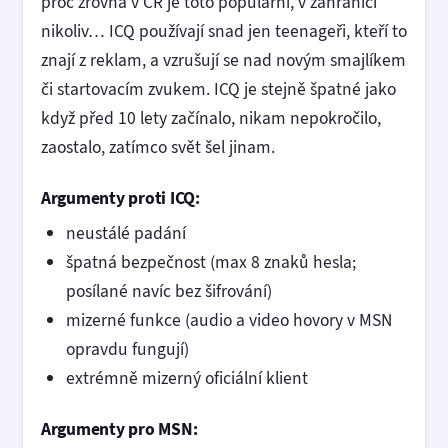
proč zrovna v ČR je toto populární, v zahraničí
nikoliv… ICQ používají snad jen teenageři, kteří to
znají z reklam, a vzrušují se nad novým smajlíkem
či startovacím zvukem. ICQ je stejně špatné jako
když před 10 lety začínalo, nikam nepokročilo,
zaostalo, zatímco svět šel jinam.
Argumenty proti ICQ:
neustálé padání
špatná bezpečnost (max 8 znaků hesla;
posílané navíc bez šifrování)
mizerné funkce (audio a video hovory v MSN
opravdu fungují)
extrémně mizerný oficiální klient
Argumenty pro MSN: